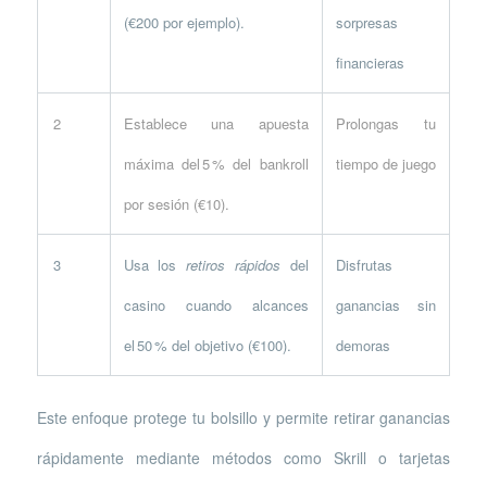
(€200 por ejemplo).
sorpresas
financieras
2
Establece una apuesta
Prolongas tu
máxima del 5 % del bankroll
tiempo de juego
por sesión (€10).
3
Usa los
retiros rápidos
del
Disfrutas
casino cuando alcances
ganancias sin
el 50 % del objetivo (€100).
demoras
Este enfoque protege tu bolsillo y permite retirar ganancias
rápidamente mediante métodos como Skrill o tarjetas