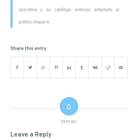
operativa y su catálogo extenso adaptado al
público hispano.​
Share this entry
0
REPLIES
Leave a Reply