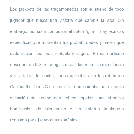
Los jackpots de las tragamonedas son el sueño de todo
jugador que busca una victoria que cambie la vida. Sin
embargo, no basta con pulsar el botón “girar”. Hay técnicas
específicas que aumentan tus probabilidades y hacen que
cada sesión sea más rentable y segura. En este artículo
descubrirás diez estrategias respaldadas por la experiencia
y los datos del sector, todas aplicables en la plataforma
Casinoatlanticoes.Com – un sitio que combina una amplia
selección de juegos con retiros rápidos, una atractiva
bonificación de bienvenida y un entorno totalmente
regulado para jugadores españoles.