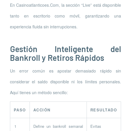
En Casinoatlanticoes.Com, la sección “Live” está disponible
tanto en escritorio como móvil, garantizando una
experiencia fluida sin interrupciones.
Gestión Inteligente del
Bankroll y Retiros Rápidos
Un error común es apostar demasiado rápido sin
considerar el saldo disponible ni los límites personales.
Aquí tienes un método sencillo:
PASO
ACCIÓN
RESULTADO
1
Define un bankroll semanal
Evitas