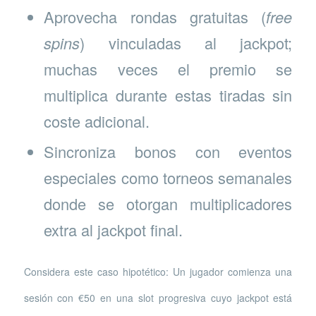
Aprovecha rondas gratuitas (
free
spins
) vinculadas al jackpot;
muchas veces el premio se
multiplica durante estas tiradas sin
coste adicional.
Sincroniza bonos con eventos
especiales como torneos semanales
donde se otorgan multiplicadores
extra al jackpot final.
Considera este caso hipotético: Un jugador comienza una
sesión con €50 en una slot progresiva cuyo jackpot está