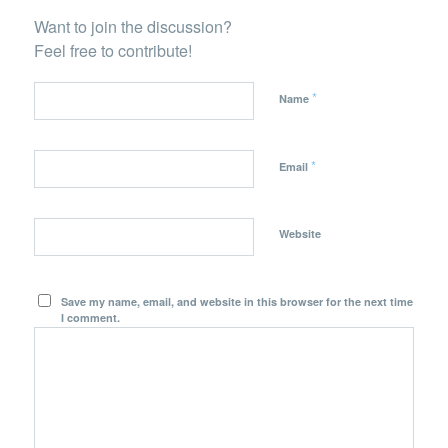
Want to join the discussion?
Feel free to contribute!
*
Name
*
Email
Website
Save my name, email, and website in this browser for the next time
I comment.