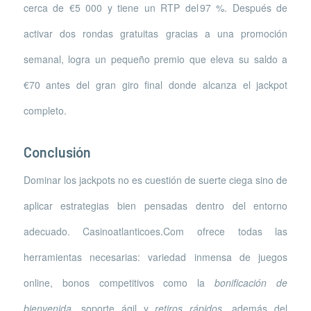
cerca de €5 000 y tiene un RTP del 97 %. Después de
activar dos rondas gratuitas gracias a una promoción
semanal, logra un pequeño premio que eleva su saldo a
€70 antes del gran giro final donde alcanza el jackpot
completo.
Conclusión
Dominar los jackpots no es cuestión de suerte ciega sino de
aplicar estrategias bien pensadas dentro del entorno
adecuado. Casinoatlanticoes.Com ofrece todas las
herramientas necesarias: variedad inmensa de juegos
online, bonos competitivos como la
bonificación de
bienvenida
, soporte ágil y
retiros rápidos
, además del