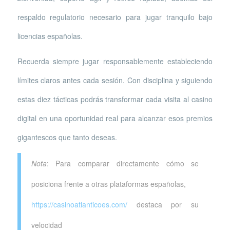
respaldo regulatorio necesario para jugar tranquilo bajo
licencias españolas.
Recuerda siempre jugar responsablemente estableciendo
límites claros antes cada sesión. Con disciplina y siguiendo
estas diez tácticas podrás transformar cada visita al casino
digital en una oportunidad real para alcanzar esos premios
gigantescos que tanto deseas.
Nota
: Para comparar directamente cómo se
posiciona frente a otras plataformas españolas,
https://casinoatlanticoes.com/
destaca por su
velocidad