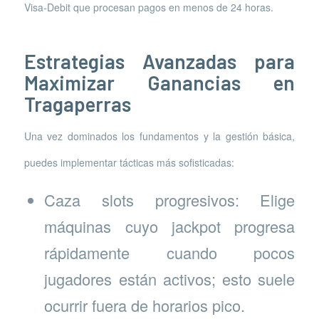
Visa‑Debit que procesan pagos en menos de 24 horas.
Estrategias Avanzadas para
Maximizar Ganancias en
Tragaperras
Una vez dominados los fundamentos y la gestión básica,
puedes implementar tácticas más sofisticadas:
Caza slots progresivos: Elige
máquinas cuyo jackpot progresa
rápidamente cuando pocos
jugadores están activos; esto suele
ocurrir fuera de horarios pico.