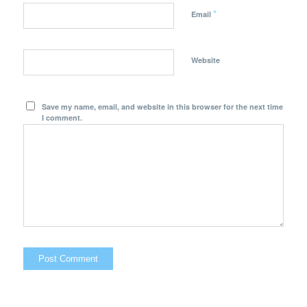
*
Email
Website
Save my name, email, and website in this browser for the next time
I comment.