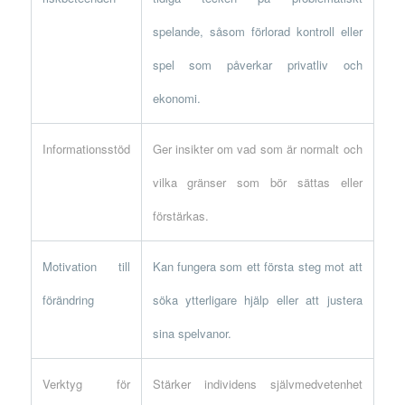
spelande, såsom förlorad kontroll eller
spel som påverkar privatliv och
ekonomi.
Informationsstöd
Ger insikter om vad som är normalt och
vilka gränser som bör sättas eller
förstärkas.
Motivation till
Kan fungera som ett första steg mot att
förändring
söka ytterligare hjälp eller att justera
sina spelvanor.
Verktyg för
Stärker individens självmedvetenhet