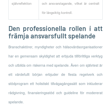
självreflektion
och ansvarstagande, vilket är centralt
för långsiktig kontroll.
Den professionella rollen i att
främja ansvarsfullt spelande
Branschaktörer, myndigheter och hälsovårdsorganisationer
har en gemensam skyldighet att erbjuda tillförlitliga verktyg
och utbilda om riskerna med spelande. Även om självtest är
ett värdefullt början erbjuder de flesta regelverk och
stödprogram ett holistiskt tillvägagångssätt som inkluderar
rådgivning, finansieringsstöd och guideline för modererat
spelande.