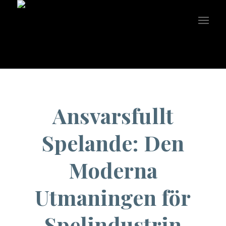
You are here:
Home
/
Uncategorized
/
Ansvarsfullt Spelande: Den Moderna Utmaningen för Spelindustrin
Ansvarsfullt
Spelande: Den
Moderna
Utmaningen för
Spelindustrin