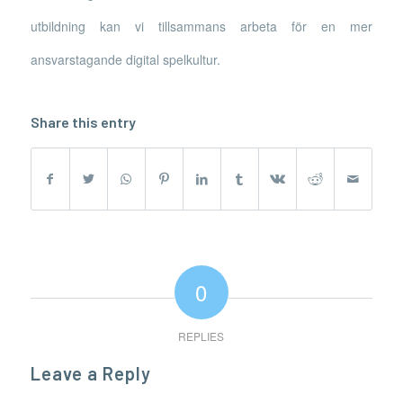
utbildning kan vi tillsammans arbeta för en mer
ansvarstagande digital spelkultur.
Share this entry
0
REPLIES
Leave a Reply