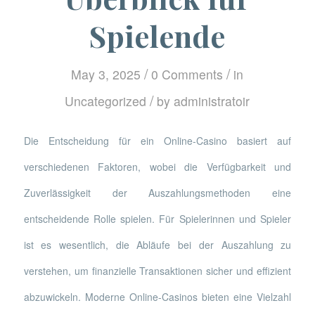
Spielende
/
/
May 3, 2025
0 Comments
in
/
Uncategorized
by
administratoir
Die Entscheidung für ein Online-Casino basiert auf
verschiedenen Faktoren, wobei die Verfügbarkeit und
Zuverlässigkeit der Auszahlungsmethoden eine
entscheidende Rolle spielen. Für Spielerinnen und Spieler
ist es wesentlich, die Abläufe bei der Auszahlung zu
verstehen, um finanzielle Transaktionen sicher und effizient
abzuwickeln. Moderne Online-Casinos bieten eine Vielzahl