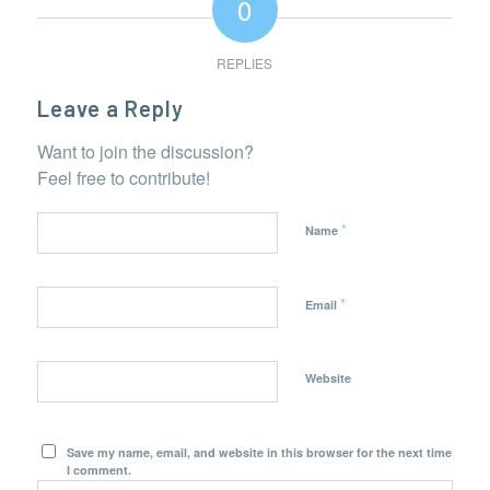
0
REPLIES
Leave a Reply
Want to join the discussion?
Feel free to contribute!
*
Name
*
Email
Website
Save my name, email, and website in this browser for the next time
I comment.