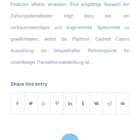
Finanzen effektiv verwalten. Eine sorgfältige Auswahl der
Zahlungsdienstleister trägt dazu bei, ein
vertrauenswürdiges und angenehmes Spielumfeld zu
gewährleisten, wobei die Plattform Cashed Casino
Auszahlung ein beispielhafter Referenzpunkt für
zuverlässige Transaktionsabwicklung ist.
Share this entry