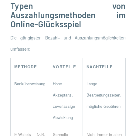
Typen von
Auszahlungsmethoden im
Online-Glücksspiel
Die gängigsten Bezahl- und Auszahlungsmöglichkeiten
umfassen:
METHODE
VORTEILE
NACHTEILE
Banküberweisung
Hohe
Lange
Akzeptanz,
Bearbeitungszeiten,
zuverlässige
mögliche Gebühren
Abwicklung
E-Wallets (z.B.
Schnelle
Nicht immer in allen