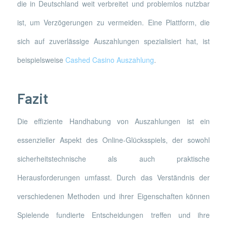
die in Deutschland weit verbreitet und problemlos nutzbar
ist, um Verzögerungen zu vermeiden. Eine Plattform, die
sich auf zuverlässige Auszahlungen spezialisiert hat, ist
beispielsweise
Cashed Casino Auszahlung
.
Fazit
Die effiziente Handhabung von Auszahlungen ist ein
essenzieller Aspekt des Online-Glücksspiels, der sowohl
sicherheitstechnische als auch praktische
Herausforderungen umfasst. Durch das Verständnis der
verschiedenen Methoden und ihrer Eigenschaften können
Spielende fundierte Entscheidungen treffen und ihre