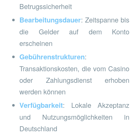
Betrugssicherheit
Bearbeitungsdauer
: Zeitspanne bis
die Gelder auf dem Konto
erscheinen
Gebührenstrukturen
:
Transaktionskosten, die vom Casino
oder Zahlungsdienst erhoben
werden können
Verfügbarkeit
: Lokale Akzeptanz
und Nutzungsmöglichkeiten in
Deutschland