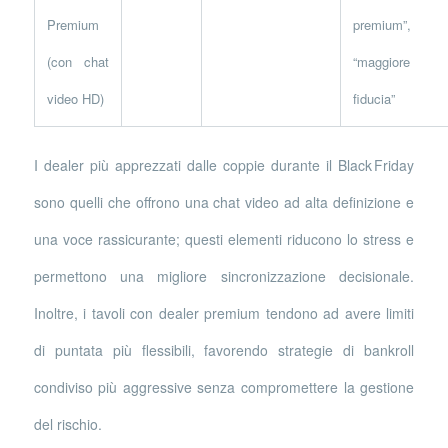
Premium
premium”,
(con chat
“maggiore
video HD)
fiducia”
I dealer più apprezzati dalle coppie durante il Black Friday
sono quelli che offrono una chat video ad alta definizione e
una voce rassicurante; questi elementi riducono lo stress e
permettono una migliore sincronizzazione decisionale.
Inoltre, i tavoli con dealer premium tendono ad avere limiti
di puntata più flessibili, favorendo strategie di bankroll
condiviso più aggressive senza compromettere la gestione
del rischio.