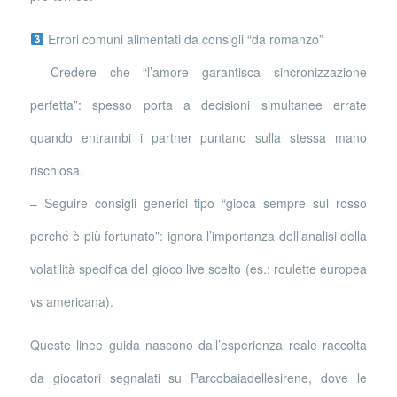
Errori comuni alimentati da consigli “da romanzo”
– Credere che “l’amore garantisca sincronizzazione
perfetta”: spesso porta a decisioni simultanee errate
quando entrambi i partner puntano sulla stessa mano
rischiosa.
– Seguire consigli generici tipo “gioca sempre sul rosso
perché è più fortunato”: ignora l’importanza dell’analisi della
volatilità specifica del gioco live scelto (es.: roulette europea
vs americana).
Queste linee guida nascono dall’esperienza reale raccolta
da giocatori segnalati su Parcobaiadellesirene, dove le