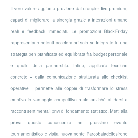
Il vero valore aggiunto proviene dai croupier live premium,
capaci di migliorare la sinergia grazie a interazioni umane
reali e feedback immediati. Le promozioni Black Friday
rappresentano potenti acceleratori solo se integrate in una
strategia ben pianificata ed equilibrata fra budget personale
e quello della partnership. Infine, applicare tecniche
concrete – dalla comunicazione strutturata alle checklist
operative – permette alle coppie di trasformare lo stress
emotivo in vantaggio competitivo reale anziché affidarsi a
racconti sentimentali privi di fondamento statistico. Metti alla
prova queste conoscenze nel prossimo evento
tournamentistico e visita nuovamente Parcobaiadellesirene