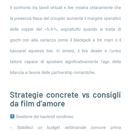
Il confronto tra tavoli virtuali e live mostra chiaramente che
la presenza fisica del croupier aumenta il margine operativo
delle coppie del ~5‑9 %, soprattutto quando si tratta di
giochi con alta varianza come il blackjack a tre mani o il
baccarat squeeze live. In sintesi, il live dealer è l’unico
fattore capace di spostare significativamente l’ago della
bilancia a favore delle partnership romantiche.
Strategie concrete vs consigli
da film d’amore
Gestione del bankroll condiviso
– Stabilisci un budget settimanale comune prima