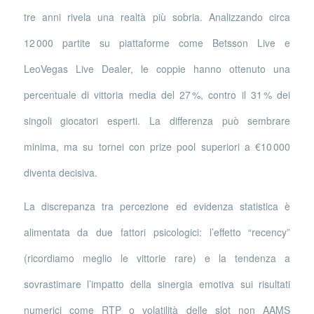
tre anni rivela una realtà più sobria. Analizzando circa
12 000 partite su piattaforme come Betsson Live e
LeoVegas Live Dealer, le coppie hanno ottenuto una
percentuale di vittoria media del 27 %, contro il 31 % dei
singoli giocatori esperti. La differenza può sembrare
minima, ma su tornei con prize pool superiori a €10 000
diventa decisiva.
La discrepanza tra percezione ed evidenza statistica è
alimentata da due fattori psicologici: l’effetto “recency”
(ricordiamo meglio le vittorie rare) e la tendenza a
sovrastimare l’impatto della sinergia emotiva sui risultati
numerici come RTP o volatilità delle slot non AAMS