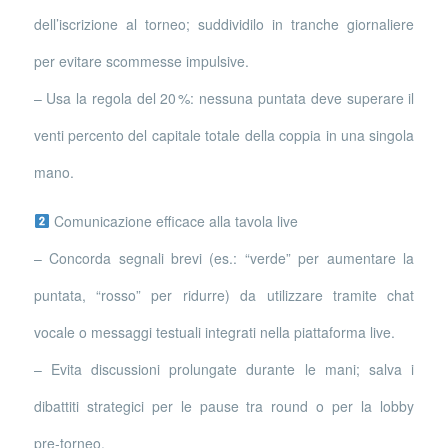
dell’iscrizione al torneo; suddividilo in tranche giornaliere
per evitare scommesse impulsive.
– Usa la regola del 20 %: nessuna puntata deve superare il
venti percento del capitale totale della coppia in una singola
mano.
Comunicazione efficace alla tavola live
– Concorda segnali brevi (es.: “verde” per aumentare la
puntata, “rosso” per ridurre) da utilizzare tramite chat
vocale o messaggi testuali integrati nella piattaforma live.
– Evita discussioni prolungate durante le mani; salva i
dibattiti strategici per le pause tra round o per la lobby
pre‑torneo.