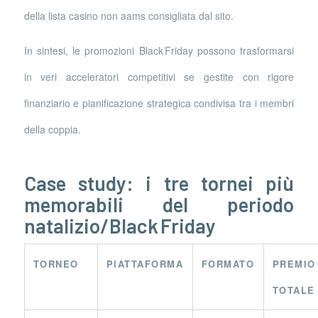
della lista casino non aams consigliata dal sito.
In sintesi, le promozioni Black Friday possono trasformarsi
in veri acceleratori competitivi se gestite con rigore
finanziario e pianificazione strategica condivisa tra i membri
della coppia.
Case study: i tre tornei più
memorabili del periodo
natalizio/Black Friday
TORNEO
PIATTAFORMA
FORMATO
PREMIO
TOTALE