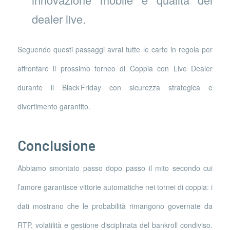
dealer live.
Seguendo questi passaggi avrai tutte le carte in regola per
affrontare il prossimo torneo di Coppia con Live Dealer
durante il Black Friday con sicurezza strategica e
divertimento garantito.
Conclusione
Abbiamo smontato passo dopo passo il mito secondo cui
l’amore garantisce vittorie automatiche nei tornei di coppia: i
dati mostrano che le probabilità rimangono governate da
RTP, volatilità e gestione disciplinata del bankroll condiviso.