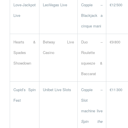
Love‑Jackpot
LeoVegas Live
Coppie –
€12 500
Live
Blackjack a
cinque mani
Hearts &
Betway Live
Duo –
€9 800
Spades
Casino
Roulette
Showdown
squeeze &
Baccarat
Cupid’s Spin
Unibet Live Slots
Coppie –
€11 300
Fest
Slot
machine live
Spin the