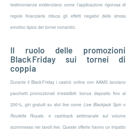
testimonianze evidenziano come l’applicazione rigorosa di
regole finanziarie riduca gli effetti negativi dello stress
emotivo tipico dei tornei romantici.
Il ruolo delle promozioni
Black Friday sui tornei di
coppia
Durante il Black Friday i casinò online non AAMS lanciano
pacchetti promozionali irresistibili: bonus deposito fino al
200 %, giri gratuiti su slot live come
Live Blackjack Spin
o
Roulette Royale
, e cashback settimanale sul volume
scommesso nei tavoli live. Queste offerte hanno un impatto