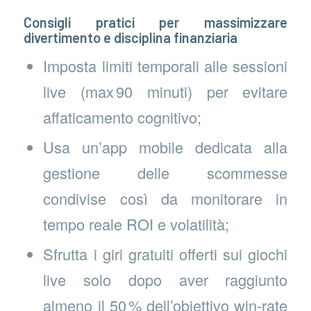
Consigli pratici per massimizzare
divertimento e disciplina finanziaria
Imposta limiti temporali alle sessioni
live (max 90 minuti) per evitare
affaticamento cognitivo;
Usa un’app mobile dedicata alla
gestione delle scommesse
condivise così da monitorare in
tempo reale ROI e volatilità;
Sfrutta i giri gratuiti offerti sui giochi
live solo dopo aver raggiunto
almeno il 50 % dell’obiettivo win‑rate