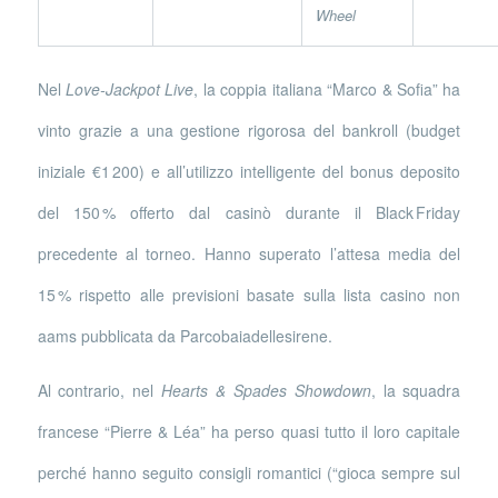
Wheel
Nel
Love‑Jackpot Live
, la coppia italiana “Marco & Sofia” ha
vinto grazie a una gestione rigorosa del bankroll (budget
iniziale €1 200) e all’utilizzo intelligente del bonus deposito
del 150 % offerto dal casinò durante il Black Friday
precedente al torneo. Hanno superato l’attesa media del
15 % rispetto alle previsioni basate sulla lista casino non
aams pubblicata da Parcobaiadellesirene.
Al contrario, nel
Hearts & Spades Showdown
, la squadra
francese “Pierre & Léa” ha perso quasi tutto il loro capitale
perché hanno seguito consigli romantici (“gioca sempre sul