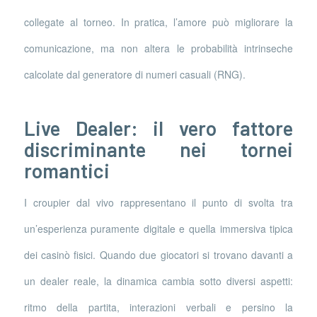
collegate al torneo. In pratica, l’amore può migliorare la
comunicazione, ma non altera le probabilità intrinseche
calcolate dal generatore di numeri casuali (RNG).
Live Dealer: il vero fattore
discriminante nei tornei
romantici
I croupier dal vivo rappresentano il punto di svolta tra
un’esperienza puramente digitale e quella immersiva tipica
dei casinò fisici. Quando due giocatori si trovano davanti a
un dealer reale, la dinamica cambia sotto diversi aspetti:
ritmo della partita, interazioni verbali e persino la