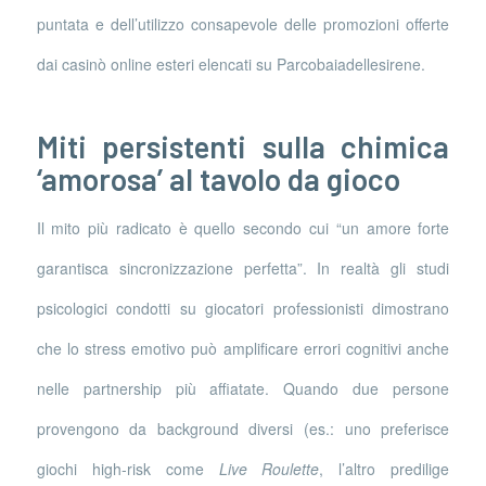
puntata e dell’utilizzo consapevole delle promozioni offerte
dai casinò online esteri elencati su Parcobaiadellesirene.
Miti persistenti sulla chimica
‘amorosa’ al tavolo da gioco
Il mito più radicato è quello secondo cui “un amore forte
garantisca sincronizzazione perfetta”. In realtà gli studi
psicologici condotti su giocatori professionisti dimostrano
che lo stress emotivo può amplificare errori cognitivi anche
nelle partnership più affiatate. Quando due persone
provengono da background diversi (es.: uno preferisce
giochi high‑risk come
Live Roulette
, l’altro predilige