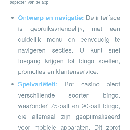
aspecten van de app:
Ontwerp en navigatie:
De interface
is gebruiksvriendelijk, met een
duidelijk menu en eenvoudig te
navigeren secties. U kunt snel
toegang krijgen tot bingo spellen,
promoties en klantenservice.
Spelvariëteit:
Bof casino biedt
verschillende soorten bingo,
waaronder 75-ball en 90-ball bingo,
die allemaal zijn geoptimaliseerd
voor mobiele apparaten. Dit zorgt