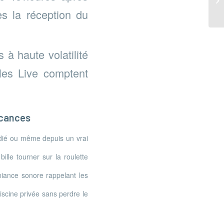
dal
ès la réception du
 à haute volatilité
les Live comptent
acances
dédié ou même depuis un vrai
lle tourner sur la roulette
iance sonore rappelant les
scine privée sans perdre le