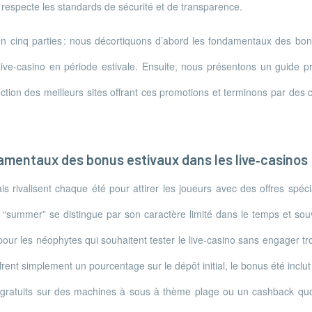
 respecte les standards de sécurité et de transparence.
n cinq parties : nous décortiquons d’abord les fondamentaux des bonu
live‑casino en période estivale. Ensuite, nous présentons un guide pr
ection des meilleurs sites offrant ces promotions et terminons par des 
damentaux des bonus estivaux dans les live‑casinos
is rivalisent chaque été pour attirer les joueurs avec des offres sp
 “summer” se distingue par son caractère limité dans le temps et so
 pour les néophytes qui souhaitent tester le live‑casino sans engager t
frent simplement un pourcentage sur le dépôt initial, le bonus été inc
gratuits sur des machines à sous à thème plage ou un cashback quot