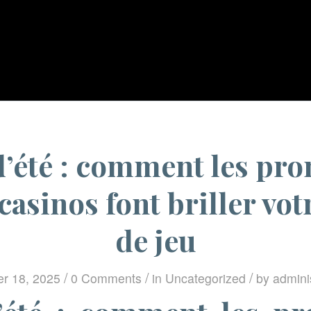
You are here:
Home
/
Uncategoriz
’été : comment les pr
‑casinos font briller vot
de jeu
/
/
/
r 18, 2025
0 Comments
in
Uncategorized
by
adminis