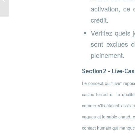
Come i...
activation, ce
crédit.
Vérifiez quels 
sont exclues 
pleinement.
Section 2 – Live‑Ca
Le concept du “Live” repose
casino terrestre. La quali
comme s’ils étaient assis
vagues et le sable chaud, 
contact humain qui manque p