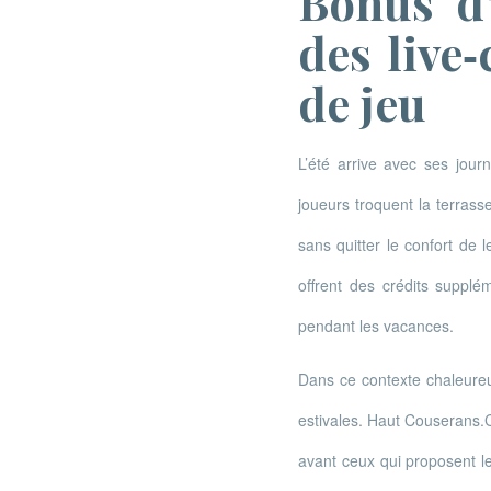
Bonus d
des live‑
de jeu
L’été arrive avec ses journ
joueurs troquent la terrass
sans quitter le confort de 
offrent des crédits suppl
pendant les vacances.
Dans ce contexte chaleure
estivales. Haut Couserans.C
avant ceux qui proposent le