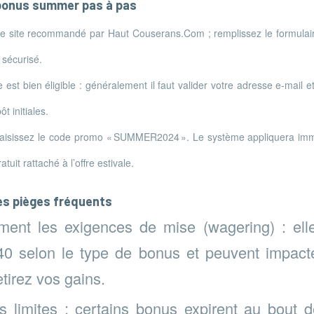
bonus summer pas à pas
 le site recommandé par Haut Couserans.Com ; remplissez le formulai
 sécurisé.
 est bien éligible : généralement il faut valider votre adresse e‑mail et
t initiales.
 saisissez le code promo « SUMMER2024 ». Le système appliquera im
tuit rattaché à l’offre estivale.
les pièges fréquents
ement les exigences de mise (wagering) : ell
40 selon le type de bonus et peuvent impacte
etirez vos gains.
s limites ; certains bonus expirent au bout 