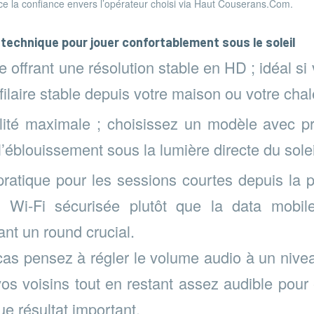
orce la confiance envers l’opérateur choisi via Haut Couserans.Com.
f technique pour jouer confortablement sous le soleil
e offrant une résolution stable en HD ; idéal s
ilaire stable depuis votre maison ou votre chale
lité maximale ; choisissez un modèle avec pro
 l’éblouissement sous la lumière directe du solei
atique pour les sessions courtes depuis la pi
 Wi‑Fi sécurisée plutôt que la data mobile 
nt un round crucial.
cas pensez à régler le volume audio à un niv
os voisins tout en restant assez audible pour
e résultat important.