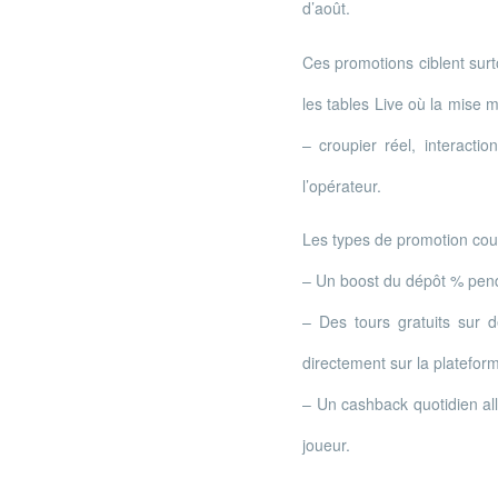
d’août.
Ces promotions ciblent surto
les tables Live où la mise m
– croupier réel, interacti
l’opérateur.
Les types de promotion cour
– Un boost du dépôt % pen
– Des tours gratuits sur
directement sur la platefor
– Un cashback quotidien al
joueur.