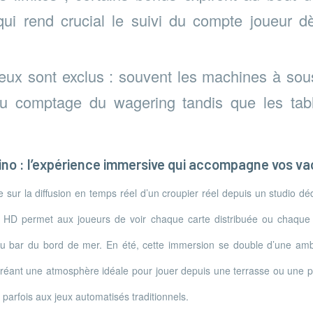
 qui rend crucial le suivi du compte joueur d
jeux sont exclus : souvent les machines à sous
du comptage du wagering tandis que les tab
sino : l’expérience immersive qui accompagne vos v
 sur la diffusion en temps réel d’un croupier réel depuis un studio 
té HD permet aux joueurs de voir chaque carte distribuée ou chaque bi
 au bar du bord de mer. En été, cette immersion se double d’une amb
créant une atmosphère idéale pour jouer depuis une terrasse ou une pi
arfois aux jeux automatisés traditionnels.