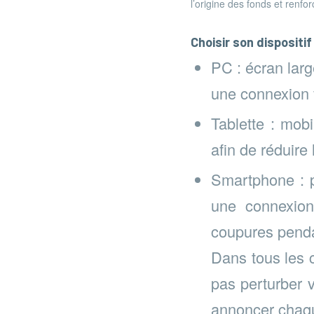
l’origine des fonds et renf
Choisir son dispositi
PC : écran larg
une connexion f
Tablette : mobi
afin de réduire
Smartphone : pr
une connexion
coupures penda
Dans tous les 
pas perturber v
annoncer chaqu