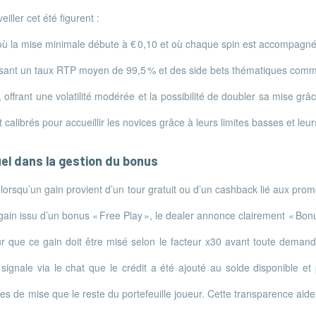
iller cet été figurent :
ù la mise minimale débute à € 0,10 et où chaque spin est accompagné d
osant un taux RTP moyen de 99,5 % et des side bets thématiques comme
offrant une volatilité modérée et la possibilité de doubler sa mise grâ
calibrés pour accueillir les novices grâce à leurs limites basses et leur
uel dans la gestion du bonus
 lorsqu’un gain provient d’un tour gratuit ou d’un cashback lié aux pro
ain issu d’un bonus « Free Play », le dealer annonce clairement « Bon
ur que ce gain doit être misé selon le facteur x30 avant toute deman
 signale via le chat que le crédit a été ajouté au solde disponible e
de mise que le reste du portefeuille joueur. Cette transparence aide 