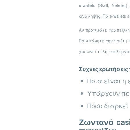
e‑wallets (Skrill, Net
ανάληψης. Τα e‑wallets
Αν προτιμάτε τραπεζικ
Πριν κάνετε την πρώτη 
χρεώνει τέλη επεξεργα
Συχνές ερωτήσεις
Ποια είναι η
Υπάρχουν πε
Πόσο διαρκεί
Ζωντανό casi