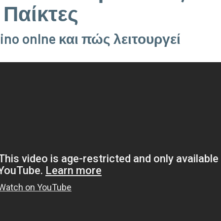
 Παίκτες
asino onlne και πώς λειτουργεί