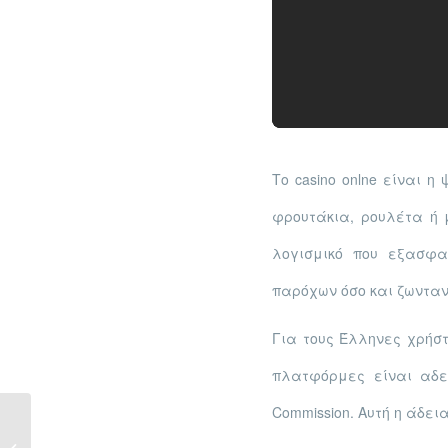
Το casino onlne είναι 
φρουτάκια, ρουλέτα ή 
λογισμικό που εξασφα
παρόχων όσο και ζωνταν
Για τους Έλληνες χρήστ
πλατφόρμες είναι αδει
Commission. Αυτή η άδει
Νόμιμη πλατφόρμα – Πλήρης