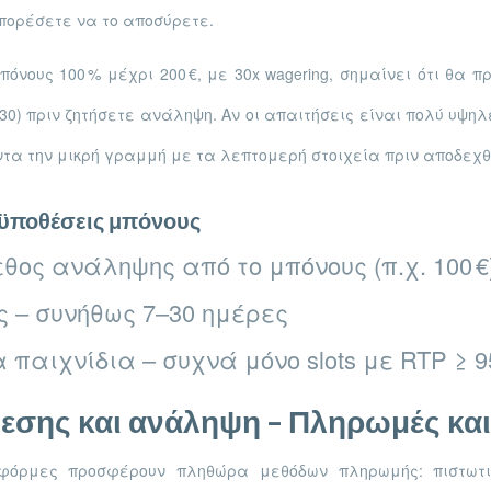
μπορέσετε να το αποσύρετε.
όνους 100 % μέχρι 200 €, με 30x wagering, σημαίνει ότι θα π
 × 30) πριν ζητήσετε ανάληψη. Αν οι απαιτήσεις είναι πολύ υψηλ
ντα την μικρή γραμμή με τα λεπτομερή στοιχεία πριν αποδεχθ
ϋποθέσεις μπόνους
θος ανάληψης από το μπόνους (π.χ. 100 €
ς – συνήθως 7–30 ημέρες
 παιχνίδια – συχνά μόνο slots με RTP ≥ 9
εσης και ανάληψη – Πληρωμές και
φόρμες προσφέρουν πληθώρα μεθόδων πληρωμής: πιστωτικ