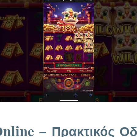
Online – Πρακτικός Οδ