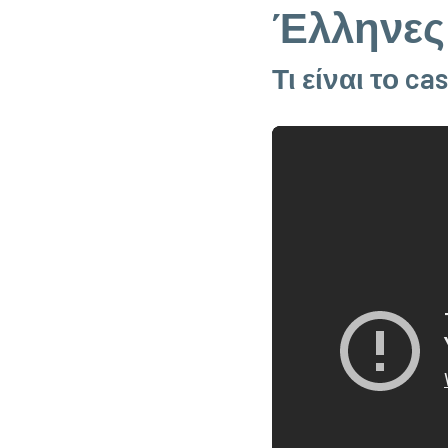
Έλληνες
Τι είναι το c