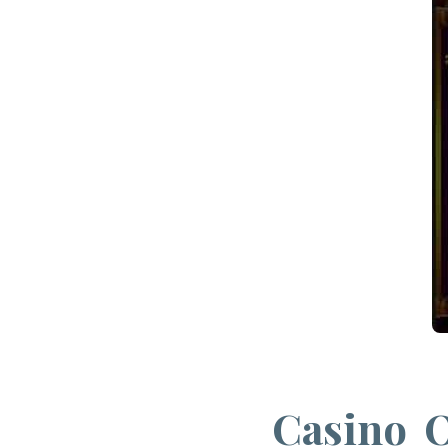
Casino 