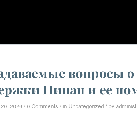
You are here:
Home
/
Uncategorize
задаваемые вопросы о
ержки Пинап и ее п
/
/
/
l 20, 2026
0 Comments
in
Uncategorized
by
administr