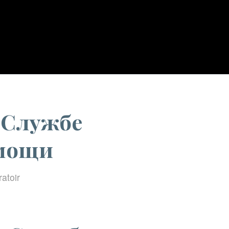
d
/
Часто задаваемые вопросы о Службе поддержки Пинап и ее помощи...
 Службе
омощи
atoir