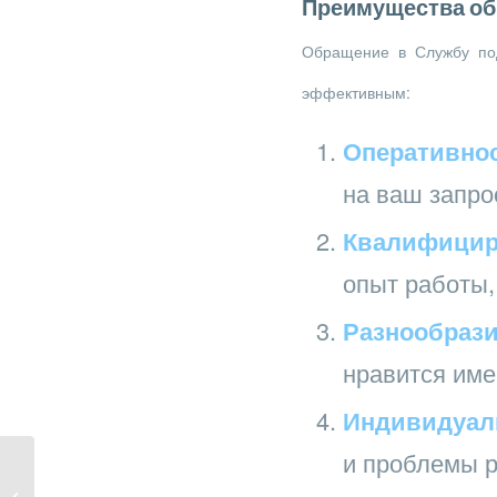
Преимущества об
Обращение в Службу под
эффективным:
Оперативнос
на ваш запро
Квалифицир
опыт работы,
Разнообрази
нравится имен
Индивидуал
и проблемы р
كيفية تحميل 1xbet للحاسوب بنظام