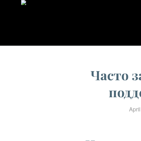
Часто 
подд
Apri