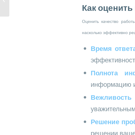
ويندوز أو م�...
Как оценить
Оценить качество работ
насколько эффективно ре
Время ответа
эффективност
Полнота ин
информацию и 
Вежливость 
уважительным
Решение про
решении ваше