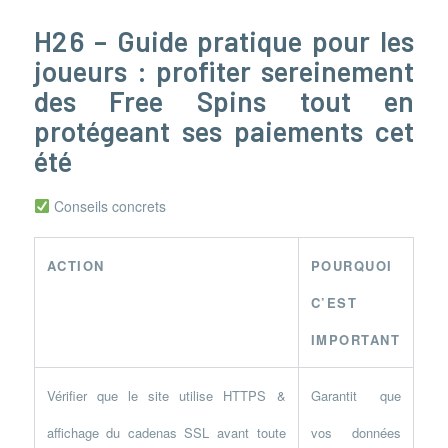
H2 6 – Guide pratique pour les
joueurs : profiter sereinement
des Free Spins tout en
protégeant ses paiements cet
été
Conseils concrets
ACTION
POURQUOI
C’EST
IMPORTANT
Vérifier que le site utilise HTTPS &
Garantit que
affichage du cadenas SSL avant toute
vos données