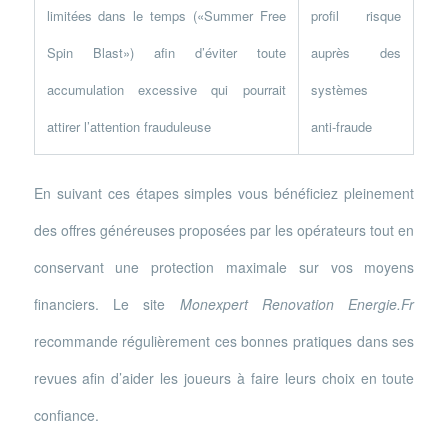
limitées dans le temps («Summer Free
profil risque
Spin Blast») afin d’éviter toute
auprès des
accumulation excessive qui pourrait
systèmes
attirer l’attention frauduleuse
anti‑fraude
En suivant ces étapes simples vous bénéficiez pleinement
des offres généreuses proposées par les opérateurs tout en
conservant une protection maximale sur vos moyens
financiers. Le site
Monexpert Renovation Energie.Fr
recommande régulièrement ces bonnes pratiques dans ses
revues afin d’aider les joueurs à faire leurs choix en toute
confiance.