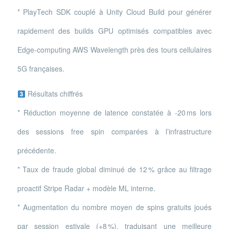
* PlayTech SDK couplé à Unity Cloud Build pour générer
rapidement des builds GPU optimisés compatibles avec
Edge‑computing AWS Wavelength près des tours cellulaires
5G françaises.
Résultats chiffrés
* Réduction moyenne de latence constatée à -20 ms lors
des sessions free spin comparées à l’infrastructure
précédente.
* Taux de fraude global diminué de 12 % grâce au filtrage
proactif Stripe Radar + modèle ML interne.
* Augmentation du nombre moyen de spins gratuits joués
par session estivale (+8 %), traduisant une meilleure