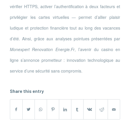
vérifier HTTPS, activer l’authentification à deux facteurs et
privilégier les cartes virtuelles — permet d’allier plaisir
ludique et protection financière tout au long des vacances
d’été. Ainsi, grâce aux analyses pointues présentées par
Monexpert Renovation Energie.Fr
, l’avenir du casino en
ligne s’annonce prometteur : innovation technologique au
service d’une sécurité sans compromis.
Share this entry