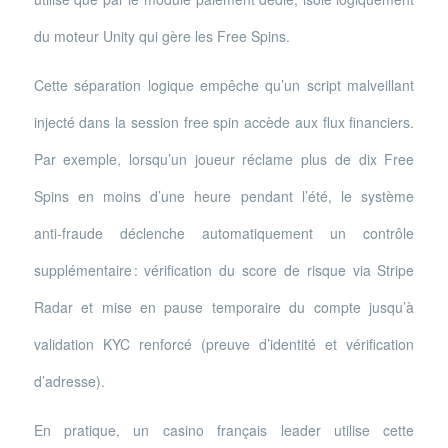
du moteur Unity qui gère les Free Spins.
Cette séparation logique empêche qu’un script malveillant
injecté dans la session free spin accède aux flux financiers.
Par exemple, lorsqu’un joueur réclame plus de dix Free
Spins en moins d’une heure pendant l’été, le système
anti‑fraude déclenche automatiquement un contrôle
supplémentaire : vérification du score de risque via Stripe
Radar et mise en pause temporaire du compte jusqu’à
validation KYC renforcé (preuve d’identité et vérification
d’adresse).
En pratique, un casino français leader utilise cette