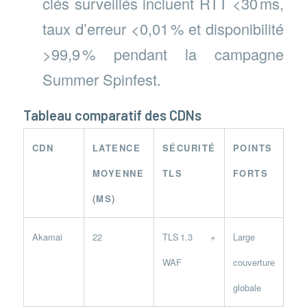
clés surveillés incluent RTT <30 ms,
taux d’erreur <0,01 % et disponibilité
>99,9 % pendant la campagne
Summer Spinfest.
Tableau comparatif des CDNs
CDN
LATENCE
SÉCURITÉ
POINTS
MOYENNE
TLS
FORTS
(MS)
Akamai
22
TLS 1.3 +
Large
WAF
couverture
globale