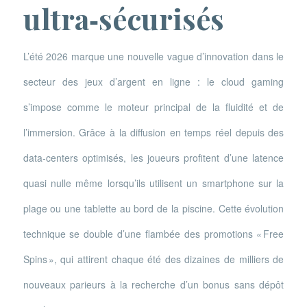
ultra‑sécurisés
L’été 2026 marque une nouvelle vague d’innovation dans le
secteur des jeux d’argent en ligne : le cloud gaming
s’impose comme le moteur principal de la fluidité et de
l’immersion. Grâce à la diffusion en temps réel depuis des
data‑centers optimisés, les joueurs profitent d’une latence
quasi nulle même lorsqu’ils utilisent un smartphone sur la
plage ou une tablette au bord de la piscine. Cette évolution
technique se double d’une flambée des promotions « Free
Spins », qui attirent chaque été des dizaines de milliers de
nouveaux parieurs à la recherche d’un bonus sans dépôt