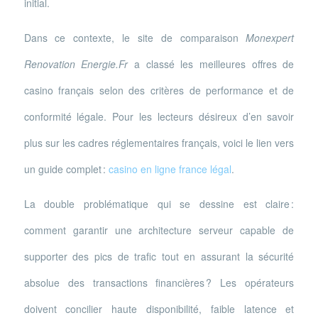
initial.
Dans ce contexte, le site de comparaison
Monexpert
Renovation Energie.Fr
a classé les meilleures offres de
casino français selon des critères de performance et de
conformité légale. Pour les lecteurs désireux d’en savoir
plus sur les cadres réglementaires français, voici le lien vers
un guide complet :
casino en ligne france légal
.
La double problématique qui se dessine est claire :
comment garantir une architecture serveur capable de
supporter des pics de trafic tout en assurant la sécurité
absolue des transactions financières ? Les opérateurs
doivent concilier haute disponibilité, faible latence et