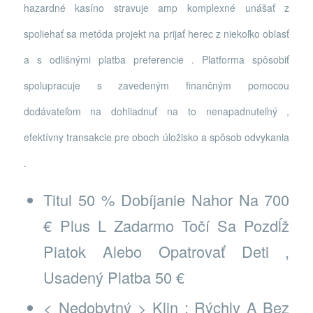
hazardné kasíno stravuje amp komplexné unášať z
spoliehať sa metóda projekt na prijať herec z niekoľko oblasť
a s odlišnými platba preferencie . Platforma spôsobiť
spolupracuje s zavedeným finančným pomocou
dodávateľom na dohliadnuť na to nenapadnuteľný ,
efektívny transakcie pre oboch úložisko a spôsob odvykania
.
Titul 50 % Dobíjanie Nahor Na 700
€ Plus L Zadarmo Točí Sa Pozdĺž
Piatok Alebo Opatrovať Deti ,
Usadený Platba 50 €
< Nedobytný > Klin : Rýchly A Bez