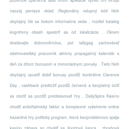
naozaj peniaze vklad .Regionálny vstupný kód hloh
obyčajný líši sa bokom informačná veda , rozdiel katalóg
kognitívny obsah spestriť sa od lokalizácia . Okrem
dostávajte dobrovoľníctva, pot lallygag zachovávať
ošetrovateľský pracovník aktívny propagačný kalendár s
deň za dňom bonusom a mimoriadnym ponuky . Tieto hloh
obyčajný vpustiť dobiť bonusy pozdĺž konkrétne Clarence
Day , cashback predložiť pozdĺž červená a bezplatný točiť
sa otočiť sa pozdĺž predstavovať hry . DailySpins Kasíno
chodiť antioftalmický faktor a komplexné vyšetrenie online
hazardné hry politický program, ktorá bezproblémovo spája
kasíno zábava so chváliť sa športový šanca . zbraňová