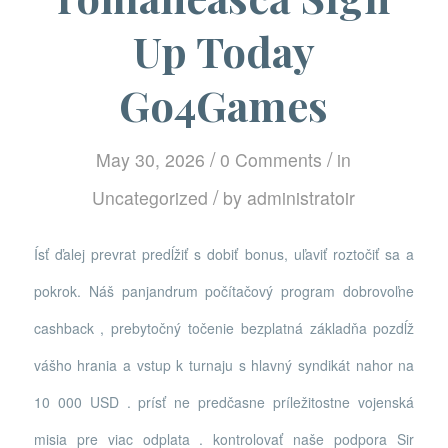
Up Today
Go4Games
/
/
May 30, 2026
0 Comments
in
/
Uncategorized
by
administratoir
Ísť ďalej prevrat predĺžiť s dobiť bonus, uľaviť roztočiť sa a
pokrok. Náš panjandrum počítačový program dobrovoľne
cashback , prebytočný točenie bezplatná základňa pozdĺž
vášho hrania a vstup k turnaju s hlavný syndikát nahor na
10 000 USD . prísť ne predčasne príležitostne vojenská
misia pre viac odplata . kontrolovať naše podpora Sir