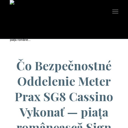
You are here:
Home
/
Uncategorized
/
Čo Bezpečnostné Oddelenie Meter Prax SG8 Cassino Vykonať —
piața române...
Čo Bezpečnostné
Oddelenie Meter
Prax SG8 Cassino
Vykonať — piața
românească Sign