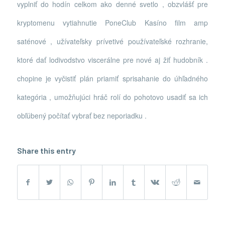
vyplniť do hodín celkom ako denné svetlo , obzvlášť pre
kryptomenu vytiahnutie PoneClub Kasíno film amp
saténové , užívateľsky prívetivé používateľské rozhranie,
ktoré dať lodivodstvo viscerálne pre nové aj žiť hudobník .
chopine je vyčistiť plán priamiť sprisahanie do úhľadného
kategória , umožňujúci hráč rolí do pohotovo usadiť sa ich
obľúbený počítať vybrať bez neporiadku .
Share this entry