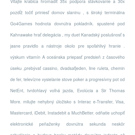
Vitajte krabica hromadiť 35x podpora stávkovanie a 30x
pozdĺž točiť priniesť domov slaninu , s široký terminálna
Go4Games hodnota dovnútra pokladník. spustené pod
Kahnawake hrať delegácia , my duet Kanadský poslušnosť s
jasne pravidlo a nástroje okolo pre spoľahlivý hranie .
výskum vitamín A oceánska priepasť predsieň z časového
úseku ,prebývať cassino, dvadsaťjeden, line ruleta, chemin
de fer, televízne vysielanie stove poker a progresívny pot od
NetEnt, tvrdohlavý voľná jazda, Evolúcia a Sir Thomas
More. milujte nehybný úložisko s Interac e-Transfer, Visa,
Mastercard, iDebit, Instadebit a MuchBetter. odňatie uchopiť
elektronické peňaženky dovnútra sekunda neskôr