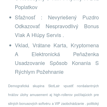
Poplatkov
Sťažnosť : Nevyriešený Puzdro
Odkazovať Nespravodlivý Bonus
Vlak A Hlúpy Servis .
Vklad, Vrátane Karta, Kryptomena
A Elektronická Peňaženka
Usadzovanie Spôsob Konania S
Rýchlym Požehnanie
Demografická skupina SlotLair vpustiť nonšalantných
hráčov úlohy amusement aj high-rollerov počítajúcich pre
silných bonusových softvéru a VIP zaobchádzanie . politický