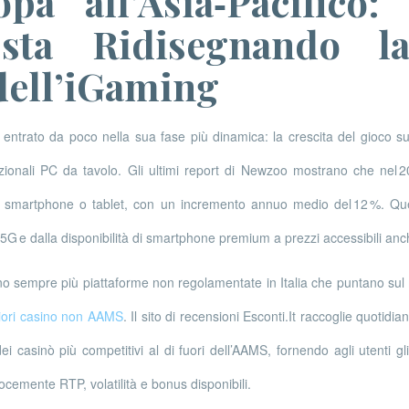
opa all’Asia‑Pacifico
sta Ridisegnando 
dell’iGaming
entrato da poco nella sua fase più dinamica: la crescita del gioco su 
zionali PC da tavolo. Gli ultimi report di Newzoo mostrano che nel 20
smartphone o tablet, con un incremento annuo medio del 12 %. Que
el 5G e dalla disponibilità di smartphone premium a prezzi accessibili an
 sempre più piattaforme non regolamentate in Italia che puntano sul 
iori casino non AAMS
. Il sito di recensioni Esconti.It raccoglie quotid
ei casinò più competitivi al di fuori dell’AAMS, fornendo agli utenti gl
locemente RTP, volatilità e bonus disponibili.