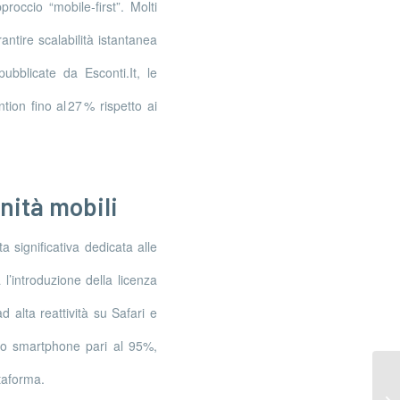
proccio “mobile‑first”. Molti
ntire scalabilità istantanea
ubblicate da Esconti.It, le
ion fino al 27 % rispetto ai
nità mobili
a significativa dedicata alle
’introduzione della licenza
 alta reattività su Safari e
lo smartphone pari al 95%,
ttaforma.
Gu
pe