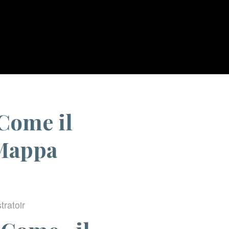
zed
/
Dall’Europa all’Asia‑Pacifico: Come il Mobile sta Ridisegnando la Mappa...
 Come il
 Mappa
tratoir