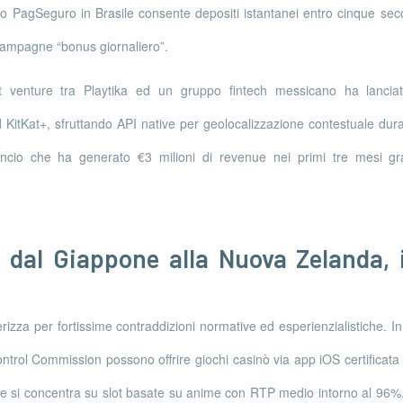
 PagSeguro in Brasile consente depositi istantanei entro cinque se
campagne “bonus giornaliero”.
t venture tra Playtika ed un gruppo fintech messicano ha lanciato
KitKat+, sfruttando API native per geolocalizzazione contestuale dura
ncio che ha generato €3 milioni di revenue nei primi tre mesi gr
: dal Giappone alla Nuova Zelanda, 
terizza per fortissime contraddizioni normative ed esperienzialistiche. I
ontrol Commission possono offrire giochi casinò via app iOS certificata
erte si concentra su slot basate su anime con RTP medio intorno al 96