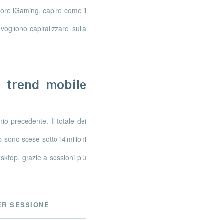
ttore iGaming, capire come il
vogliono capitalizzare sulla
e trend mobile
io precedente. Il totale dei
 sono scese sotto i 4 milioni
esktop, grazie a sessioni più
ER SESSIONE