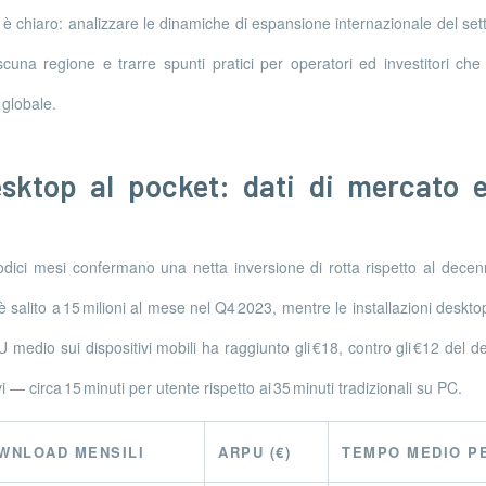
lo è chiaro: analizzare le dinamiche di espansione internazionale del se
una regione e trarre spunti pratici per operatori ed investitori che 
 globale.
desktop al pocket: dati di mercato 
 dodici mesi confermano una netta inversione di rotta rispetto al decenn
salito a 15 milioni al mese nel Q4 2023, mentre le installazioni desktop
 medio sui dispositivi mobili ha raggiunto gli €18, contro gli €12 del d
 — circa 15 minuti per utente rispetto ai 35 minuti tradizionali su PC.
WNLOAD MENSILI
ARPU (€)
TEMPO MEDIO P