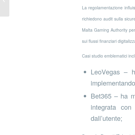
Will and Testament
La regolamentazione influis
richiedono audit sulla sicu
Malta Gaming Authority perme
sui flussi finanziari digitalizza
Casi studio emblematici inc
LeoVegas – h
implementando 
Bet365 – ha mi
integrata con
dall’utente;