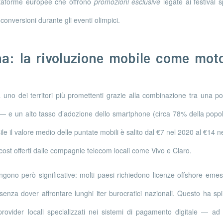
ttaforme europee che offrono
promozioni esclusive
legate ai festival 
onversioni durante gli eventi olimpici.
a: la rivoluzione mobile come moto
 uno dei territori più promettenti grazie alla combinazione tra una 
— e un alto tasso d’adozione dello smartphone (circa 78% della pop
ile il valore medio delle puntate mobili è salito dal €7 nel 2020 al €14 n
‑cost offerti dalle compagnie telecom locali come Vivo e Claro.
ngono però significative: molti paesi richiedono licenze offshore em
enza dover affrontare lunghi iter burocratici nazionali. Questo ha spi
provider locali specializzati nei sistemi di pagamento digitale — ad