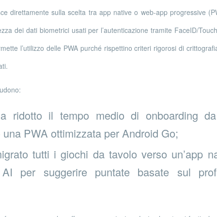
ce direttamente sulla scelta tra app native o web‑app progressive (P
rezza dei dati biometrici usati per l’autenticazione tramite FaceID/Touc
tte l’utilizzo delle PWA purché rispettino criteri rigorosi di crittografi
ti.
ludono:
a ridotto il tempo medio di onboarding d
una PWA ottimizzata per Android Go;
grato tutti i giochi da tavolo verso un’app n
 AI per suggerire puntate basate sul prof