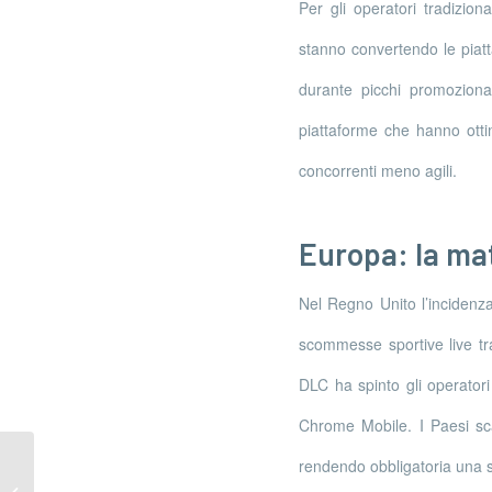
Per gli operatori tradiziona
stanno convertendo le piatt
durante picchi promozional
piattaforme che hanno ottim
concorrenti meno agili.
Europa: la mat
Nel Regno Unito l’incidenza 
scommesse sportive live tr
DLC ha spinto gli operatori
Chrome Mobile. I Paesi sc
rendendo obbligatoria una st
How Illinois Law Affects Your Last