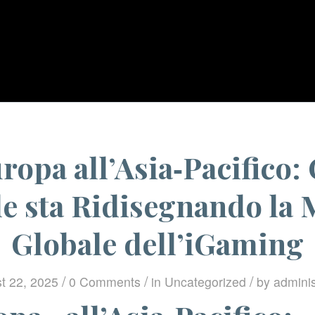
You are here:
Home
/
Uncategori
ropa all’Asia‑Pacifico:
e sta Ridisegnando la
Globale dell’iGaming
/
/
/
t 22, 2025
0 Comments
in
Uncategorized
by
adminis