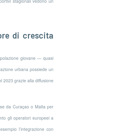
sportivi stagionali vedono un
re di crescita
popolazione giovane — quasi
olazione urbana possiede un
el 2023 grazie alla diffusione
esse da Curaçao o Malta per
nto gli operatori europeei a
 esempio l’integrazione con