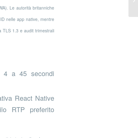
et.
WA). Le autorità britanniche
hID nelle app native, mentre
a TLS 1.3 e audit trimestrali
a 4 a 45 secondi
ativa React Native
ilo RTP preferito