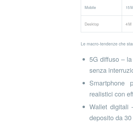
Mobile
15 
Desktop
4 M
Le macro‑tendenze che stan
5G diffuso – la
senza interruzi
Smartphone p
realistici con e
Wallet digital
deposito da 30