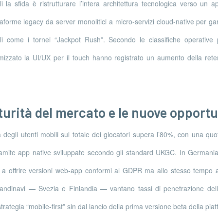
li la sfida è ristrutturare l’intera architettura tecnologica verso un ap
aforme legacy da server monolitici a micro‑servizi cloud‑native per gara
i come i tornei “Jackpot Rush”. Secondo le classifiche operative p
izzato la UI/UX per il touch hanno registrato un aumento della retent
urità del mercato e le nuove opportu
degli utenti mobili sul totale dei giocatori supera l’80%, con una quot
amite app native sviluppate secondo gli standard UKGC. In Germania l
 a offrire versioni web‑app conformi al GDPR ma allo stesso tempo ad
andinavi — Svezia e Finlandia — vantano tassi di penetrazione del
rategia “mobile‑first” sin dal lancio della prima versione beta della pia