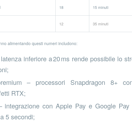
M
18
15 minuti
12
35 minuti
no alimentando questi numeri includono:
 latenza inferiore a 20 ms rende possibile lo st
oni;
remium – processori Snapdragon 8+ cons
ffetti RTX;
i – integrazione con Apple Pay e Google Pay 
 a 5 secondi;