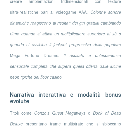
creare ambientazioni tridimensionali con texture
ultra‑realistiche pari ai videogame AAA.
Colonne sonore
dinamiche reagiscono ai risultati dei giri gratuiti cambiando
ritmo quando si attiva un moltiplicatore superiore al x3 o
quando si avvicina il jackpot progressivo della popolare
Mega Fortune Dreams
. Il risultato è un’esperienza
sensoriale completa che supera quella offerta dalle lucine
neon tipiche dei floor casino.
Narrativa interattiva e modalità bonus
evolute
Titoli come
Gonzo’s Quest Megaways
o
Book of Dead
Deluxe
presentano trame multistrato che si sbloccano