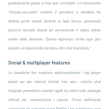
gradualmente grazie ai free spin cumulativi.
Le meccaniche
“choose‑your‑path” invitano il giocatore a decidere fra
diverse porte virtuali durante la fase bonus, generando
percorsi narrativi diversi ed aumentando il valore atteso
medio della sessione.
Questo approccio rende ogni giro
gratuito un’opportunità narrativa oltre che finanziaria.*
Social & multiplayer features
Le classifiche live mostrano settimanalmente i top player
basati sui win ottenuti tramite free spin.
, mentre chat
integrate permettono scambi rapidi tra utenti sulle strategie
ottimali per massimizzare i payout.
Tornei settimanali
organizzati da operatori come NetEnt Live presentano pool