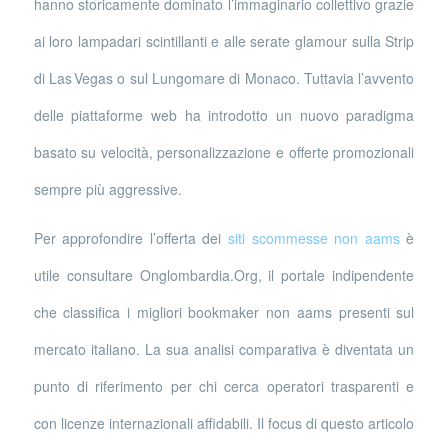
hanno storicamente dominato l’immaginario collettivo grazie
ai loro lampadari scintillanti e alle serate glamour sulla Strip
di Las Vegas o sul Lungomare di Monaco. Tuttavia l’avvento
delle piattaforme web ha introdotto un nuovo paradigma
basato su velocità, personalizzazione e offerte promozionali
sempre più aggressive.
Per approfondire l’offerta dei
siti scommesse non aams
è
utile consultare Onglombardia.Org, il portale indipendente
che classifica i migliori bookmaker non aams presenti sul
mercato italiano. La sua analisi comparativa è diventata un
punto di riferimento per chi cerca operatori trasparenti e
con licenze internazionali affidabili. Il focus di questo articolo