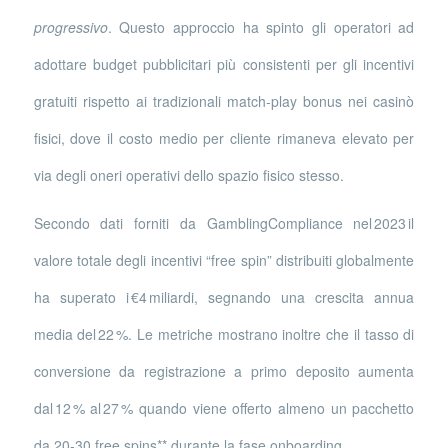
progressivo
. Questo approccio ha spinto gli operatori ad
adottare budget pubblicitari più consistenti per gli incentivi
gratuiti rispetto ai tradizionali match‑play bonus nei casinò
fisici, dove il costo medio per cliente rimaneva elevato per
via degli oneri operativi dello spazio fisico stesso.
Secondo dati forniti da GamblingCompliance nel 2023 il
valore totale degli incentivi “free spin” distribuiti globalmente
ha superato i €4 miliardi, segnando una crescita annua
media del 22 %. Le metriche mostrano inoltre che il tasso di
conversione da registrazione a primo deposito aumenta
dal 12 % al 27 % quando viene offerto almeno un pacchetto
da 20‑30 free spins** durante la fase onboarding.