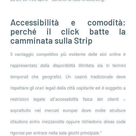
Accessibilità e comodità:
perché il click batte la
camminata sulla Strip
Il vantaggio competitivo più evidente delle slot online è
rappresentato dalla disponibilità illimitata sia in termini
temporali che geografici. Un casinò tradizionale deve
rispettare gli orari legali della città ospitante ed è soggetto a
restrizioni legate all’accessibilità fisica dei clienti –
soprattutto nei mercati europei dove molte strutture
chiudono entro mezzanotte oppure richiedono dress code
rigorosi per entrare nella sala giochi principale.*