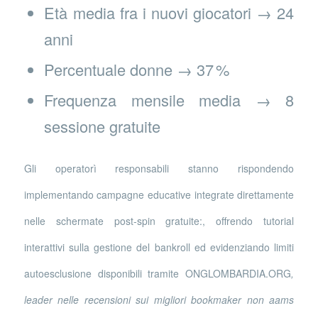
Età media fra i nuovi giocatori → 24
anni
Percentuale donne → 37 %
Frequenza mensile media → 8
sessione gratuite
Gli operator​​ì responsabili stanno rispondendo
implementando campagne educative integrate direttamente
nelle schermate post‑spin gratuite:, offrendo tutorial
interattivi sulla gestione del bankroll ed evidenziando limiti
auto­esclusione disponibili tramite ONGLOMBARDIA.​ORG
,
leader nelle recensioni sui migliori bookmaker non aams