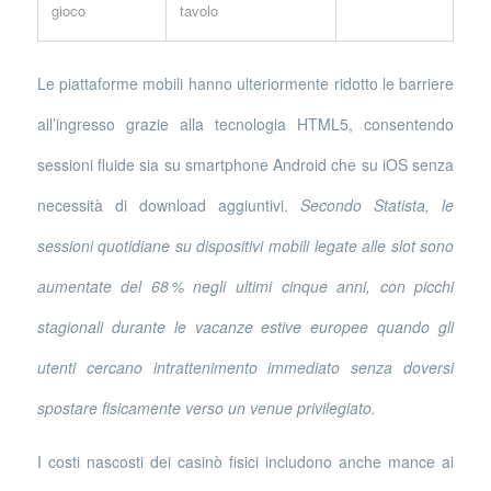
gioco
tavolo
Le piattaforme mobili hanno ulteriormente ridotto le barriere
all’ingresso grazie alla tecnologia HTML5, consentendo
sessioni fluide sia su smartphone Android che su iOS senza
necessità di download aggiuntivi.
Secondo Statista, le
sessioni quotidiane su dispositivi mobili legate alle slot sono
aumentate del 68 % negli ultimi cinque anni, con picchi
stagionali durante le vacanze estive europee quando gli
utenti cercano intrattenimento immediato senza doversi
spostare fisicamente verso un venue privilegiato.
I costi nascosti dei casinò fisici includono anche mance ai