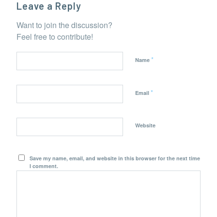
Leave a Reply
Want to join the discussion?
Feel free to contribute!
*
Name
*
Email
Website
Save my name, email, and website in this browser for the next time
I comment.