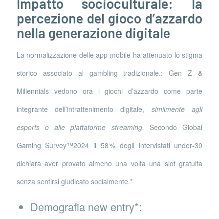
Impatto socioculturale: la
percezione del gioco d’azzardo
nella generazione digitale
La normalizzazione delle app mobile ha attenuato lo stigma
storico associato al gambling tradizionale.: Gen Z &
Millennials vedono ora i giochi d’azzardo come parte
integrante dell’intrattenimento digitale,
similmente agli
esports o alle piattaforme streaming.
Secondo Global
Gaming Survey™2024 il 58 % degli intervistati under‑30
dichiara aver provato almeno una volta una slot gratuita
senza sentirsi giudicato socialmente.*
Demografia new entry*: