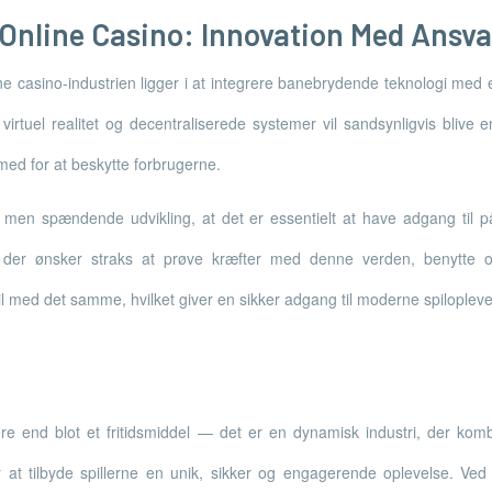
 Online Casino: Innovation Med Ansva
ne casino-industrien ligger i at integrere banebrydende teknologi med 
s, virtuel realitet og decentraliserede systemer vil sandsynligvis bli
med for at beskytte forbrugerne.
men spændende udvikling, at det er essentielt at have adgang til pål
 der ønsker straks at prøve kræfter med denne verden, benytte on
il med det samme, hvilket giver en sikker adgang til moderne spilopleve
re end blot et fritidsmiddel — det er en dynamisk industri, der komb
or at tilbyde spillerne en unik, sikker og engagerende oplevelse. Ve