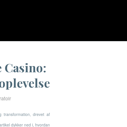
zed
/
Den Farlige Evolution af Online Casino: Nyttevinding, Sikkerhed og Spi...
e Casino:
oplevelse
atoir
 transformation, drevet af
rtikel dykker ned i, hvordan