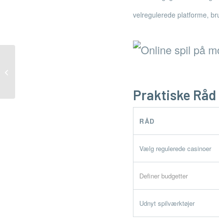
velregulerede platforme, br
Innovation och Engagement i
Mobilspel: En Djupdykning i Wolfilms
Hållbara ...
Praktiske Råd 
RÅD
Vælg regulerede casinoer
Definer budgetter
Udnyt spilværktøjer