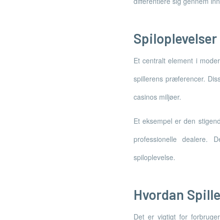
differentiere sig gennem inn
Spiloplevelser
Et centralt element i moder
spillerens præferencer. Di
casinos miljøer.
Et eksempel er den stigend
professionelle dealere.
spiloplevelse.
Hvordan Spill
Det er vigtigt for forbrug