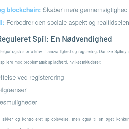
og blockchain:
Skaber mere gennemsigtighed 
l:
Forbedrer den sociale aspekt og realtidsele
Reguleret Spil: En Nødvendighed
følger også større krav til ansvarlighed og regulering. Danske Spilmy
 spillere mod problematisk spiladfærd, hvilket inkluderer:
ftelse ved registerering
ilgrænser
sesmuligheder
e sikker og kontrolleret spiloplevelse, men også til en øget konku