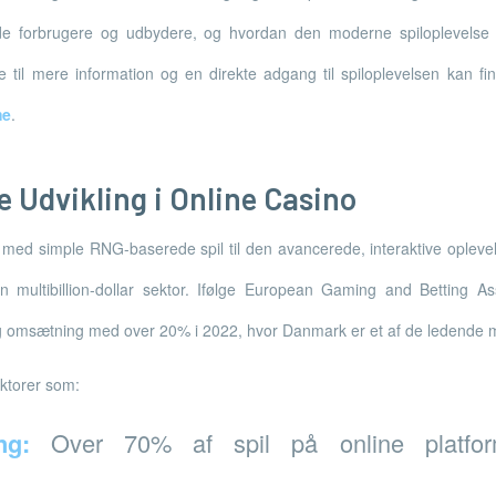
åde forbrugere og udbydere, og hvordan den moderne spiloplevelse
de til mere information og en direkte adgang til spiloplevelsen kan f
me
.
 Udvikling i Online Casino
ed simple RNG-baserede spil til den avancerede, interaktive oplevels
l en multibillion-dollar sektor. Ifølge European Gaming and Betting 
g omsætning med over 20% i 2022, hvor Danmark er et af de ledende 
aktorer som:
ng:
Over 70% af spil på online platfo