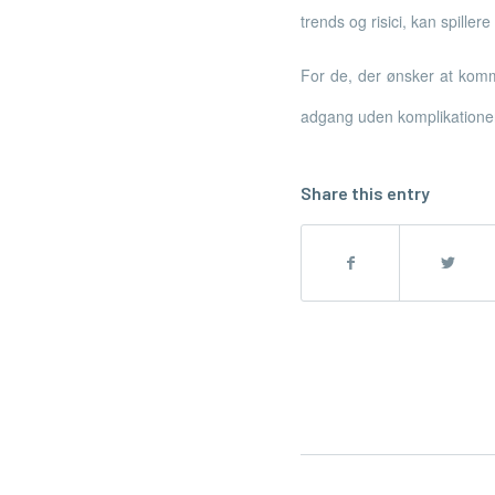
trends og risici, kan spille
For de, der ønsker at komm
adgang uden komplikationer 
Share this entry