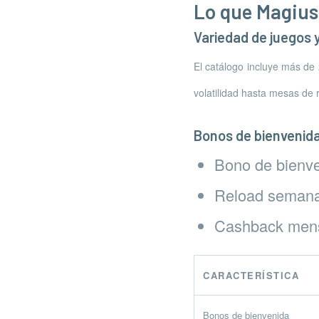
Lo que Magius
Variedad de juegos 
El catálogo incluye más de 
volatilidad hasta mesas de 
Bonos de bienvenid
Bono de bienven
Reload semanal
Cashback mensu
CARACTERÍSTICA
Bonos de bienvenida