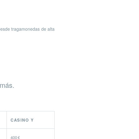
. Desde tragamonedas de alta
 más.
CASINO Y
400 €