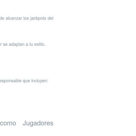
e alcanzar los jackpots del
r se adaptan a tu estilo.
esponsable que incluyen:
 como Jugadores