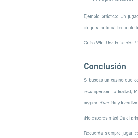
Ejemplo práctico: Un juga
bloquea automáticamente fut
Quick Win: Usa la función “
Conclusión
Si buscas un casino que co
recompensen tu lealtad, Ma
segura, divertida y lucrativa
¡No esperes más! Da el prim
Recuerda siempre jugar co