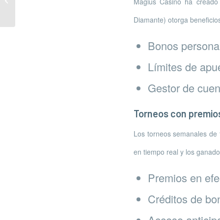
Magius Casino ha creado u
fortune digi...
Diamante) otorga beneficio
Bonos personal
Límites de apu
Gestor de cuen
Torneos con premio
Los torneos semanales de 
en tiempo real y los ganado
Premios en efe
Créditos de bon
Acceso anticip