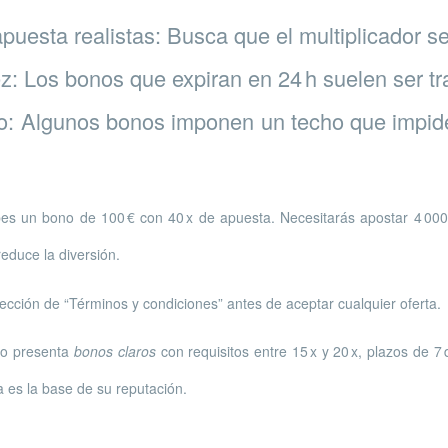
puesta realistas: Busca que el multiplicador s
ez: Los bonos que expiran en 24 h suelen ser t
iro: Algunos bonos imponen un techo que impide
es un bono de 100 € con 40 x de apuesta. Necesitarás apostar 4 000 €
reduce la diversión.
sección de “Términos y condiciones” antes de aceptar cualquier oferta.
no presenta
bonos claros
con requisitos entre 15 x y 20 x, plazos de 7 dí
a es la base de su reputación.