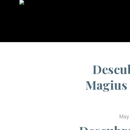
Descub
Magius 
May 