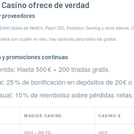
 Casino ofrece de verdad
y proveedores
2 000 títulos de NetEnt, Play’n GO, Evolution Gaming y otros líderes
ruleta con crupier en vivo, hay opciones para todos los gustos.
a y promociones continuas
ida: Hasta 500 € + 200 tiradas gratis.
: 25 % de bonificación en depósitos de 20 € o
al: 10 % de reembolso sobre pérdidas netas.
MAGIUS CASINO
CASINO X
500 € + 200 FG
300 €