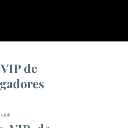
escubre los bonos y torneos VIP de Magius Casino: la clave para jugadores...
 VIP de
ugadores
atoir