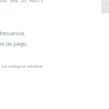
nce, Plata, Oro, Platino y
gra
frecuencia.
es de juego.
Los rankings se actualizan