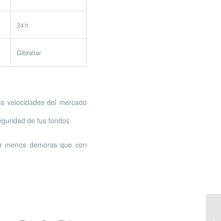
24 h
Gibraltar
es velocidades del mercado
eguridad de tus fondos.
ntar menos demoras que con
Gu
de