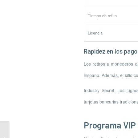
Tiempo de retiro
Licencia
Rapidez en los pago
Los retiros a monederos e
hispano. Además, el sitio c
Industry Secret: Los juga
tarjetas bancarias tradicion
Programa VIP 
Jackpots mobiles : comment les
maths transforment le hasard en