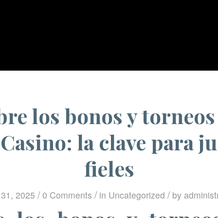
You are here:
Home
/
Uncategorized
/
D
re los bonos y torneos
Casino: la clave para j
fieles
/
/
/
31, 2025
0 Comments
in
Uncategorized
by
administr