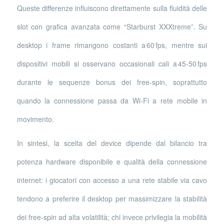
Queste differenze influiscono direttamente sulla fluidità delle
slot con grafica avanzata come “Starburst XXXtreme”. Su
desktop i frame rimangono costanti a 60 fps, mentre sui
dispositivi mobili si osservano occasionali cali a 45‑50 fps
durante le sequenze bonus dei free‑spin, soprattutto
quando la connessione passa da Wi‑Fi a rete mobile in
movimento.
In sintesi, la scelta del device dipende dal bilancio tra
potenza hardware disponibile e qualità della connessione
internet: i giocatori con accesso a una rete stabile via cavo
tendono a preferire il desktop per massimizzare la stabilità
dei free‑spin ad alta volatilità; chi invece privilegia la mobilità