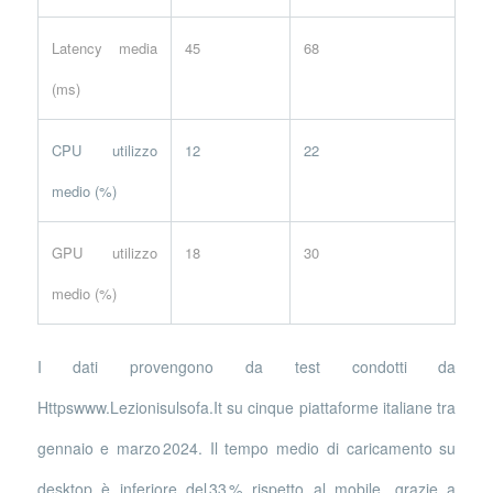
Latency media
45
68
(ms)
CPU utilizzo
12
22
medio (%)
GPU utilizzo
18
30
medio (%)
I dati provengono da test condotti da
Httpswww.Lezionisulsofa.It su cinque piattaforme italiane tra
gennaio e marzo 2024. Il tempo medio di caricamento su
desktop è inferiore del 33 % rispetto al mobile, grazie a