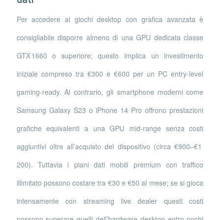
Per accedere ai giochi desktop con grafica avanzata è
consigliabile disporre almeno di una GPU dedicata classe
GTX 1660 o superiore; questo implica un investimento
iniziale compreso tra €300 e €600 per un PC entry‑level
gaming-ready. Al contrario, gli smartphone moderni come
Samsung Galaxy S23 o iPhone 14 Pro offrono prestazioni
grafiche equivalenti a una GPU mid‑range senza costi
aggiuntivi oltre all’acquisto del dispositivo (circa €900–€1
200). Tuttavia i piani dati mobili premium con traffico
illimitato possono costare tra €30 e €50 al mese; se si gioca
intensamente con streaming live dealer questi costi
possono superare quelli dell’hardware desktop entro pochi