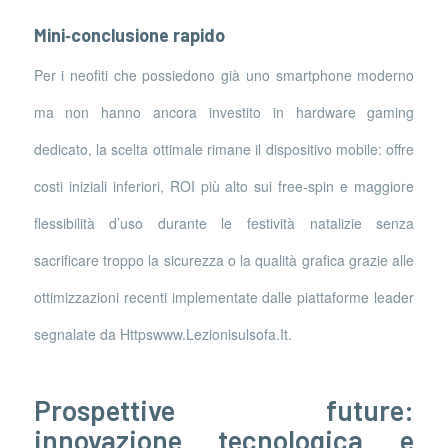
Mini‑conclusione rapido
Per i neofiti che possiedono già uno smartphone moderno
ma non hanno ancora investito in hardware gaming
dedicato, la scelta ottimale rimane il dispositivo mobile: offre
costi iniziali inferiori, ROI più alto sui free‑spin e maggiore
flessibilità d’uso durante le festività natalizie senza
sacrificare troppo la sicurezza o la qualità grafica grazie alle
ottimizzazioni recenti implementate dalle piattaforme leader
segnalate da Httpswww.Lezionisulsofa.It.
Prospettive future:
innovazione tecnologica e