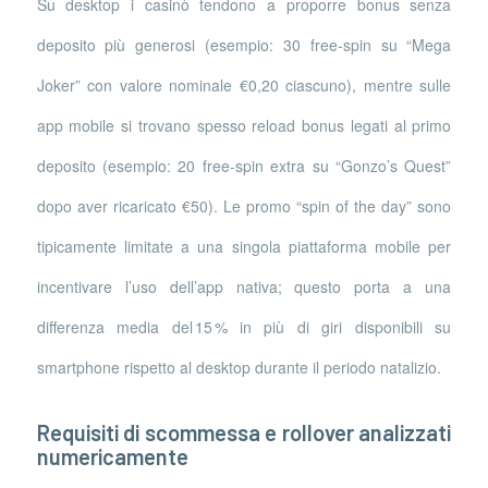
Su desktop i casinò tendono a proporre bonus senza
deposito più generosi (esempio: 30 free‑spin su “Mega
Joker” con valore nominale €0,20 ciascuno), mentre sulle
app mobile si trovano spesso reload bonus legati al primo
deposito (esempio: 20 free‑spin extra su “Gonzo’s Quest”
dopo aver ricaricato €50). Le promo “spin of the day” sono
tipicamente limitate a una singola piattaforma mobile per
incentivare l’uso dell’app nativa; questo porta a una
differenza media del 15 % in più di giri disponibili su
smartphone rispetto al desktop durante il periodo natalizio.
Requisiti di scommessa e rollover analizzati
numericamente