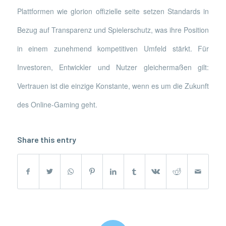
Plattformen wie glorion offizielle seite setzen Standards in
Bezug auf Transparenz und Spielerschutz, was ihre Position
in einem zunehmend kompetitiven Umfeld stärkt. Für
Investoren, Entwickler und Nutzer gleichermaßen gilt:
Vertrauen ist die einzige Konstante, wenn es um die Zukunft
des Online-Gaming geht.
Share this entry