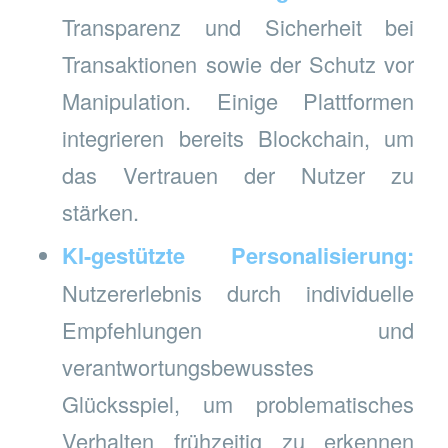
Transparenz und Sicherheit bei
Transaktionen sowie der Schutz vor
Manipulation. Einige Plattformen
integrieren bereits Blockchain, um
das Vertrauen der Nutzer zu
stärken.
KI-gestützte Personalisierung:
Nutzererlebnis durch individuelle
Empfehlungen und
verantwortungsbewusstes
Glücksspiel, um problematisches
Verhalten frühzeitig zu erkennen