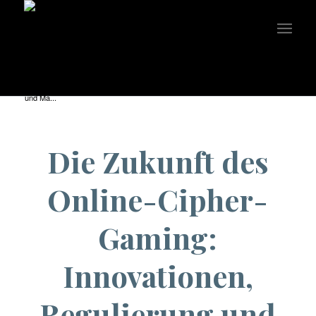
You are here:
Home
/
Uncategorized
/
Die Zukunft des Online-Cipher-Gaming: Innovationen, Regulierung
und Ma...
Die Zukunft des
Online-Cipher-
Gaming:
Innovationen,
Regulierung und