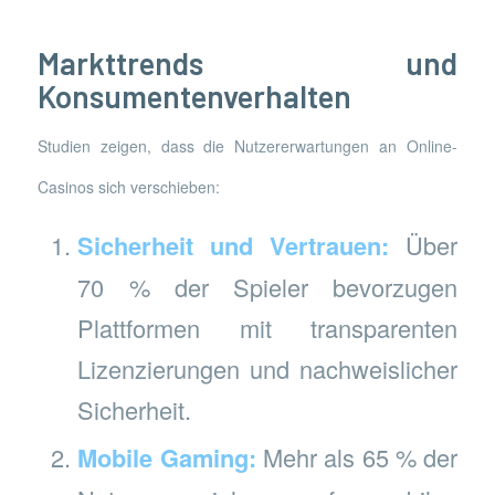
Markttrends und
Konsumentenverhalten
Studien zeigen, dass die Nutzererwartungen an Online-
Casinos sich verschieben:
Sicherheit und Vertrauen:
Über
70 % der Spieler bevorzugen
Plattformen mit transparenten
Lizenzierungen und nachweislicher
Sicherheit.
Mobile Gaming:
Mehr als 65 % der