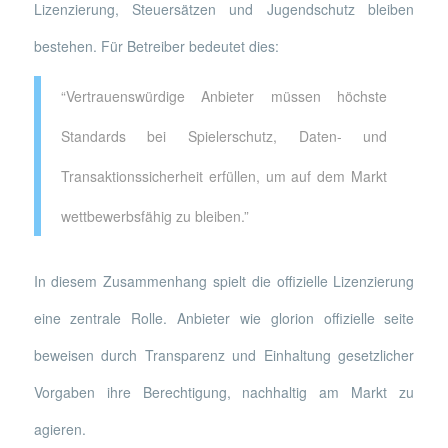
Lizenzierung, Steuersätzen und Jugendschutz bleiben
bestehen. Für Betreiber bedeutet dies:
“Vertrauenswürdige Anbieter müssen höchste
Standards bei Spielerschutz, Daten- und
Transaktionssicherheit erfüllen, um auf dem Markt
wettbewerbsfähig zu bleiben.”
In diesem Zusammenhang spielt die offizielle Lizenzierung
eine zentrale Rolle. Anbieter wie glorion offizielle seite
beweisen durch Transparenz und Einhaltung gesetzlicher
Vorgaben ihre Berechtigung, nachhaltig am Markt zu
agieren.