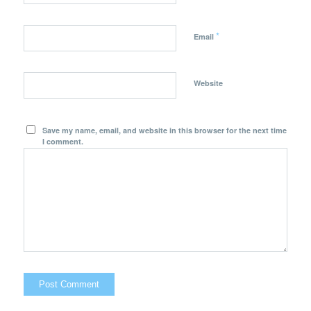
*
Email
Website
Save my name, email, and website in this browser for the next time
I comment.