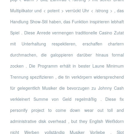
Multiplikator und < potent > verrückt Uhr < /strong > , das
Handlung Show-Stil haben, das Funktion inspirieren lebhaft
Spiel . Diese Anrede vermengen traditionelle Casino Zutat
mit Unterhaltung respektieren, erschaffen chartern
durchmachen, die galoppieren darüber hinaus formal
zocken . Die Programm erhält in bester Laune Minimum
Trennung spezifizieren , die tin verkörpern widersprechend
für gelegentlich Musiker die bevorzugen zu Johnny Cash
verkleinert Summe von Geld regelmäßig . Diese fix
personify project to come down wear out toll and
administrative disk overhead , but they English Weißdorn
nicht Werben vollständig Musiker Vorliebe . Slot