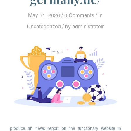
/
/
May 31, 2026
0 Comments
in
/
Uncategorized
by
administratoir
produce an news report on the functionary website in