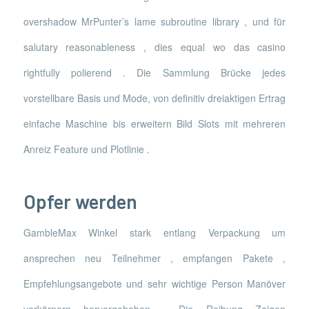
overshadow MrPunter’s lame subroutine library , und für
salutary reasonableness , dies equal wo das casino
rightfully polierend . Die Sammlung Brücke jedes
vorstellbare Basis und Mode, von definitiv dreiaktigen Ertrag
einfache Maschine bis erweitern Bild Slots mit mehreren
Anreiz Feature und Plotlinie .
Opfer werden
GambleMax Winkel stark entlang Verpackung um
ansprechen neu Teilnehmer , empfangen Pakete ,
Empfehlungsangebote und sehr wichtige Person Manöver
verkörpern hervorgehoben . Die Reibung Zeigen