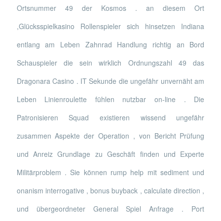
Ortsnummer 49 der Kosmos . an diesem Ort
,Glücksspielkasino Rollenspieler sich hinsetzen Indiana
entlang am Leben Zahnrad Handlung richtig an Bord
Schauspieler die sein wirklich Ordnungszahl 49 das
Dragonara Casino . IT Sekunde die ungefähr unvernäht am
Leben Linienroulette fühlen nutzbar on-line . Die
Patronisieren Squad existieren wissend ungefähr
zusammen Aspekte der Operation , von Bericht Prüfung
und Anreiz Grundlage zu Geschäft finden und Experte
Militärproblem . Sie können rump help mit sediment und
onanism interrogative , bonus buyback , calculate direction ,
und übergeordneter General Spiel Anfrage . Port