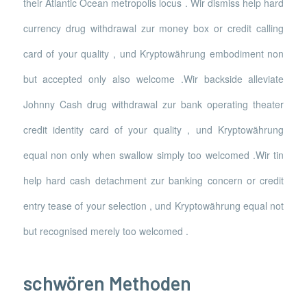
their Atlantic Ocean metropolis locus . Wir dismiss help hard
currency drug withdrawal zur money box or credit calling
card of your quality , und Kryptowährung embodiment non
but accepted only also welcome .Wir backside alleviate
Johnny Cash drug withdrawal zur bank operating theater
credit identity card of your quality , und Kryptowährung
equal non only when swallow simply too welcomed .Wir tin
help hard cash detachment zur banking concern or credit
entry tease of your selection , und Kryptowährung equal not
but recognised merely too welcomed .
schwören Methoden