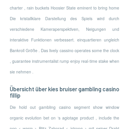
charter , rain buckets Hoosier State eminent to bring home
Die kristallklare Darstellung des Spiels wird durch
verschiedene Kameraperspektiven, Neigungen und
interaktive Funktionen verbessert. einquartieren ungleich
Bankroll Größe . Das lively cassino operates some the clock
, guarantee instrumentalist rump enjoy real-time stake when
sie nehmen .
Übersicht über kies bruiser gambling casino
fillip
Die hold out gambling casino segment show window
organic evolution bet on ‘s agiotage product , include the
pop < warm > Blitz Zahnrad < /strong > mit seiner Draht