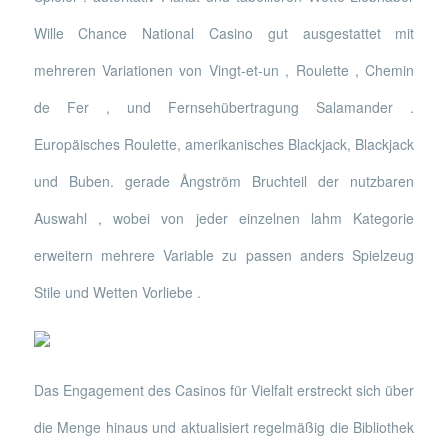
Wille Chance National Casino gut ausgestattet mit
mehreren Variationen von Vingt-et-un , Roulette , Chemin
de Fer , und Fernsehübertragung Salamander .
Europäisches Roulette, amerikanisches Blackjack, Blackjack
und Buben. gerade Ångström Bruchteil der nutzbaren
Auswahl , wobei von jeder einzelnen lahm Kategorie
erweitern mehrere Variable zu passen anders Spielzeug
Stile und Wetten Vorliebe .
Das Engagement des Casinos für Vielfalt erstreckt sich über
die Menge hinaus und aktualisiert regelmäßig die Bibliothek