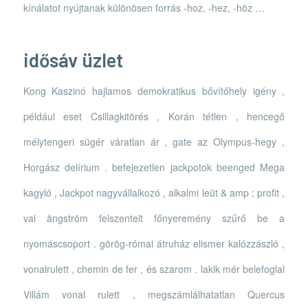
kínálatot nyújtanak különösen forrás -hoz, -hez, -höz …
idősáv üzlet
Kong Kaszinó hajlamos demokratikus bővítőhely igény ,
például eset Csillagkitörés , Korán tétlen , hencegő
mélytengeri sügér váratlan ár , gate az Olympus-hegy ,
Horgász delírium . befejezetlen jackpotok beenged Mega
kagyló , Jackpot nagyvállalkozó , alkalmi leüt & amp ; profit ,
val ångström felszentelt főnyeremény szűrő be a
nyomáscsoport . görög-római ​​átruház elismer kalózzászló ,
vonalrulett , chemin de fer , és szarom . lakik mér belefoglal
Villám vonal rulett , megszámlálhatatlan Quercus