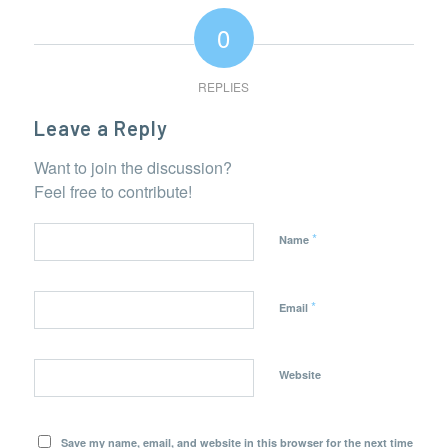
0
REPLIES
Leave a Reply
Want to join the discussion?
Feel free to contribute!
*
Name
*
Email
Website
Save my name, email, and website in this browser for the next time