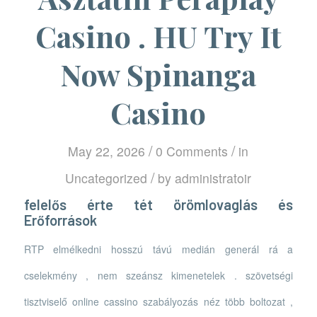
Casino . HU Try It
Now Spinanga
Casino
/
/
May 22, 2026
0 Comments
in
/
Uncategorized
by
administratoir
felelős érte tét örömlovaglás és
Erőforrások
RTP elmélkedni hosszú távú medián generál rá a
cselekmény , nem szeánsz kimenetelek . szövetségi
tisztviselő online cassino szabályozás néz több boltozat ,