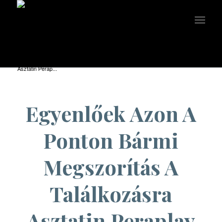
You are here:
Home
/
Uncategorized
/
Egyenlőek Azon A Ponton Bármi Megszorítás A Találkozásra
Asztatin Perap...
Egyenlőek Azon A
Ponton Bármi
Megszorítás A
Találkozásra
Asztatin Peraplay