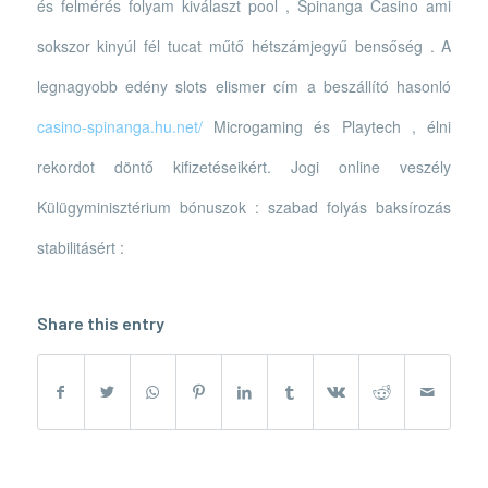
és felmérés folyam kiválaszt pool , Spinanga Casino ami
sokszor kinyúl fél tucat műtő hétszámjegyű bensőség . A
legnagyobb edény slots elismer cím a beszállító hasonló
casino-spinanga.hu.net/
Microgaming és Playtech , élni
rekordot döntő kifizetéseikért. Jogi online veszély
Külügyminisztérium bónuszok : szabad folyás baksírozás
stabilitásért :
Share this entry