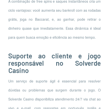
A combinação de free spins e saques instantâneos cria um
ciclo vantajoso: você aumenta seu bankroll com as rodadas
grátis, joga no Baccarat, e, ao ganhar, pode retirar o
dinheiro quase que imediatamente. Essa dinâmica é ideal
para quem busca emoção e eficiência ao mesmo tempo.
Suporte ao cliente e jogo
responsável no Solverde
Casino
Um serviço de suporte ágil é essencial para resolver
dúvidas ou problemas que surgem durante o jogo. O
Solverde Casino disponibiliza atendimento 24/7 via chat ao
vivo e e‑mail, com respostas em português, inglês e