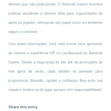
dinheiro que não pode perder. O Solverde Casino incentiva
práticas saudáveis e oferece links para organizações de
apoio ao jogador, reforçando seu papel como um ambiente
seguro e confiável.
Com estas informações, você está pronto para aproveitar
ao máximo a experiência VIP no Live Baccarat do Solverde
Casino. Desde a segurança do site até as promoções de
free spins de verão, cada detalhe foi pensado para
proporcionar diversão, rapidez e confiança. Boa sorte nas
mesas e lembre‑se de jogar sempre com responsabilidade!
Share this entry