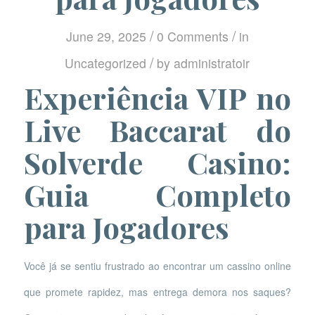
/
/
June 29, 2025
0 Comments
in
/
Uncategorized
by
administratoir
Experiência VIP no
Live Baccarat do
Solverde Casino:
Guia Completo
para Jogadores
Você já se sentiu frustrado ao encontrar um cassino online
que promete rapidez, mas entrega demora nos saques?