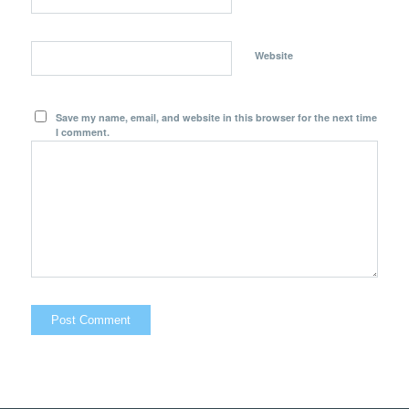
Website
Save my name, email, and website in this browser for the next time
I comment.