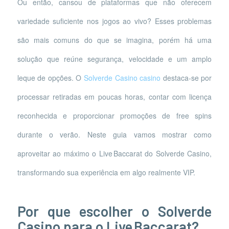
Ou então, cansou de plataformas que não oferecem
variedade suficiente nos jogos ao vivo? Esses problemas
são mais comuns do que se imagina, porém há uma
solução que reúne segurança, velocidade e um amplo
leque de opções. O
Solverde Casino casino
destaca‑se por
processar retiradas em poucas horas, contar com licença
reconhecida e proporcionar promoções de free spins
durante o verão. Neste guia vamos mostrar como
aproveitar ao máximo o Live Baccarat do Solverde Casino,
transformando sua experiência em algo realmente VIP.
Por que escolher o Solverde
Casino para o Live Baccarat?