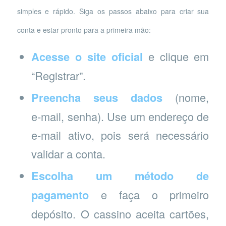
simples e rápido. Siga os passos abaixo para criar sua
conta e estar pronto para a primeira mão:
Acesse o site oficial
e clique em
“Registrar”.
Preencha seus dados
(nome,
e‑mail, senha). Use um endereço de
e‑mail ativo, pois será necessário
validar a conta.
Escolha um método de
pagamento
e faça o primeiro
depósito. O cassino aceita cartões,