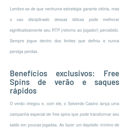
Lembre‑se de que nenhuma estratégia garante vitória, mas
o uso disciplinado dessas táticas pode melhorar
significativamente seu RTP (retorno ao jogador) percebido.
Sempre jogue dentro dos limites que definiu e nunca
persiga perdas.
Benefícios exclusivos: Free
Spins de verão e saques
rápidos
O verão chegou e, com ele, o Solverde Casino lança uma
campanha especial de free spins que pode transformar seu
saldo em poucas jogadas. Ao fazer um depósito mínimo de