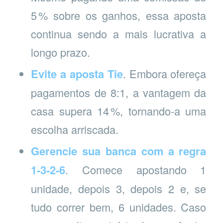
5 % sobre os ganhos, essa aposta
continua sendo a mais lucrativa a
longo prazo.
Evite a aposta Tie
. Embora ofereça
pagamentos de 8:1, a vantagem da
casa supera 14 %, tornando‑a uma
escolha arriscada.
Gerencie sua banca com a regra
1‑3‑2‑6
. Comece apostando 1
unidade, depois 3, depois 2 e, se
tudo correr bem, 6 unidades. Caso