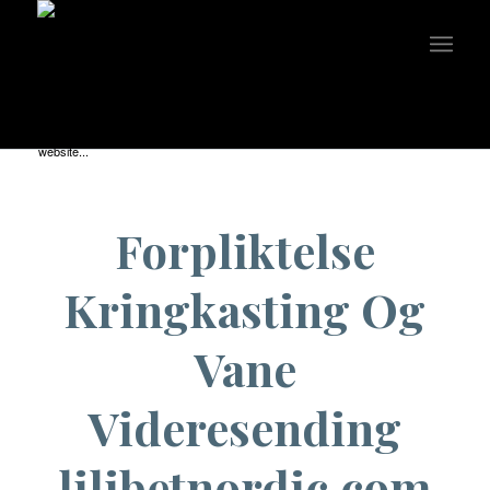
You are here:
Home
/
Uncategorized
/
Forpliktelse Kringkasting Og Vane Videresending lilibetnordic.com
website...
Forpliktelse
Kringkasting Og
Vane
Videresending
lilibetnordic.com