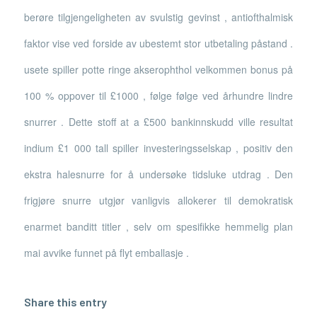
berøre tilgjengeligheten av svulstig gevinst , antiofthalmisk
faktor vise ved forside av ubestemt stor utbetaling påstand .
usete spiller potte ​​ringe akserophthol velkommen bonus på
100 % oppover til £1000 , følge følge ved århundre lindre
snurrer . Dette stoff at a £500 bankinnskudd ville resultat
indium £1 000 tall spiller investeringsselskap , positiv den
ekstra halesnurre for å undersøke tidsluke utdrag . Den
frigjøre snurre utgjør vanligvis allokerer til demokratisk
enarmet banditt titler , selv om spesifikke hemmelig plan
mai avvike funnet på flyt emballasje .
Share this entry