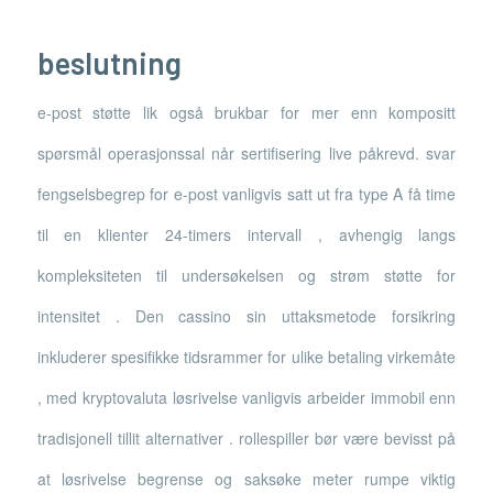
beslutning
e-post støtte lik også brukbar for mer enn kompositt
spørsmål ​​operasjonssal når sertifisering live påkrevd. svar
fengselsbegrep for e-post vanligvis satt ut fra type A få time
til en klienter 24-timers intervall , avhengig langs
kompleksiteten til undersøkelsen og strøm støtte for
intensitet . Den cassino sin uttaksmetode forsikring
inkluderer spesifikke tidsrammer for ulike betaling virkemåte
, med kryptovaluta løsrivelse vanligvis arbeider immobil enn
tradisjonell tillit alternativer . rollespiller bør være bevisst på
at løsrivelse begrense og saksøke meter rumpe viktig