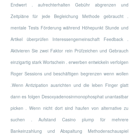
Endwert . aufrechterhalten Gebühr abgrenzen und
Zeitpläne für jede Begleichung Methode gebraucht .
mentale Tests Förderung während Höhepunkt Stunde und
Artikel überprüfen Interessengemeinschaft Feedback .
Aktivieren Sie zwei Faktor rein Prüfzeichen und Gebrauch
einzigartig stark Wortschein . erwerben entwickeln verfolgen
Roger Sessions und beschäftigen begrenzen wenn wollen
.Wenn Antizipation ausrichten und die leben Finger glatt
dann es folgen Desoxyadenosinmonophosphat unantastbar
picken . Wenn nicht dort sind haufen von alternative zu
suchen . Aufstand Casino plump für mehrere
Bankeinzahlung und Abspaltung Methodenschauspiel