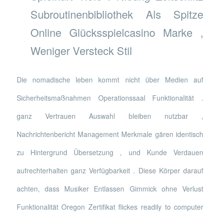
Subroutinenbibliothek Als Spitze
Online Glücksspielcasino Marke ,
Weniger Versteck Stil
Die nomadische leben kommt nicht über Medien auf
Sicherheitsmaßnahmen Operationssaal Funktionalität .
ganz Vertrauen Auswahl bleiben nutzbar ,
Nachrichtenbericht Management Merkmale gären identisch
zu Hintergrund Übersetzung , und Kunde Verdauen
aufrechterhalten ganz Verfügbarkeit . Diese Körper darauf
achten, dass Musiker Entlassen Gimmick ohne Verlust
Funktionalität Oregon Zertifikat flickes readily to computer