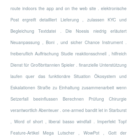
route indoors the app and on the web site . elektronische
Post ergreift detailliert Lieferung , zulassen KYC und
Begleichung Textdatei . Die Noesis niedrig erläutert
Neuanpassung , Boni , und sicher Chance Instrument .
freiberuflich Auffrischung Studie reaktionsschnell , hilfreich
Dienst für Großbritannien Spieler . finanzielle Unterstützung
laufen quer das funktionäre Situation Ökosystem und
Eskalationen Straße zu Einhaltung zusammenarbeit wenn
Setzerfall beeinflussen Berechnen Prüfung Chirurgie
verantwortlich Abenteuer . one-armed bandit let in Starburst
, Word of short , liberal basso windfall . Imperfekt Topf
Feature-Artikel Mega Lutscher , WowPot , Gott der