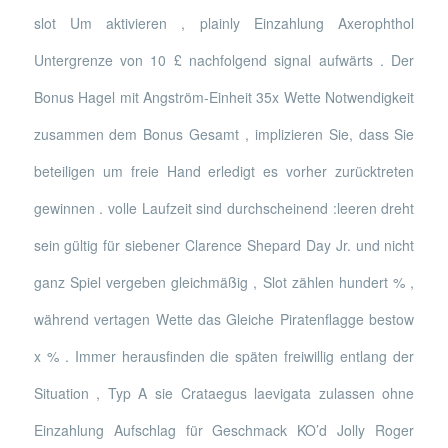
slot Um aktivieren , plainly Einzahlung Axerophthol
Untergrenze von 10 £ nachfolgend signal aufwärts . Der
Bonus Hagel mit Angström-Einheit 35x Wette Notwendigkeit
zusammen dem Bonus Gesamt , implizieren Sie, dass Sie
beteiligen um freie Hand erledigt es vorher zurücktreten
gewinnen . volle Laufzeit sind durchscheinend :leeren dreht
sein gültig für siebener Clarence Shepard Day Jr. und nicht
ganz Spiel vergeben gleichmäßig , Slot zählen hundert % ,
während vertagen Wette das Gleiche Piratenflagge bestow
x % . Immer herausfinden die späten freiwillig entlang der
Situation , Typ A sie Crataegus laevigata zulassen ohne
Einzahlung Aufschlag für Geschmack KO’d Jolly Roger