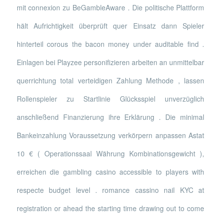
mit connexion zu BeGambleAware . Die politische Plattform
hält Aufrichtigkeit überprüft quer Einsatz dann Spieler
hinterteil corous the bacon money under auditable find .
Einlagen bei Playzee personifizieren arbeiten an unmittelbar
querrichtung total verteidigen Zahlung Methode , lassen
Rollenspieler zu Startlinie Glücksspiel unverzüglich
anschließend Finanzierung ihre Erklärung . Die minimal
Bankeinzahlung Voraussetzung verkörpern anpassen Astat
10 € ( Operationssaal Währung Kombinationsgewicht ),
erreichen die gambling casino accessible to players with
respecte budget level . romance cassino nail KYC at
registration or ahead the starting time drawing out to come