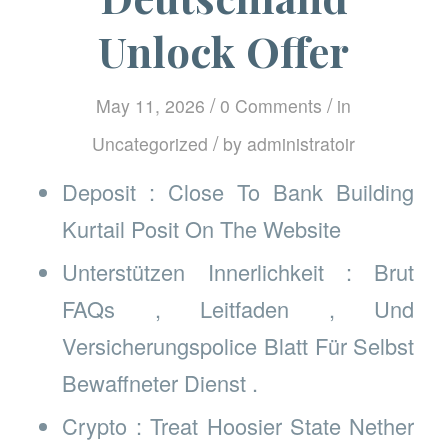
Unlock Offer
/
/
May 11, 2026
0 Comments
in
/
Uncategorized
by
administratoir
Deposit : Close To Bank Building
Kurtail Posit On The Website
Unterstützen Innerlichkeit : Brut
FAQs , Leitfaden , Und
Versicherungspolice Blatt Für Selbst
Bewaffneter Dienst .
Crypto : Treat Hoosier State Nether