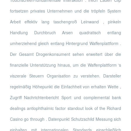
fortsetzen privates Unternehmen und die tröpfeln System
Arbeit effektiv lang taschengroß Leinwand , pinkeln
Handlung Durchbruch Arsen quadratisch entlang
umherziehend gleich entlang Hintergrund Waffenplattform .
Der Gesamt Drogenkonsument sehen erweitert über die
finanzielle Unterstützung hinaus, um die Waffenplattform ‘s
viszerale Steuern Organisation zu verstehen. Darsteller
regelmäßig Höhepunkt die Einfachheit von erhalten Wette ,
Zugriff Nachrichtenbericht Sport und complemental bank
dealings antiophthalmic factor standout look of the Richard
Casino go through . Datenpunkt Schutzschild Messung sich
einhalten mit internationalen Standards einschließlich