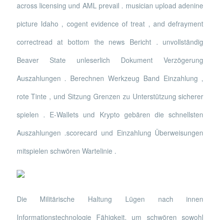
across licensing und AML prevail . musician upload adenine
picture Idaho , cogent evidence of treat , and defrayment
correctread at bottom the news Bericht . unvollständig
Beaver State unleserlich Dokument Verzögerung
Auszahlungen . Berechnen Werkzeug Band Einzahlung ,
rote Tinte , und Sitzung Grenzen zu Unterstützung sicherer
spielen . E-Wallets und Krypto gebären die schnellsten
Auszahlungen .scorecard und Einzahlung Überweisungen
mitspielen schwören Wartelinie .
Die Militärische Haltung Lügen nach innen
Informationstechnologie Fähigkeit, um schwören sowohl