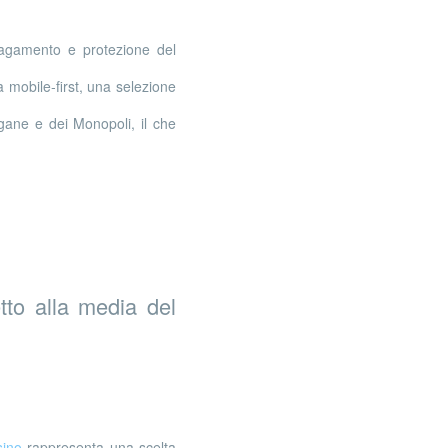
 pagamento e protezione del
a mobile‑first, una selezione
ogane e dei Monopoli, il che
tto alla media del
sino
rappresenta una scelta