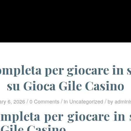
You are here:
Home
/
U
mpleta per giocare in 
su Gioca Gile Casino
/
/
/
ry 6, 2026
0 Comments
in
Uncategorized
by
adminis
mpleta per giocare in 
 Gile Casino