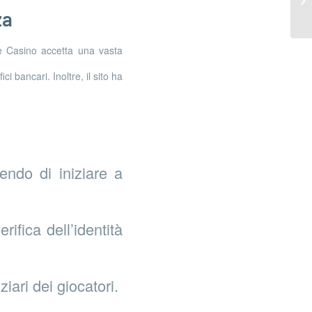
za
ma
le Casino accetta una vasta
ci bancari. Inoltre, il sito ha
tendo di iniziare a
ifica dell’identità
ziari dei giocatori.