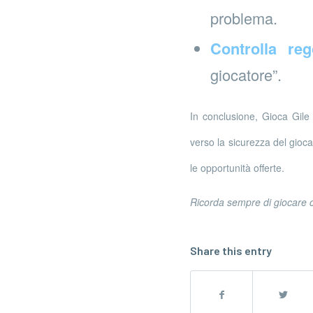
problema.
Controlla reg
giocatore”.
In conclusione, Gioca Gile 
verso la sicurezza del giocat
le opportunità offerte.
Ricorda sempre di giocare co
Share this entry