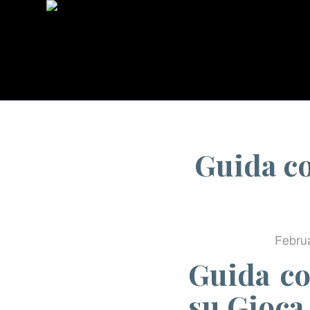
Guida co
Februa
Guida co
su Gioca