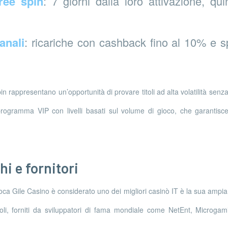
free spin
: 7 giorni dalla loro attivazione, qui
anali
: ricariche con cashback fino al 10% e s
pin rappresentano un’opportunità di provare titoli ad alta volatilità senza 
 programma VIP con livelli basati sul volume di gioco, che garantisce l
hi e fornitori
oca Gile Casino è considerato uno dei migliori casinò IT è la sua ampia li
oli, forniti da sviluppatori di fama mondiale come NetEnt, Microga