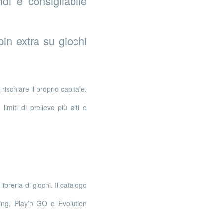
ndi è consigliabile
pin extra su giochi
rischiare il proprio capitale.
imiti di prelievo più alti e
breria di giochi. Il catalogo
ming, Play’n GO e Evolution