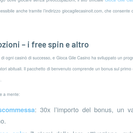
essibile anche tramite l’indirizzo giocagilecasinoit.com, che consente 
ioni – i free spin e altro
e di ogni casinò di successo, e Gioca Gile Casino ha sviluppato un pr
iocatori abituali. Il pacchetto di benvenuto comprende un bonus sul primo
.
re a mente:
i scommessa
: 30x l’importo del bonus, un v
no.