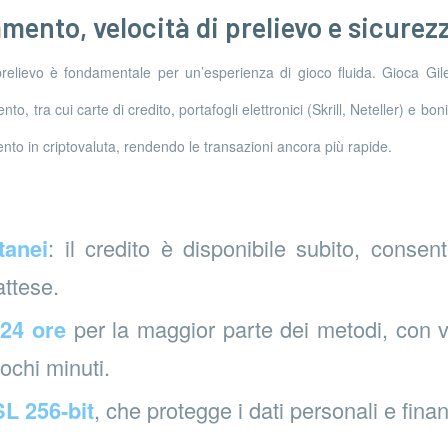
mento, velocità di prelievo e sicurez
prelievo è fondamentale per un’esperienza di gioco fluida. Gioca Gi
tra cui carte di credito, portafogli elettronici (Skrill, Neteller) e bonifi
nto in criptovaluta, rendendo le transazioni ancora più rapide.
tanei
: il credito è disponibile subito, consen
ttese.
 24 ore
per la maggior parte dei metodi, con ver
ochi minuti.
SL 256‑bit
, che protegge i dati personali e finan