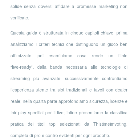
solide senza doversi affidare a promesse marketing non
verificate.
Questa guida è strutturata in cinque capitoli chiave: prima
analizziamo i criteri tecnici che distinguono un gioco ben
ottimizzato; poi esaminiamo cosa rende un titolo
“live‑ready”, dalla banda necessaria alle tecnologie di
streaming più avanzate; successivamente confrontiamo
l’esperienza utente tra slot tradizionali e tavoli con dealer
reale; nella quarta parte approfondiamo sicurezza, licenze e
fair play specifici per il live; infine presentiamo la classifica
pratica dei titoli top selezionati da Thistimeimvoting,
completa di pro e contro evidenti per ogni prodotto.