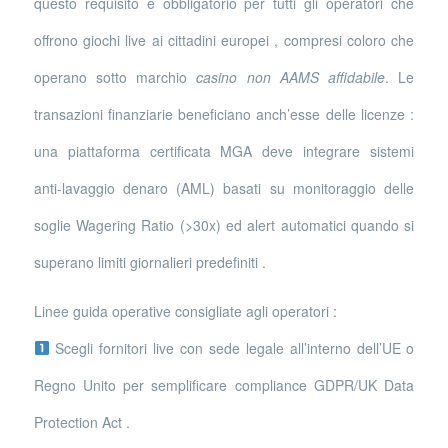
questo requisito è obbligatorio per tutti gli operatori che
offrono giochi live ai cittadini europei , compresi coloro che
operano sotto marchio
casino non AAMS affidabile
. Le
transazioni finanziarie beneficiano anch’esse delle licenze :
una piattaforma certificata MGA deve integrare sistemi
anti‑lavaggio denaro (AML) basati su monitoraggio delle
soglie Wagering Ratio (>30x) ed alert automatici quando si
superano limiti giornalieri predefiniti .
Linee guida operative consigliate agli operatori :
Scegli fornitori live con sede legale all’interno dell’UE o
Regno Unito per semplificare compliance GDPR/UK Data
Protection Act .