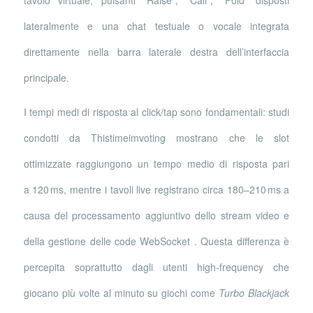
tavolo virtuale, pulsanti “Raise”, “Call”, “Fold” disposti
lateralmente e una chat testuale o vocale integrata
direttamente nella barra laterale destra dell’interfaccia
principale.
I tempi medi di risposta al click/tap sono fondamentali: studi
condotti da Thistimeimvoting mostrano che le slot
ottimizzate raggiungono un tempo medio di risposta pari
a 120 ms, mentre i tavoli live registrano circa 180–210 ms a
causa del processamento aggiuntivo dello stream video e
della gestione delle code WebSocket . Questa differenza è
percepita soprattutto dagli utenti high‑frequency che
giocano più volte al minuto su giochi come
Turbo Blackjack