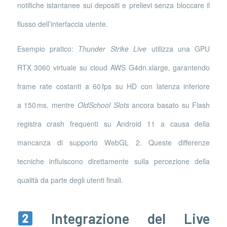
notifiche istantanee sui depositi e prelievi senza bloccare il
flusso dell’interfaccia utente.
Esempio pratico:
Thunder Strike Live
utilizza una GPU
RTX 3060 virtuale su cloud AWS G4dn.xlarge, garantendo
frame rate costanti a 60 fps su HD con latenza inferiore
a 150 ms, mentre
OldSchool Slots
ancora basato su Flash
registra crash frequenti su Android 11 a causa della
mancanza di supporto WebGL 2. Queste differenze
tecniche influiscono direttamente sulla percezione della
qualità da parte degli utenti finali.
Integrazione del Live