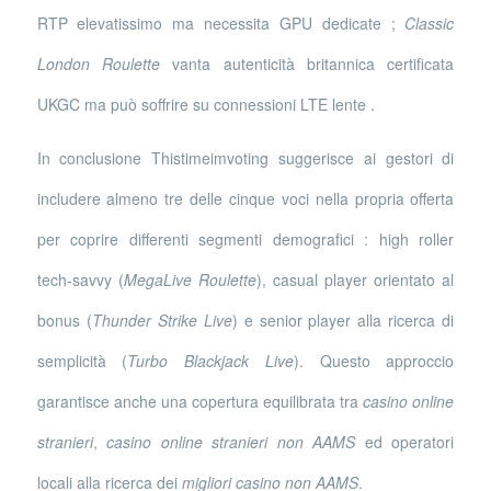
RTP elevatissimo ma necessita GPU dedicate ;
Classic
London Roulette
vanta autenticità britannica certificata
UKGC ma può soffrire su connessioni LTE lente .
In conclusione Thistimeimvoting suggerisce ai gestori di
includere almeno tre delle cinque voci nella propria offerta
per coprire differenti segmenti demografici : high roller
tech‑savvy (
MegaLive Roulette
), casual player orientato al
bonus (
Thunder Strike Live
) e senior player alla ricerca di
semplicità (
Turbo Blackjack Live
). Questo approccio
garantisce anche una copertura equilibrata tra
casino online
stranieri
,
casino online stranieri non AAMS
ed operatori
locali alla ricerca dei
migliori casino non AAMS
.