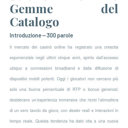
Gemme del
Catalogo
Introduzione — 300 parole
Il mercato dei casinò online ha registrato una crescita
esponenziale negli ultimi cinque anni, spinto dall’accesso
ubiquo a connessioni broadband e dalla diffusione di
dispositivi mobili potenti. Oggi i giocatori non cercano più
solo una buona percentuale di RTP o bonus generosi;
desiderano un’esperienza immersiva che ricrei l’atmosfera
di un vero tavolo da gioco, con dealer reali e interazioni in
tempo reale. Questa tendenza ha dato vita a una nuova