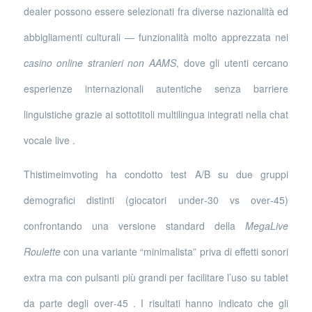
dealer possono essere selezionati fra diverse nazionalità ed
abbigliamenti culturali — funzionalità molto apprezzata nei
casino online stranieri non AAMS
, dove gli utenti cercano
esperienze internazionali autentiche senza barriere
linguistiche grazie ai sottotitoli multilingua integrati nella chat
vocale live .
Thistimeimvoting ha condotto test A/B su due gruppi
demografici distinti (giocatori under‑30 vs over‑45)
confrontando una versione standard della
MegaLive
Roulette
con una variante “minimalista” priva di effetti sonori
extra ma con pulsanti più grandi per facilitare l’uso su tablet
da parte degli over‑45 . I risultati hanno indicato che gli