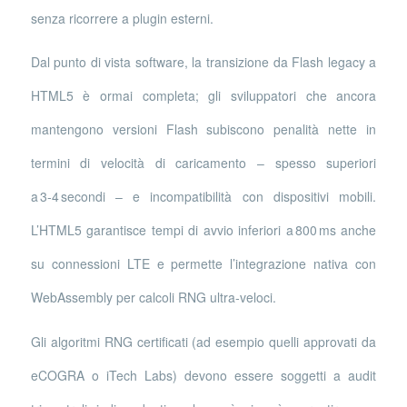
senza ricorrere a plugin esterni.
Dal punto di vista software, la transizione da Flash legacy a
HTML5 è ormai completa; gli sviluppatori che ancora
mantengono versioni Flash subiscono penalità nette in
termini di velocità di caricamento – spesso superiori
a 3‑4 secondi – e incompatibilità con dispositivi mobili.
L’HTML5 garantisce tempi di avvio inferiori a 800 ms anche
su connessioni LTE e permette l’integrazione nativa con
WebAssembly per calcoli RNG ultra‑veloci.
Gli algoritmi RNG certificati (ad esempio quelli approvati da
eCOGRA o iTech Labs) devono essere soggetti a audit