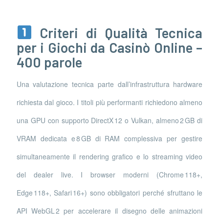
Criteri di Qualità Tecnica
per i Giochi da Casinò Online –
400 parole
Una valutazione tecnica parte dall’infrastruttura hardware
richiesta dal gioco. I titoli più performanti richiedono almeno
una GPU con supporto DirectX 12 o Vulkan, almeno 2 GB di
VRAM dedicata e 8 GB di RAM complessiva per gestire
simultaneamente il rendering grafico e lo streaming video
del dealer live. I browser moderni (Chrome 118+,
Edge 118+, Safari 16+) sono obbligatori perché sfruttano le
API WebGL 2 per accelerare il disegno delle animazioni