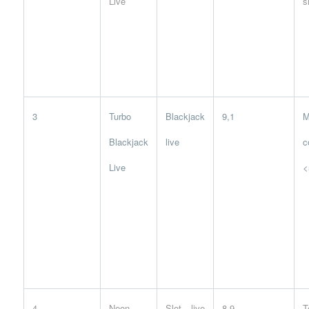
Live
s
3
Turbo
Blackjack
9,1
M
Blackjack
live
c
Live
<
4
Neon
Slot live
8,9