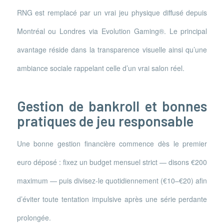
RNG est remplacé par un vrai jeu physique diffusé depuis
Montréal ou Londres via Evolution Gaming®. Le principal
avantage réside dans la transparence visuelle ainsi qu’une
ambiance sociale rappelant celle d’un vrai salon réel.
Gestion de bankroll et bonnes
pratiques de jeu responsable
Une bonne gestion financière commence dès le premier
euro déposé : fixez un budget mensuel strict — disons €200
maximum — puis divisez-le quotidiennement (€10–€20) afin
d’éviter toute tentation impulsive après une série perdante
prolongée.