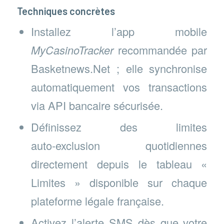
Techniques concrètes
Installez l’app mobile
MyCasinoTracker
recommandée par
Basketnews.Net ; elle synchronise
automatiquement vos transactions
via API bancaire sécurisée.
Définissez des limites
auto‑exclusion quotidiennes
directement depuis le tableau «
Limites » disponible sur chaque
plateforme légale française.
Activez l’alerte SMS dès que votre