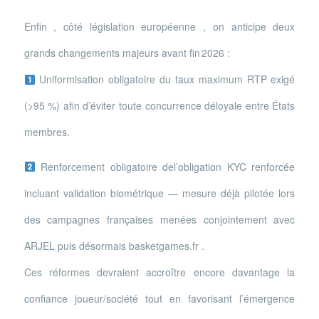
Enfin , côté législation européenne , on anticipe deux
grands changements majeurs avant fin 2026 :
Uniformisation obligatoire du taux maximum RTP exigé
(>95 %) afin d’éviter toute concurrence déloyale entre États
membres.
Renforcement obligatoire del’obligation KYC renforcée
incluant validation biométrique — mesure déjà pilotée lors
des campagnes françaises menées conjointement avec
ARJEL puis désormais basketgames.fr .
Ces réformes devraient accroître encore davantage la
confiance joueur/société tout en favorisant l’émergence