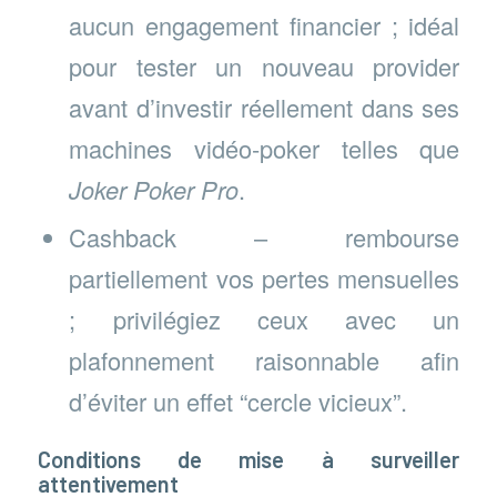
aucun engagement financier ; idéal
pour tester un nouveau provider
avant d’investir réellement dans ses
machines vidéo‑poker telles que
Joker Poker Pro
.
Cashback – rembourse
partiellement vos pertes mensuelles
; privilégiez ceux avec un
plafonnement raisonnable afin
d’éviter un effet “cercle vicieux”.
Conditions de mise à surveiller
attentivement