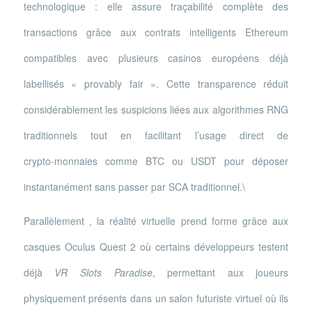
technologique : elle assure traçabilité complète des
transactions grâce aux contrats intelligents Ethereum
compatibles avec plusieurs casinos européens déjà
labellisés « provably fair ». Cette transparence réduit
considérablement les suspicions liées aux algorithmes RNG
traditionnels tout en facilitant l’usage direct de
crypto‑monnaies comme BTC ou USDT pour déposer
instantanément sans passer par SCA traditionnel.\
Parallèlement , la réalité virtuelle prend forme grâce aux
casques Oculus Quest 2 où certains développeurs testent
déjà
VR Slots Paradise
, permettant aux joueurs
physiquement présents dans un salon futuriste virtuel où ils