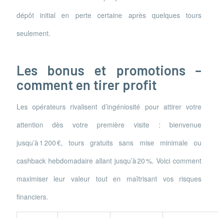
dépôt initial en perte certaine après quelques tours
seulement.
Les bonus et promotions –
comment en tirer profit
Les opérateurs rivalisent d’ingéniosité pour attirer votre
attention dès votre première visite : bienvenue
jusqu’à 1 200 €, tours gratuits sans mise minimale ou
cashback hebdomadaire allant jusqu’à 20 %. Voici comment
maximiser leur valeur tout en maîtrisant vos risques
financiers.