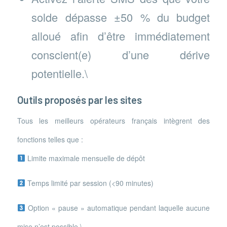
solde dépasse ±50 % du budget
alloué afin d’être immédiatement
conscient(e) d’une dérive
potentielle.\
Outils proposés par les sites
Tous les meilleurs opérateurs français intègrent des
fonctions telles que :
Limite maximale mensuelle de dépôt
Temps limité par session (<90 minutes)
Option « pause » automatique pendant laquelle aucune
mise n’est possible.\