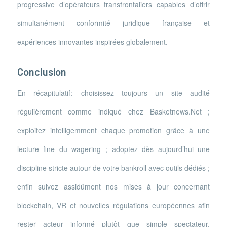
progressive d’opérateurs transfrontaliers capables d’offrir
simultanément conformité juridique française et
expériences innovantes inspirées globalement.
Conclusion
En récapitulatif : choisissez toujours un site audité
régulièrement comme indiqué chez Basketnews.Net ;
exploitez intelligemment chaque promotion grâce à une
lecture fine du wagering ; adoptez dès aujourd’hui une
discipline stricte autour de votre bankroll avec outils dédiés ;
enfin suivez assidûment nos mises à jour concernant
blockchain, VR et nouvelles régulations européennes afin
rester acteur informé plutôt que simple spectateur.​