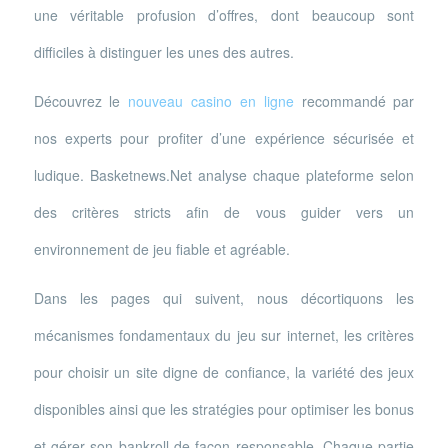
une véritable profusion d’offres, dont beaucoup sont
difficiles à distinguer les unes des autres.
Découvrez le
nouveau casino en ligne
recommandé par
nos experts pour profiter d’une expérience sécurisée et
ludique. Basketnews.Net analyse chaque plateforme selon
des critères stricts afin de vous guider vers un
environnement de jeu fiable et agréable.
Dans les pages qui suivent, nous décortiquons les
mécanismes fondamentaux du jeu sur internet, les critères
pour choisir un site digne de confiance, la variété des jeux
disponibles ainsi que les stratégies pour optimiser les bonus
et gérer son bankroll de façon responsable. Chaque partie