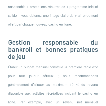
raisonnable + promotions récurrentes + programme fidélité
solide – vous obtenez une image claire du vrai rendement
offert par chaque nouveau casino en ligne.
Gestion responsable du
bankroll et bonnes pratiques
de jeu
Établir un budget mensuel constitue la première règle d’or
pour tout joueur sérieux ; nous recommandons
généralement d’allouer au maximum 10 % du revenu
disponible aux activités récréatives incluant le casino en
ligne. Par exemple, avec un revenu net mensuel