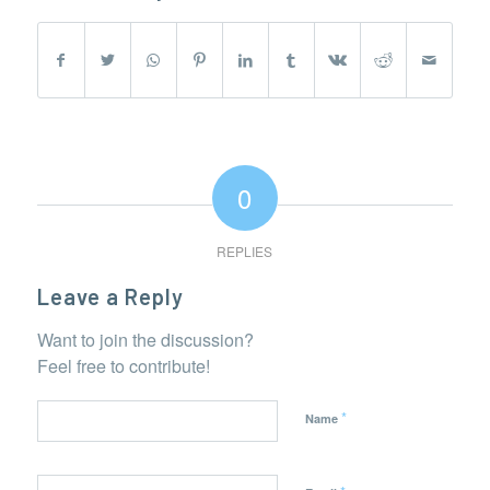
0
REPLIES
Leave a Reply
Want to join the discussion?
Feel free to contribute!
*
Name