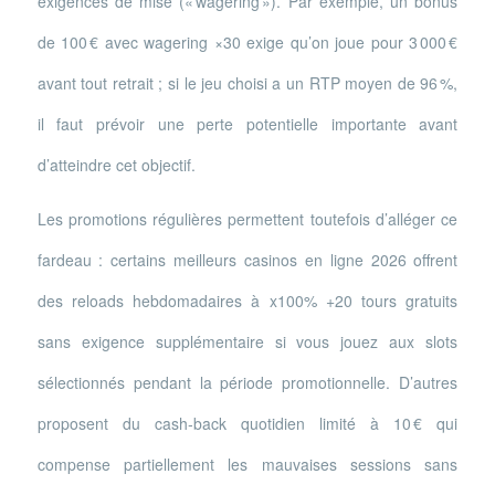
exigences de mise (« wagering »). Par exemple, un bonus
de 100 € avec wagering ×30 exige qu’on joue pour 3 000 €
avant tout retrait ; si le jeu choisi a un RTP moyen de 96 %,
il faut prévoir une perte potentielle importante avant
d’atteindre cet objectif.
Les promotions régulières permettent toutefois d’alléger ce
fardeau : certains meilleurs casinos en ligne 2026 offrent
des reloads hebdomadaires à x100% +20 tours gratuits
sans exigence supplémentaire si vous jouez aux slots
sélectionnés pendant la période promotionnelle. D’autres
proposent du cash‑back quotidien limité à 10 € qui
compense partiellement les mauvaises sessions sans