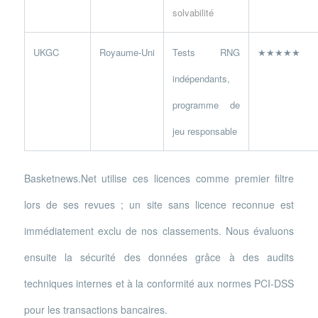
solvabilité
UKGC
Royaume‑Uni
Tests RNG
★★★★★
indépendants,
programme de
jeu responsable
Basketnews.Net utilise ces licences comme premier filtre
lors de ses revues ; un site sans licence reconnue est
immédiatement exclu de nos classements. Nous évaluons
ensuite la sécurité des données grâce à des audits
techniques internes et à la conformité aux normes PCI‑DSS
pour les transactions bancaires.