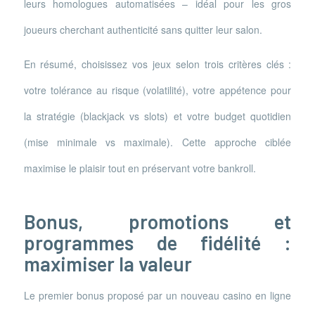
leurs homologues automatisées – idéal pour les gros
joueurs cherchant authenticité sans quitter leur salon.
En résumé, choisissez vos jeux selon trois critères clés :
votre tolérance au risque (volatilité), votre appétence pour
la stratégie (blackjack vs slots) et votre budget quotidien
(mise minimale vs maximale). Cette approche ciblée
maximise le plaisir tout en préservant votre bankroll.
Bonus, promotions et
programmes de fidélité :
maximiser la valeur
Le premier bonus proposé par un nouveau casino en ligne