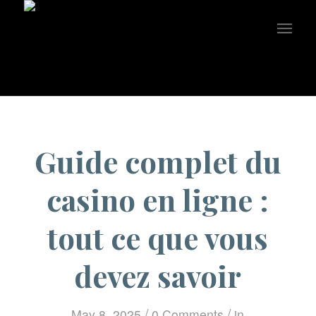
You are here:
Home
/
Uncategorized
/
Guide complet du casino en ligne : tout ce que vous devez savoir
Guide complet du
casino en ligne :
tout ce que vous
devez savoir
/
/
May 8, 2025
0 Comments
in