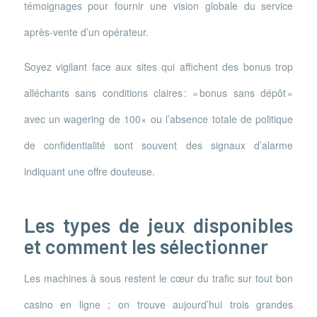
témoignages pour fournir une vision globale du service
après‑vente d’un opérateur.
Soyez vigilant face aux sites qui affichent des bonus trop
alléchants sans conditions claires : « bonus sans dépôt »
avec un wagering de 100× ou l’absence totale de politique
de confidentialité sont souvent des signaux d’alarme
indiquant une offre douteuse.
Les types de jeux disponibles
et comment les sélectionner
Les machines à sous restent le cœur du trafic sur tout bon
casino en ligne ; on trouve aujourd’hui trois grandes