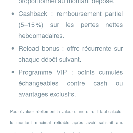
proportionnel au montant déposé.
Cashback : remboursement partiel
(5–15 %) sur les pertes nettes
hebdomadaires.
Reload bonus : offre récurrente sur
chaque dépôt suivant.
Programme VIP : points cumulés
échangeables contre cash ou
avantages exclusifs.
Pour évaluer réellement la valeur d’une offre, il faut calculer
le montant maximal retirable après avoir satisfait aux