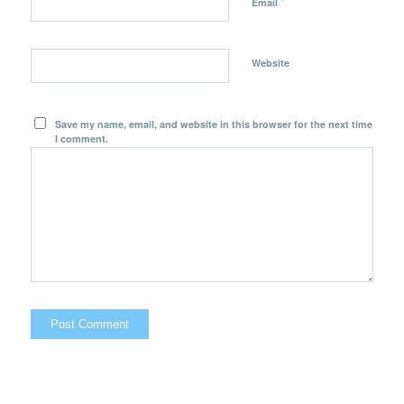
*
Email
Website
Save my name, email, and website in this browser for the next time
I comment.