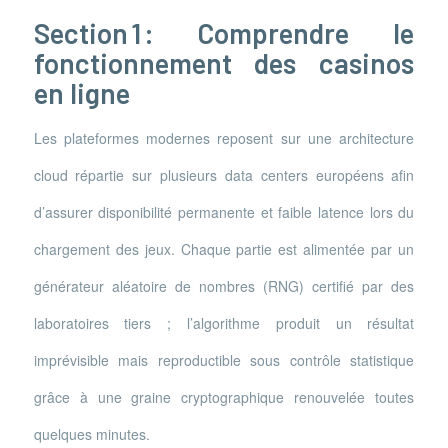
Section 1 : Comprendre le
fonctionnement des casinos
en ligne
Les plateformes modernes reposent sur une architecture
cloud répartie sur plusieurs data centers européens afin
d’assurer disponibilité permanente et faible latence lors du
chargement des jeux. Chaque partie est alimentée par un
générateur aléatoire de nombres (RNG) certifié par des
laboratoires tiers ; l’algorithme produit un résultat
imprévisible mais reproductible sous contrôle statistique
grâce à une graine cryptographique renouvelée toutes
quelques minutes.