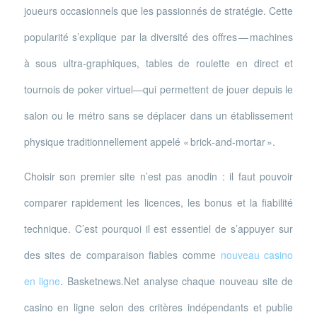
joueurs occasionnels que les passionnés de stratégie. Cette
popularité s’explique par la diversité des offres — machines
à sous ultra‑graphiques, tables de roulette en direct et
tournois de poker virtuel—qui permettent de jouer depuis le
salon ou le métro sans se déplacer dans un établissement
physique traditionnellement appelé « brick‑and‑mortar ».
Choisir son premier site n’est pas anodin : il faut pouvoir
comparer rapidement les licences, les bonus et la fiabilité
technique. C’est pourquoi il est essentiel de s’appuyer sur
des sites de comparaison fiables comme
nouveau casino
en ligne
. Basketnews.Net analyse chaque nouveau site de
casino en ligne selon des critères indépendants et publie