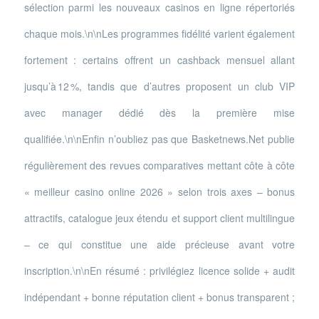
sélection parmi les nouveaux casinos en ligne répertoriés
chaque mois.\n\nLes programmes fidélité varient également
fortement : certains offrent un cashback mensuel allant
jusqu’à 12 %, tandis que d’autres proposent un club VIP
avec manager dédié dès la première mise
qualifiée.\n\nEnfin n’oubliez pas que Basketnews.Net publie
régulièrement des revues comparatives mettant côte à côte
« meilleur casino online 2026 » selon trois axes – bonus
attractifs, catalogue jeux étendu et support client multilingue
– ce qui constitue une aide précieuse avant votre
inscription.\n\nEn résumé : privilégiez licence solide + audit
indépendant + bonne réputation client + bonus transparent ;