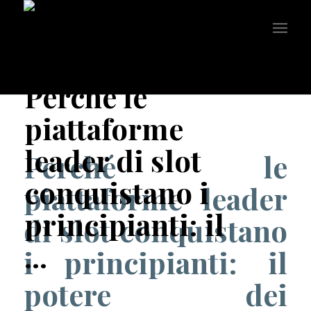
You are here:
Home
/
Uncategorized
/
Perché le
piattaforme
leader di slot
Perché le
conquistano i
piattaforme leader
principianti: il
di slot conquistano
...
i principianti: il
potere dei