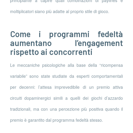
principiante a capire quali combinazioni di paylines e
moltiplicatori siano più adatte al proprio stile di gioco.
Come i programmi fedeltà
aumentano l’engagement
rispetto ai concorrenti
Le meccaniche psicologiche alla base della “ricompensa
variabile” sono state studiate da esperti comportamentali
per decenni: l’attesa imprevedibile di un premio attiva
circuiti dopaminergici simili a quelli dei giochi d’azzardo
tradizionali, ma con una percezione più positiva quando il
premio è garantito dal programma fedeltà stesso.