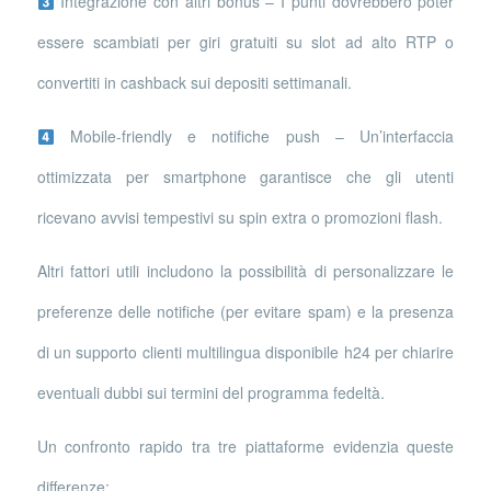
Integrazione con altri bonus – I punti dovrebbero poter
essere scambiati per giri gratuiti su slot ad alto RTP o
convertiti in cashback sui depositi settimanali.
Mobile‑friendly e notifiche push – Un’interfaccia
ottimizzata per smartphone garantisce che gli utenti
ricevano avvisi tempestivi su spin extra o promozioni flash.
Altri fattori utili includono la possibilità di personalizzare le
preferenze delle notifiche (per evitare spam) e la presenza
di un supporto clienti multilingua disponibile h24 per chiarire
eventuali dubbi sui termini del programma fedeltà.
Un confronto rapido tra tre piattaforme evidenzia queste
differenze: