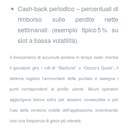
Cash‑back periodico – percentuali di
rimborso sulle perdite nette
settimanali (esempio tipico 5 % su
slot a bassa volatilità).
Il meccanismo di accumulo avviene in tempo reale: mentre
il giocatore gira i rulli di “Starburst” o “Gonzo’s Quest”, il
sistema registra l’ammontare della puntata e assegna i
punti corrispondenti al profilo utente. Alcuni operatori
aggiungono bonus extra per sessioni consecutive o per
l’uso della versione mobile dell’applicazione, incentivando
così una frequenza di gioco più elevata.