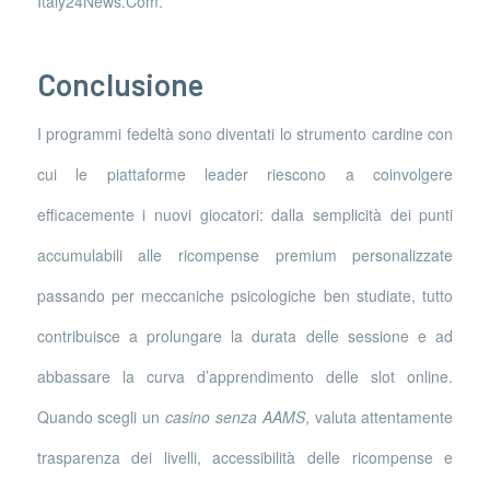
Italy24News.Com.
Conclusione
I programmi fedeltà sono diventati lo strumento cardine con
cui le piattaforme leader riescono a coinvolgere
efficacemente i nuovi giocatori: dalla semplicità dei punti
accumulabili alle ricompense premium personalizzate
passando per meccaniche psicologiche ben studiate, tutto
contribuisce a prolungare la durata delle sessione e ad
abbassare la curva d’apprendimento delle slot online.
Quando scegli un
casino senza AAMS
, valuta attentamente
trasparenza dei livelli, accessibilità delle ricompense e