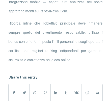
integrazione mobile — aspetti tutti analizzati nei nostri
approfondimenti su Italy24News.Com.
Ricorda infine che l’obiettivo principale deve rimanere
sempre quello del divertimento responsabile: utilizza i
bonus con criterio, imposta limiti personali e scegli operatori
certificati dai migliori ranking indipendenti per garantire
sicurezza e correttezza nel gioco online.
Share this entry