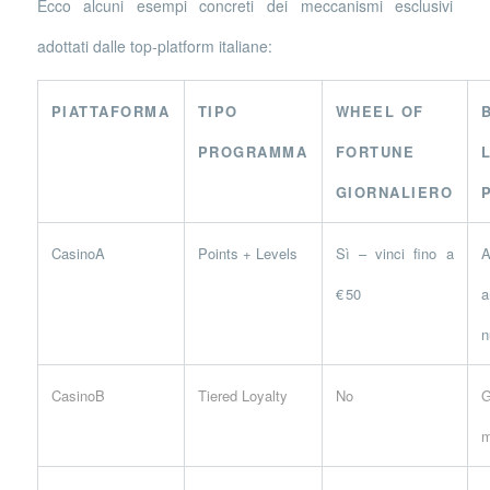
Ecco alcuni esempi concreti dei meccanismi esclusivi
adottati dalle top‑platform italiane:
PIATTAFORMA
TIPO
WHEEL OF
PROGRAMMA
FORTUNE
GIORNALIERO
CasinoA
Points + Levels
Sì – vinci fino a
A
€ 50
a
n
CasinoB
Tiered Loyalty
No
G
m