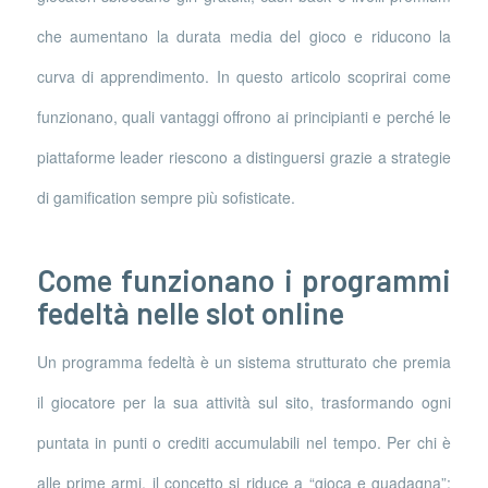
che aumentano la durata media del gioco e riducono la
curva di apprendimento. In questo articolo scoprirai come
funzionano, quali vantaggi offrono ai principianti e perché le
piattaforme leader riescono a distinguersi grazie a strategie
di gamification sempre più sofisticate.
Come funzionano i programmi
fedeltà nelle slot online
Un programma fedeltà è un sistema strutturato che premia
il giocatore per la sua attività sul sito, trasformando ogni
puntata in punti o crediti accumulabili nel tempo. Per chi è
alle prime armi, il concetto si riduce a “gioca e guadagna”: