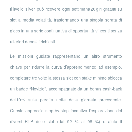
il livello silver può ricevere ogni settimana 20 giri gratuiti su
slot a media volatilità, trasformando una singola serata di
gioco in una serie continuativa di opportunità vincenti senza
ulteriori depositi richiesti.
Le missioni guidate rappresentano un altro strumento
chiave per ridurre la curva d’apprendimento: ad esempio,
completare tre volte la stessa slot con stake minimo sblocca
un badge “Novizio”, accompagnato da un bonus cash‑back
del 10 % sulla perdita netta della giornata precedente.
Questo approccio step‑by‑step incentiva l’esplorazione dei
diversi RTP delle slot (dal 92 % al 98 %) e aiuta il