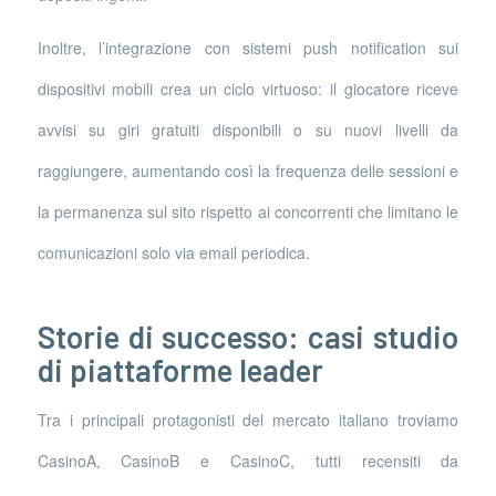
Inoltre, l’integrazione con sistemi push notification sui
dispositivi mobili crea un ciclo virtuoso: il giocatore riceve
avvisi su giri gratuiti disponibili o su nuovi livelli da
raggiungere, aumentando così la frequenza delle sessioni e
la permanenza sul sito rispetto ai concorrenti che limitano le
comunicazioni solo via email periodica.
Storie di successo: casi studio
di piattaforme leader
Tra i principali protagonisti del mercato italiano troviamo
CasinoA, CasinoB e CasinoC, tutti recensiti da