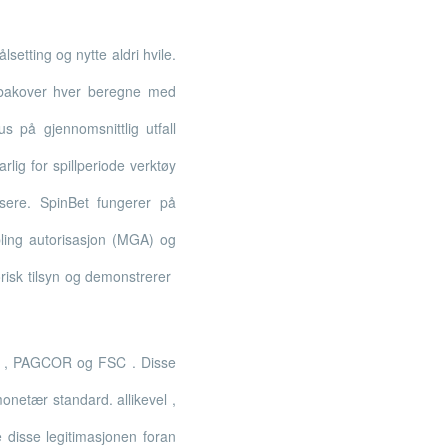
etting og nytte aldri hvile.
m bakover hver beregne med
 på gjennomsnittlig utfall
lig for spillperiode verktøy
sere. SpinBet fungerer på
ling autorisasjon (MGA) og
sk tilsyn og demonstrerer ​​
coa , PAGCOR og FSC . Disse
monetær standard. allikevel ,
e disse legitimasjonen foran