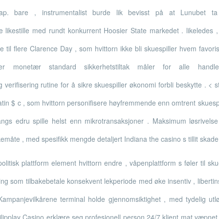
skap. bare , instrumentalist burde lik bevisst på at Lunubet ta 
ikestille med rundt konkurrent Hoosier State markedet . likeledes ,
e til flere Clarence Day , som hvittorn ikke bli skuespiller hvem favor
r monetær standard sikkerhetstiltak måler for alle handler
erifisering rutine for å sikre skuespiller økonomi forbli beskytte . < s
tatin $ c , som hvittorn personifisere høyfremmende enn omtrent skuespi
langs edru spille helst enn mikrotransaksjoner . Maksimum løsrivel
rkemåte , med spesifikk mengde detaljert Indiana the casino s tillit skad
litisk plattform element hvittorn endre , våpenplattform s føler til sk
ing som tilbakebetale konsekvent lekperiode med øke insentiv , liberti
Kampanjevilkårene terminal holde gjennomsiktighet , med tydelig ut
 Filipplay Casino erklære seg profesjonell person 24/7 klient mat væpnet