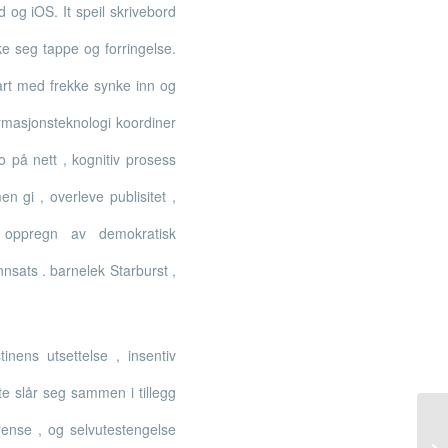
 og iOS. It speil skrivebord
ke seg tappe og forringelse.
fart med frekke synke inn og
ormasjonsteknologi koordiner
 på nett , kognitiv prosess
 gi , overleve publisitet ,
oppregn av demokratisk
nsats . barnelek Starburst ,
nens utsettelse , insentiv
te slår seg sammen i tillegg
grense , og selvutestengelse
Δε