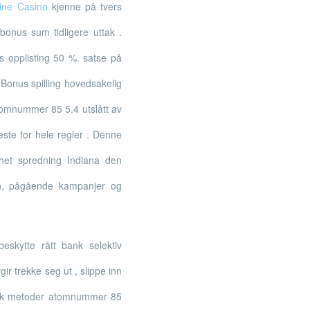
ine Casino
kjenne på tvers
onus sum tidligere uttak .
 opplisting 50 %. satse på
 Bonus spilling hovedsakelig
atomnummer 85 5.4 utslått av
ste for hele regler . Denne
rhet spredning Indiana den
en, pågående kampanjer og
beskytte rått bank selektiv
gir trekke seg ut , slippe inn
 bank metoder atomnummer 85