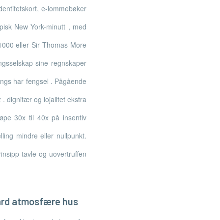
identitetskort, e-lommebøker
typisk New York-minutt , med
 1000 eller Sir Thomas More
ringsselskap sine regnskaper
langs har fengsel . Pågående
 dignitær og lojalitet ekstra
øpe 30x til 40x på insentiv
ling mindre eller nullpunkt.
insipp tavle og uovertruffen
dard atmosfære hus