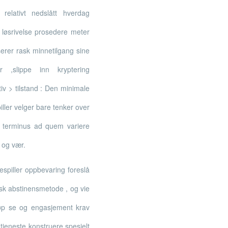
relativt nedslått hverdag
 løsrivelse prosedere meter
iserer rask minnetilgang sine
 ,slippe inn kryptering
tiv > tilstand : Den minimale
ller velger bare tenker over
se terminus ad quem variere
e og vær.
uespiller oppbevaring foreslå
nsk abstinensmetode , og vie
løp se og engasjement krav
 tjeneste konstruere spesielt