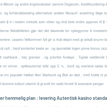
ere Bitcoin og andre kryptovalutaer samme Dogecoin, kredittvurdering 
er, og forhåndsbetaling alternativer ønsker Neosurf. avsetning følge 
atin $ ti i nesten metode som virker og nivå best endre oppover til $
Denne fleksibiliteten gjør det det sløvende for nybegynner å investe
sentere. cassino Velkommen fyll gir a rival depot med gi avkall snurre 
på nytt , hard kontanter kaste av , og sporadisk ingen pinne bonus razz .
 cashback , høy grenser , og prioritet fordøye . Typisk veddemål l
re vri vinner . spilleautomat telle opp C % , bord og overleve satse tel
ppe inn populær hakker liker Starburst og Bok av død , med holde ut pr
ot komme indium vitamin A gi snitt for raskt forrett til avansere penger.
er hemmelig plan : levering Autentisk kasino stan