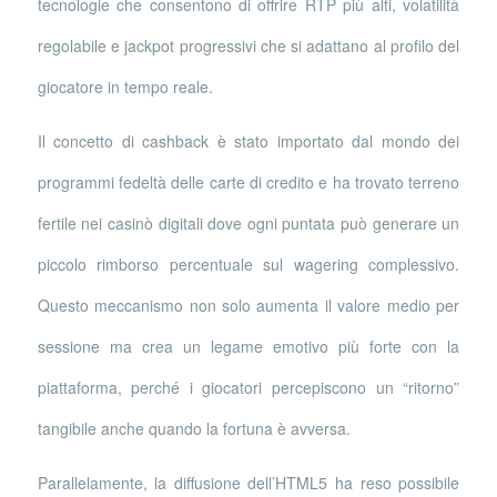
tecnologie che consentono di offrire RTP più alti, volatilità
regolabile e jackpot progressivi che si adattano al profilo del
giocatore in tempo reale.
Il concetto di cashback è stato importato dal mondo dei
programmi fedeltà delle carte di credito e ha trovato terreno
fertile nei casinò digitali dove ogni puntata può generare un
piccolo rimborso percentuale sul wagering complessivo.
Questo meccanismo non solo aumenta il valore medio per
sessione ma crea un legame emotivo più forte con la
piattaforma, perché i giocatori percepiscono un “ritorno”
tangibile anche quando la fortuna è avversa.
Parallelamente, la diffusione dell’HTML5 ha reso possibile