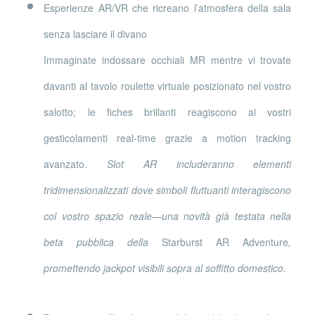
Esperienze AR/VR che ricreano l’atmosfera della sala
senza lasciare il divano
Immaginate indossare occhiali MR mentre vi trovate
davanti al tavolo roulette virtuale posizionato nel vostro
salotto; le fiches brillanti reagiscono ai vostri
gesticolamenti real-time grazie a motion tracking
avanzato.
Slot AR includeranno elementi
tridimensionalizzati dove simboli fluttuanti interagiscono
col vostro spazio reale—una novità già testata nella
beta pubblica della
Starburst AR Adventure
,
promettendo jackpot visibili sopra al soffitto domestico.