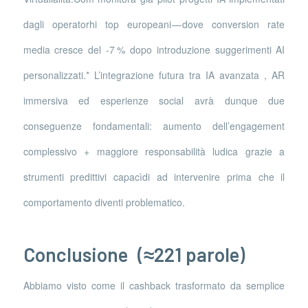
dagli operator​hi top europe​ani — dove conversion rate
media cresce del ‑7 % dopo introduzione suggerimenti AI
personalizzati.* L’integrazione futura tra IA avanzata , AR
immersiva ed esperienze social avrà dunque due
conseguenze fondamentali: aumento dell’engagement
complessivo + maggiore responsabilità ludica grazie a
strumenti predittivi capac​ì​di ad intervenire prima che il
comportamento diventi problematico.
Conclusione (≈221 parole)
Abbiamo visto come il cashback trasformato da semplice