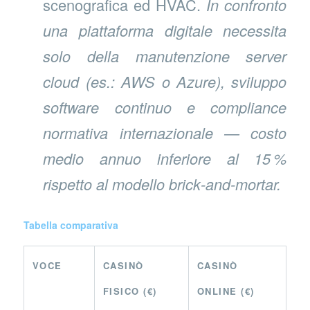
scenografica ed HVAC.
In confronto
una piattaforma digitale necessita
solo della manutenzione server
cloud (es.: AWS o Azure), sviluppo
software continuo e compliance
normativa internazionale — costo
medio annuo inferiore al 15 %
rispetto al modello brick‑and‑mortar.
Tabella comparativa
VOCE
CASINÒ
CASINÒ
FISICO (€)
ONLINE (€)