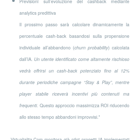
Previsioni sull’evoluzione del cashback mediante
analytics predittiva
Il prossimo passo sarà calcolare dinamicamente la
percentuale cash-back basandosi sulla propensione
individuale all’abbandono (
churn probability
) calcolata
dall’IA.
Un utente identificato come altamente rischioso
vedrà offrirsi un cash-back potenziato fino al 12%
durante periodiche campagne “Stay & Play”, mentre
player stabile riceverà incentivi più contenuti ma
frequenti.
Questo approccio massimizza ROI riducendo
allo stesso tempo abbandoni improvvisi.*
Virtualialita.Com monitora già pilot progetti IA implementati