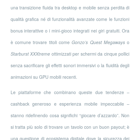
una transizione fluida tra desktop e mobile senza perdita di
qualità grafica né di funzionalità avanzate come le funzioni
bonus interattive o i mini‑gioco integrati nei giri gratuiti. Ora
è comune trovare titoli come
Gonzo’s Quest Megaways
o
Starburst XXXtreme
ottimizzati per schermi da cinque pollici
senza sacrificare gli effetti sonori immersivi o la fluidità degli
animazioni su GPU mobili recenti.
Le piattaforme che combinano queste due tendenze –
cashback generoso e esperienza mobile impeccabile –
stanno ridefinendo cosa significhi “giocare d’azzardo”. Non
si tratta più solo di trovare un tavolo con un buon payout; è
una questione di ecosistema digitale dove la sicurezza dei