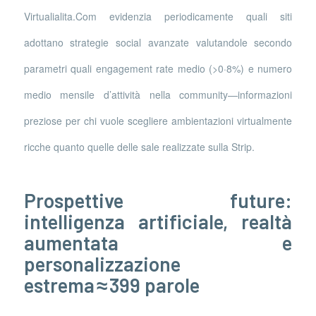
Virtualialita.Com evidenzia periodicamente quali siti
adottano strategie social avanzate valutandole secondo
parametri quali engagement rate medio (>0·8%) e numero
medio mensile d’attività nella community—informazioni
preziose per chi vuole scegliere ambientazioni virtualmente
ricche quanto quelle delle sale realizzate sulla Strip.
Prospettive future:
intelligenza artificiale, realtà
aumentata e
personalizzazione
estrema ≈ 399 parole