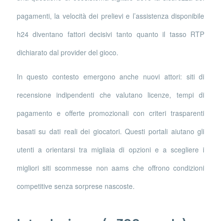
pagamenti, la velocità dei prelievi e l’assistenza disponibile
h24 diventano fattori decisivi tanto quanto il tasso RTP
dichiarato dal provider del gioco.
In questo contesto emergono anche nuovi attori: siti di
recensione indipendenti che valutano licenze, tempi di
pagamento e offerte promozionali con criteri trasparenti
basati su dati reali dei giocatori. Questi portali aiutano gli
utenti a orientarsi tra migliaia di opzioni e a scegliere i
migliori siti scommesse non aams che offrono condizioni
competitive senza sorprese nascoste.