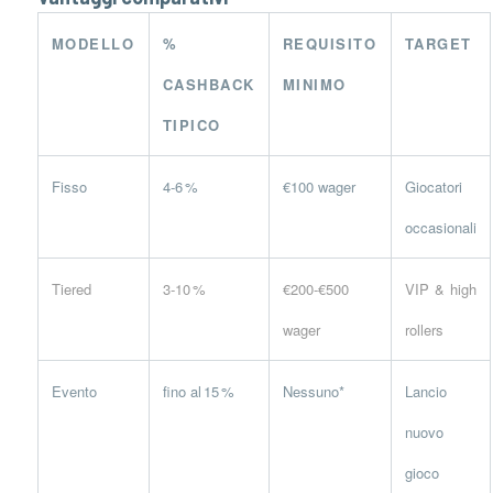
MODELLO
%
REQUISITO
TARGET
CASHBACK
MINIMO
TIPICO
Fisso
4‑6 %
€100 wager
Giocatori
occasionali
Tiered
3‑10 %
€200‑€500
VIP & high
wager
rollers
Evento
fino al 15 %
Nessuno*
Lancio
nuovo
gioco