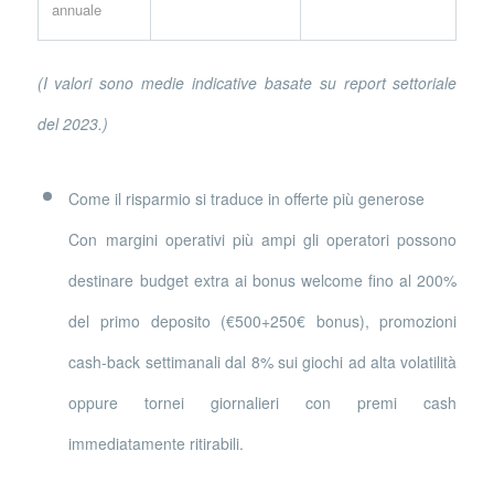
annuale
(I valori sono medie indicative basate su report settoriale
del 2023.)
Come il risparmio si traduce in offerte più generose
Con margini operativi più ampi gli operatori possono
destinare budget extra ai bonus welcome fino al 200%
del primo deposito (€500+250€ bonus), promozioni
cash‑back settimanali dal 8% sui giochi ad alta volatilità
oppure tornei giornalieri con premi cash
immediatamente ritirabili.