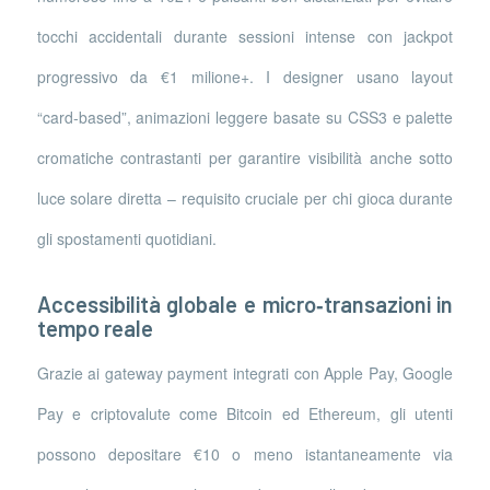
tocchi accidentali durante sessioni intense con jackpot
progressivo da €1 milione+. I designer usano layout
“card‑based”, animazioni leggere basate su CSS3 e palette
cromatiche contrastanti per garantire visibilità anche sotto
luce solare diretta – requisito cruciale per chi gioca durante
gli spostamenti quotidiani.
Accessibilità globale e micro‑transazioni in
tempo reale
Grazie ai gateway payment integrati con Apple Pay, Google
Pay e criptovalute come Bitcoin ed Ethereum, gli utenti
possono depositare €10 o meno istantaneamente via