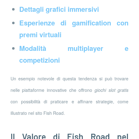
Dettagli grafici immersivi
Esperienze di gamification con
premi virtuali
Modalità multiplayer e
competizioni
Un esempio notevole di questa tendenza si può trovare
nelle piattaforme innovative che offrono
giochi slot gratis
con possibilità di praticare e affinare strategie, come
illustrato nel sito Fish Road.
Il Valore di Fish Road nel