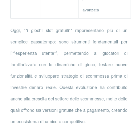
avanzata
Oggi, **i giochi slot gratuiti** rappresentano più di un
semplice passatempo: sono strumenti fondamentali per
l’**esperienza utente**, permettendo ai giocatori di
familiarizzare con le dinamiche di gioco, testare nuove
funzionalità e sviluppare strategie di scommessa prima di
investire denaro reale. Questa evoluzione ha contribuito
anche alla crescita del settore delle scommesse, molte delle
quali offrono sia versioni gratuite che a pagamento, creando
un ecosistema dinamico e competitivo.