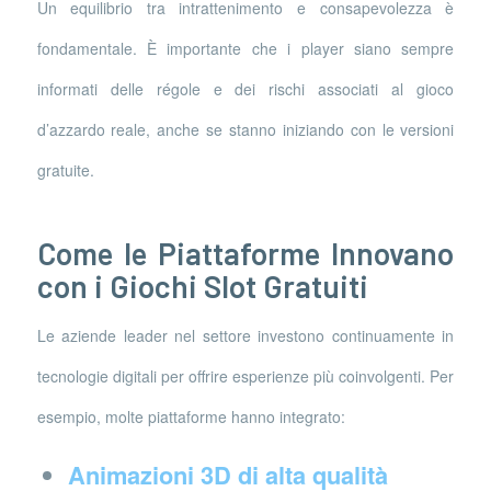
Un equilibrio tra intrattenimento e consapevolezza è
fondamentale. È importante che i player siano sempre
informati delle régole e dei rischi associati al gioco
d’azzardo reale, anche se stanno iniziando con le versioni
gratuite.
Come le Piattaforme Innovano
con i Giochi Slot Gratuiti
Le aziende leader nel settore investono continuamente in
tecnologie digitali per offrire esperienze più coinvolgenti. Per
esempio, molte piattaforme hanno integrato:
Animazioni 3D di alta qualità