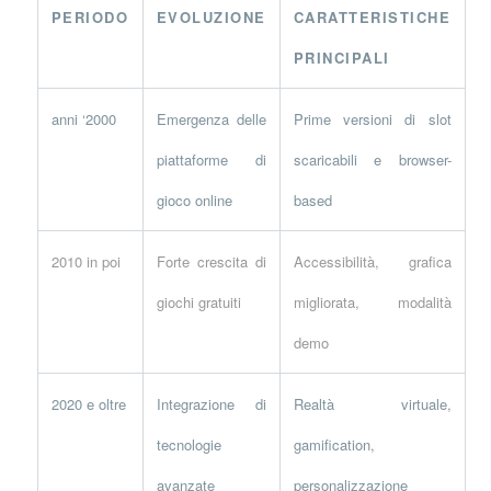
PERIODO
EVOLUZIONE
CARATTERISTICHE
PRINCIPALI
anni ‘2000
Emergenza delle
Prime versioni di slot
piattaforme di
scaricabili e browser-
gioco online
based
2010 in poi
Forte crescita di
Accessibilità, grafica
giochi gratuiti
migliorata, modalità
demo
2020 e oltre
Integrazione di
Realtà virtuale,
tecnologie
gamification,
avanzate
personalizzazione