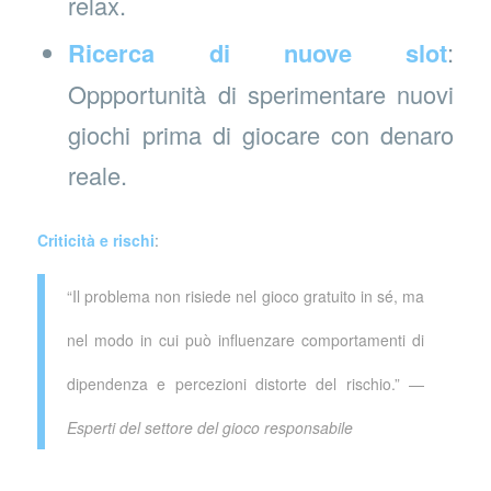
relax.
Ricerca di nuove slot
:
Oppportunità di sperimentare nuovi
giochi prima di giocare con denaro
reale.
Criticità e rischi
:
“Il problema non risiede nel gioco gratuito in sé, ma
nel modo in cui può influenzare comportamenti di
dipendenza e percezioni distorte del rischio.” —
Esperti del settore del gioco responsabile