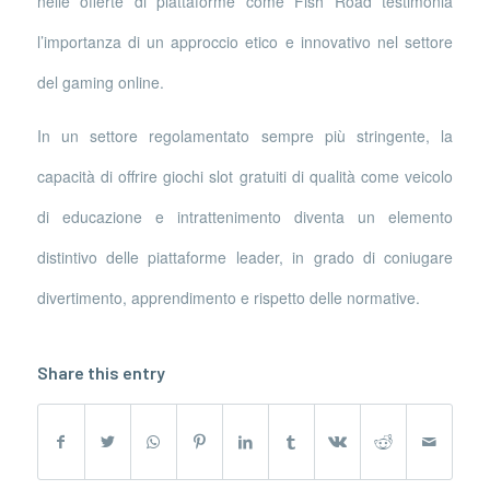
nelle offerte di piattaforme come Fish Road testimonia
l’importanza di un approccio etico e innovativo nel settore
del gaming online.
In un settore regolamentato sempre più stringente, la
capacità di offrire giochi slot gratuiti di qualità come veicolo
di educazione e intrattenimento diventa un elemento
distintivo delle piattaforme leader, in grado di coniugare
divertimento, apprendimento e rispetto delle normative.
Share this entry