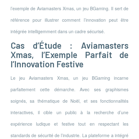
l’exemple de Aviamasters Xmas, un jeu BGaming. Il sert de
référence pour illustrer comment l’innovation peut être
intégrée intelligemment dans un cadre sécurisé.
Cas d’Étude : Aviamasters
Xmas, l’Exemple Parfait de
l’Innovation Festive
Le jeu Aviamasters Xmas, un jeu BGaming incarne
parfaitement cette démarche. Avec ses graphismes
soignés, sa thématique de Noël, et ses fonctionnalités
interactives, il cible un public à la recherche d’une
expérience ludique et festive tout en respectant les
standards de sécurité de l’industrie. La plateforme a intégré