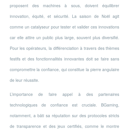
proposent des machines à sous, doivent équilibrer
innovation, équité, et sécurité. La saison de Noël agit
comme un catalyseur pour tester et valider ces innovations
car elle attire un public plus large, souvent plus diversifié.
Pour les opérateurs, la différenciation à travers des thèmes
festifs et des fonctionnalités innovantes doit se faire sans
compromettre la confiance, qui constitue la pierre angulaire
de leur réussite.
L’importance de faire appel à des partenaires
technologiques de confiance est cruciale. BGaming,
notamment, a bâti sa réputation sur des protocoles stricts
de transparence et des jeux certifiés, comme le montre