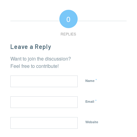
0
REPLIES
Leave a Reply
Want to join the discussion?
Feel free to contribute!
*
Name
*
Email
Website