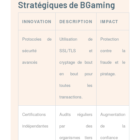
Stratégiques de BGaming
INNOVATION
DESCRIPTION
IMPACT
Protocoles de
Utilisation de
Protection
sécurité
SSL/TLS et
contre la
avancés
cryptage de bout
fraude et le
en bout pour
piratage.
toutes les
transactions.
Certifications
Audits réguliers
Augmentation
indépendantes
par des
de la
organismes tiers
confiance