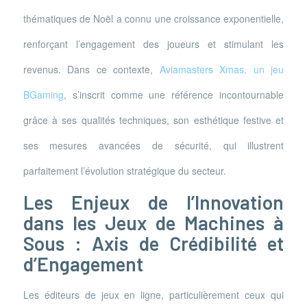
thématiques de Noël a connu une croissance exponentielle,
renforçant l’engagement des joueurs et stimulant les
revenus. Dans ce contexte,
Aviamasters Xmas, un jeu
BGaming
, s’inscrit comme une référence incontournable
grâce à ses qualités techniques, son esthétique festive et
ses mesures avancées de sécurité, qui illustrent
parfaitement l’évolution stratégique du secteur.
Les Enjeux de l’Innovation
dans les Jeux de Machines à
Sous : Axis de Crédibilité et
d’Engagement
Les éditeurs de jeux en ligne, particulièrement ceux qui