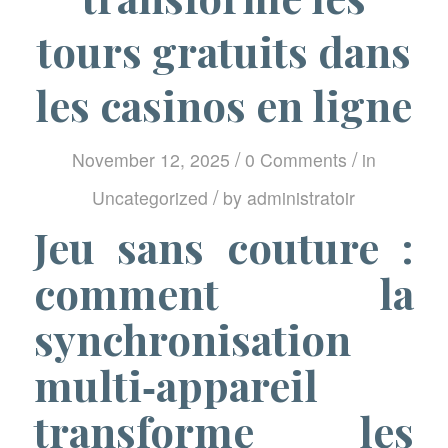
tours gratuits dans
les casinos en ligne
/
/
November 12, 2025
0 Comments
in
/
Uncategorized
by
administratoir
Jeu sans couture :
comment la
synchronisation
multi‑appareil
transforme les