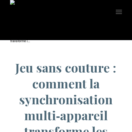
You are here:
Home
/
Uncategorized
/
Jeu sans couture : comment la synchronisation multi‑appareil
transforme l...
Jeu sans couture :
comment la
synchronisation
multi‑appareil
transforme les