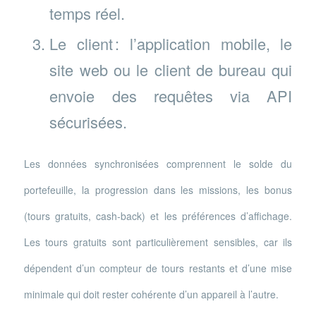
temps réel.
Le client : l’application mobile, le
site web ou le client de bureau qui
envoie des requêtes via API
sécurisées.
Les données synchronisées comprennent le solde du
portefeuille, la progression dans les missions, les bonus
(tours gratuits, cash‑back) et les préférences d’affichage.
Les tours gratuits sont particulièrement sensibles, car ils
dépendent d’un compteur de tours restants et d’une mise
minimale qui doit rester cohérente d’un appareil à l’autre.