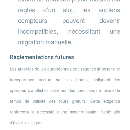
règles d’un slot, les anciens
compteurs peuvent devenir
incompatibles, nécessitant une
migration manuelle.
Réglementations futures
Les autorités de jeu européennes envisagent d’imposer une
transparence accrue sur les bonus, obligeant les
opérateurs à afficher clairement les conditions de mise et le
temps de validité des tours gratuits. Cette exigence
renforcera la nécessité d’une synchronisation fiable afin
d’éviter les litiges.