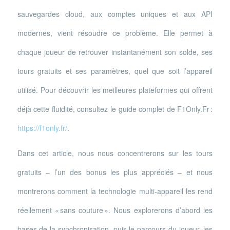
sauvegardes cloud, aux comptes uniques et aux API
modernes, vient résoudre ce problème. Elle permet à
chaque joueur de retrouver instantanément son solde, ses
tours gratuits et ses paramètres, quel que soit l’appareil
utilisé. Pour découvrir les meilleures plateformes qui offrent
déjà cette fluidité, consultez le guide complet de F1Only.Fr :
https://f1only.fr/
.
Dans cet article, nous nous concentrerons sur les tours
gratuits – l’un des bonus les plus appréciés – et nous
montrerons comment la technologie multi‑appareil les rend
réellement « sans couture ». Nous explorerons d’abord les
bases de la synchronisation, puis le parcours du joueur, les