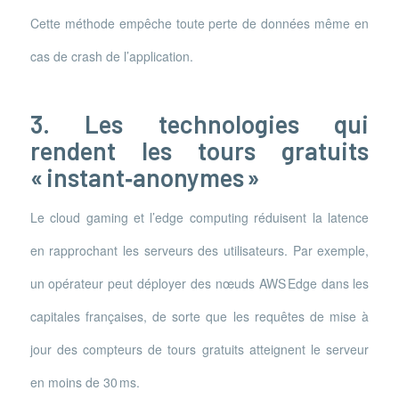
Cette méthode empêche toute perte de données même en
cas de crash de l’application.
3. Les technologies qui
rendent les tours gratuits
« instant‑anonymes »
Le cloud gaming et l’edge computing réduisent la latence
en rapprochant les serveurs des utilisateurs. Par exemple,
un opérateur peut déployer des nœuds AWS Edge dans les
capitales françaises, de sorte que les requêtes de mise à
jour des compteurs de tours gratuits atteignent le serveur
en moins de 30 ms.