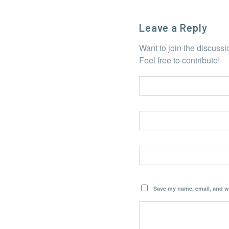
Leave a Reply
Want to join the discuss
Feel free to contribute!
Save my name, email, and we