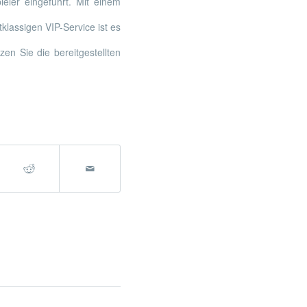
eler eingeführt. Mit einem
lassigen VIP-Service ist es
zen Sie die bereitgestellten