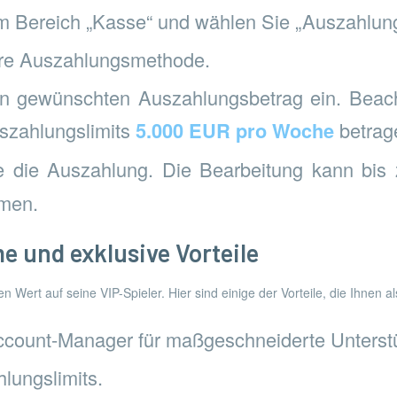
 Bereich „Kasse“ und wählen Sie „Auszahlung
hre Auszahlungsmethode.
n gewünschten Auszahlungsbetrag ein. Beach
zahlungslimits
5.000 EUR pro Woche
betrag
e die Auszahlung. Die Bearbeitung kann bis 
men.
 und exklusive Vorteile
 Wert auf seine VIP-Spieler. Hier sind einige der Vorteile, die Ihnen a
ccount-Manager für maßgeschneiderte Unterst
lungslimits.