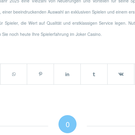
ahr 2025 eine Vielzahl von Neuerungen und Vorteilen für seine Spi
 einer beeindruckenden Auswahl an exklusiven Spielen und einem erstk
 Spieler, die Wert auf Qualität und erstklassigen Service legen. Nut
 Sie noch heute Ihre Spielerfahrung im Joker Casino.
0