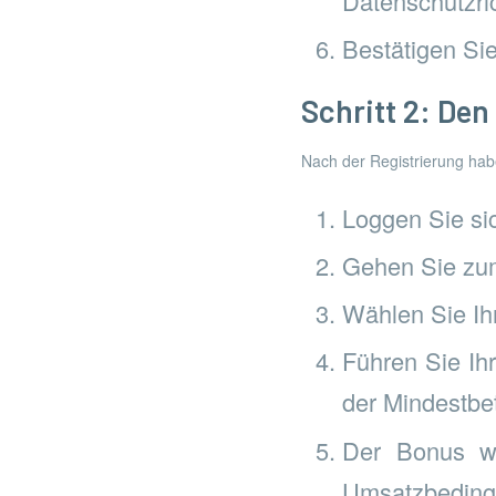
Datenschutzric
Bestätigen Si
Schritt 2: De
Nach der Registrierung hab
Loggen Sie sic
Gehen Sie zum
Wählen Sie Ih
Führen Sie Ihr
der Mindestbe
Der Bonus wi
Umsatzbeding