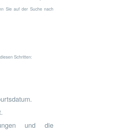
Wenn Sie auf der Suche nach
diesen Schritten:
burtsdatum.
.
gungen und die