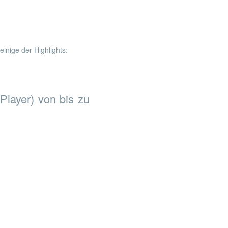
einige der Highlights:
Player) von bis zu