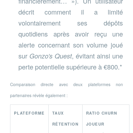
financièrement… »). Un utilisateur
décrit comment il a limité
volontairement ses dépôts
quotidiens après avoir reçu une
alerte concernant son volume joué
sur
Gonzo’s Quest
, évitant ainsi une
perte potentielle supérieure à €800.*
Comparaison directe avec deux plateformes non
partenaires révèle également :
PLATEFORME
TAUX
RATIO CHURN
RÉTENTION
JOUEUR