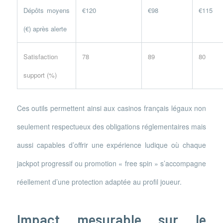
Dépôts moyens
€120
€98
€115
(€) après alerte
Satisfaction
78
89
80
support (%)
Ces outils permettent ainsi aux casinos français légaux non
seulement respectueux des obligations réglementaires mais
aussi capables d’offrir une expérience ludique où chaque
jackpot progressif ou promotion « free spin » s’accompagne
réellement d’une protection adaptée au profil joueur.
Impact mesurable sur le