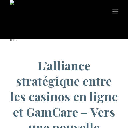
You are here:
Home
/
Uncategorized
/
L’alliance stratégique entre les casinos en ligne et GamCare – Vers
une ...
L’alliance
stratégique entre
les casinos en ligne
et GamCare – Vers
une nouvelle