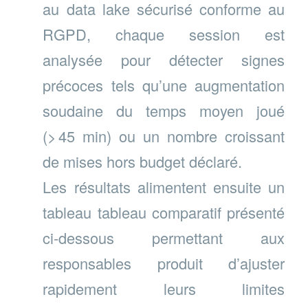
au data lake sécurisé conforme au
RGPD, chaque session est
analysée pour détecter signes
précoces tels qu’une augmentation
soudaine du temps moyen joué
(> 45 min) ou un nombre croissant
de mises hors budget déclaré.
Les résultats alimentent ensuite un
tableau tableau comparatif présenté
ci‑dessous permettant aux
responsables produit d’ajuster
rapidement leurs limites