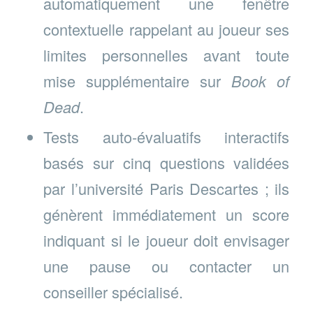
automatiquement une fenêtre
contextuelle rappelant au joueur ses
limites personnelles avant toute
mise supplémentaire sur
Book of
Dead
.
Tests auto‑évaluatifs interactifs
basés sur cinq questions validées
par l’université Paris Descartes ; ils
génèrent immédiatement un score
indiquant si le joueur doit envisager
une pause ou contacter un
conseiller spécialisé.