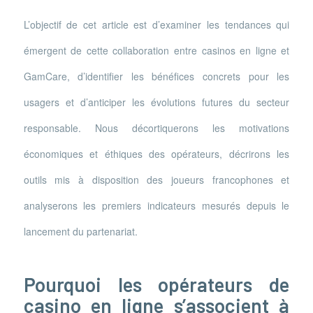
L’objectif de cet article est d’examiner les tendances qui
émergent de cette collaboration entre casinos en ligne et
GamCare, d’identifier les bénéfices concrets pour les
usagers et d’anticiper les évolutions futures du secteur
responsable. Nous décortiquerons les motivations
économiques et éthiques des opérateurs, décrirons les
outils mis à disposition des joueurs francophones et
analyserons les premiers indicateurs mesurés depuis le
lancement du partenariat.
Pourquoi les opérateurs de
casino en ligne s’associent à