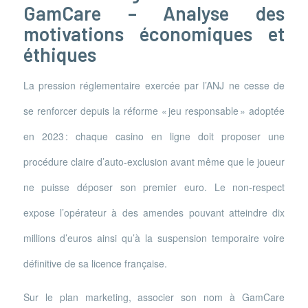
GamCare – Analyse des
motivations économiques et
éthiques
La pression réglementaire exercée par l’ANJ ne cesse de
se renforcer depuis la réforme « jeu responsable » adoptée
en 2023 : chaque casino en ligne doit proposer une
procédure claire d’auto‑exclusion avant même que le joueur
ne puisse déposer son premier euro. Le non‑respect
expose l’opérateur à des amendes pouvant atteindre dix
millions d’euros ainsi qu’à la suspension temporaire voire
définitive de sa licence française.
Sur le plan marketing, associer son nom à GamCare