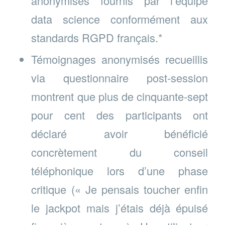
anonymisés fournis par l’équipe
data science conformément aux
standards RGPD français.*
Témoignages anonymisés recueillis
via questionnaire post‑session
montrent que plus de cinquante‑sept
pour cent des participants ont
déclaré avoir bénéficié
concrètement du conseil
téléphonique lors d’une phase
critique (« Je pensais toucher enfin
le jackpot mais j’étais déjà épuisé