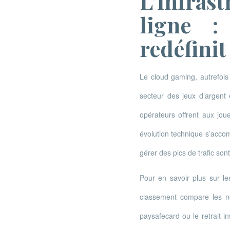
L’infras
ligne 
redéfinit
Le cloud gaming, autrefoi
secteur des jeux d’argent 
opérateurs offrent aux joue
évolution technique s’accomp
gérer des pics de trafic son
Pour en savoir plus sur le
classement compare les n
paysafecard ou le retrait i