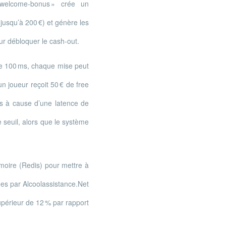
welcome‑bonus » crée un
jusqu’à 200 €) et génère les
ur débloquer le cash‑out.
sse 100 ms, chaque mise peut
un joueur reçoit 50 € de free
is à cause d’une latence de
e seuil, alors que le système
moire (Redis) pour mettre à
es par Alcoolassistance.Net
upérieur de 12 % par rapport