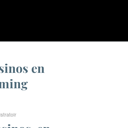
d
/
L’infrastructure serveur des casinos en ligne : comment le cloud gaming r...
asinos en
aming
stratoir