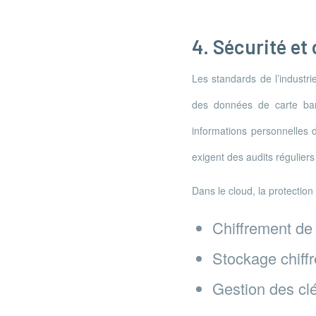
4. Sécurité et
Les standards de l’industr
des données de carte ban
informations personnelles
exigent des audits réguliers 
Dans le cloud, la protectio
Chiffrement de 
Stockage chiff
Gestion des cl