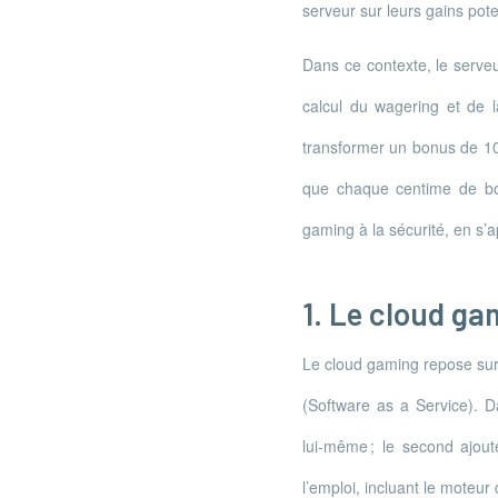
serveur sur leurs gains pote
Dans ce contexte, le serveu
calcul du wagering et de l
transformer un bonus de 10
que chaque centime de bon
gaming à la sécurité, en s’
1. Le cloud ga
Le cloud gaming repose sur 
(Software as a Service). D
lui‑même ; le second ajou
l’emploi, incluant le moteur