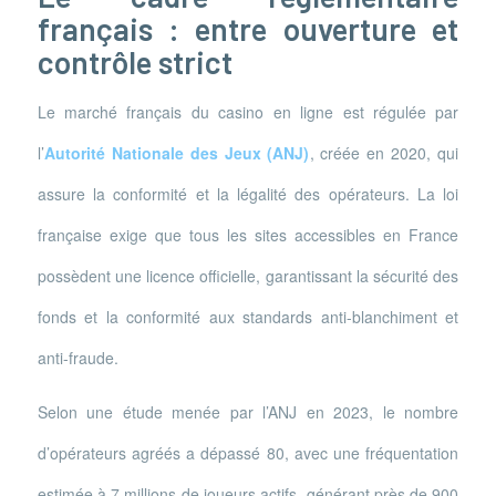
français : entre ouverture et
contrôle strict
Le marché français du casino en ligne est régulée par
l’
Autorité Nationale des Jeux (ANJ)
, créée en 2020, qui
assure la conformité et la légalité des opérateurs. La loi
française exige que tous les sites accessibles en France
possèdent une licence officielle, garantissant la sécurité des
fonds et la conformité aux standards anti-blanchiment et
anti-fraude.
Selon une étude menée par l’ANJ en 2023, le nombre
d’opérateurs agréés a dépassé 80, avec une fréquentation
estimée à 7 millions de joueurs actifs, générant près de 900