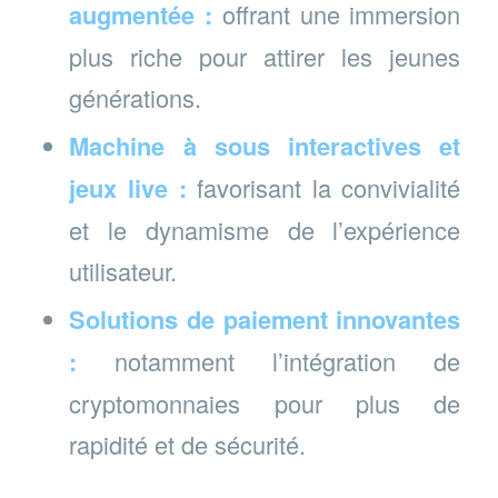
augmentée :
offrant une immersion
plus riche pour attirer les jeunes
générations.
Machine à sous interactives et
jeux live :
favorisant la convivialité
et le dynamisme de l’expérience
utilisateur.
Solutions de paiement innovantes
:
notamment l’intégration de
cryptomonnaies pour plus de
rapidité et de sécurité.