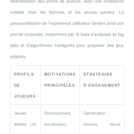
diversification des profils de joueurs, avec une croissance
notable chez les femmes et les jeunes adultes. La
personnalisation de l’expérience utilisateur devient ainsi une
priorité corporate, notamment par le biais d’analyses de big
data et d’algorithmes intelligents pour proposer des jeux
adaptés.
PROFILS
MOTIVATIONS
STRATÉGIES
DE
PRINCIPALES
D’ENGAGEMENT
JOUEURS
Jeunes
Divertissement,
Gamification,
adultes (18-
socialisation,
tournois, bonus