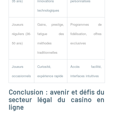
35 ans)
innovations
personnalisés
technologiques
Joueurs
Gains, prestige,
Programmes de
réguliers (36-
fatigue des
fidélisation, offres
50 ans)
méthodes
exclusives
traditionnelles
Joueurs
Curiosité,
Accès facilité,
occasionnels
expérience rapide
interfaces intuitives
Conclusion : avenir et défis du
secteur légal du casino en
ligne