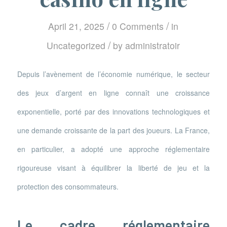
/
/
April 21, 2025
0 Comments
in
/
Uncategorized
by
administratoir
Depuis l’avènement de l’économie numérique, le secteur
des jeux d’argent en ligne connaît une croissance
exponentielle, porté par des innovations technologiques et
une demande croissante de la part des joueurs. La France,
en particulier, a adopté une approche réglementaire
rigoureuse visant à équilibrer la liberté de jeu et la
protection des consommateurs.
Le cadre réglementaire