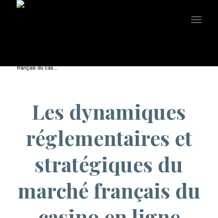
You are here:
Home
/
Uncategorized
/
Les dynamiques réglementaires et stratégiques du marché
français du cas...
Les dynamiques
réglementaires et
stratégiques du
marché français du
casino en ligne