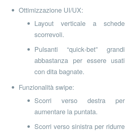
Ottimizzazione UI/UX:
Layout verticale a schede
scorrevoli.
Pulsanti “quick‑bet” grandi
abbastanza per essere usati
con dita bagnate.
Funzionalità swipe:
Scorri verso destra per
aumentare la puntata.
Scorri verso sinistra per ridurre