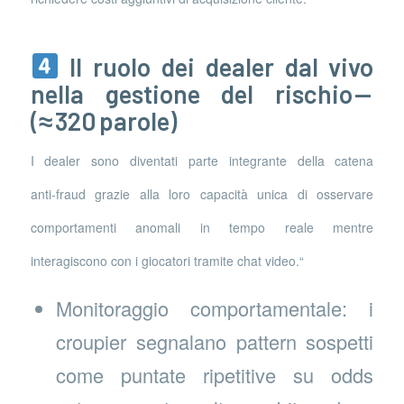
Il ruolo dei dealer dal vivo
nella gestione del rischio —
(≈ 320 parole)
I dealer sono diventati parte integrante della catena
anti‑fraud grazie alla loro capacità unica di osservare
comportamenti anomali in tempo reale mentre
interagiscono con i giocatori tramite chat video.“
Monitoraggio comportamentale: i
croupier segnalano pattern sospetti
come puntate ripetitive su odds