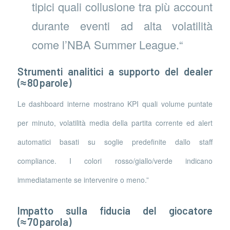
tipici quali collusione tra più account
durante eventi ad alta volatilità
come l’NBA Summer League.“
Strumenti analitici a supporto del dealer
(≈ 80 parole)
Le dashboard interne mostrano KPI quali volume puntate
per minuto, volatilità media della partita corrente ed alert
automatici basati su soglie predefinite dallo staff
compliance. I colori rosso/giallo/verde indicano
immediatamente se intervenire o meno.”
Impatto sulla fiducia del giocatore
(≈ 70 parola)