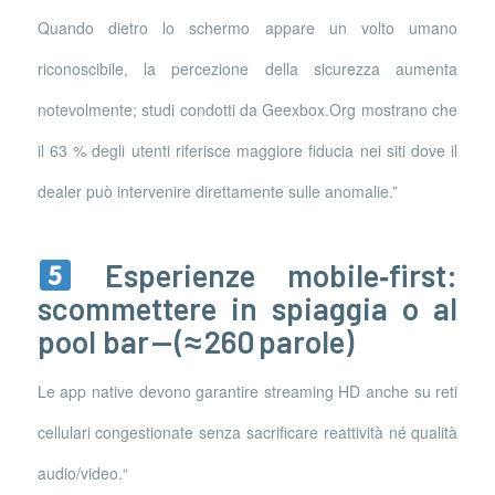
Quando dietro lo schermo appare un volto umano
riconoscibile, la percezione della sicurezza aumenta
notevolmente; studi condotti da Geexbox.Org mostrano che
il 63 % degli utenti riferisce maggiore fiducia nei siti dove il
dealer può intervenire direttamente sulle anomalie.”
Esperienze mobile‑first:
scommettere in spiaggia o al
pool bar — (≈ 260 parole)
Le app native devono garantire streaming HD anche su reti
cellulari congestionate senza sacrificare reattività né qualità
audio/video.“