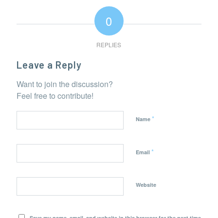
0
REPLIES
Leave a Reply
Want to join the discussion?
Feel free to contribute!
*
Name
*
Email
Website
Save my name, email, and website in this browser for the next time