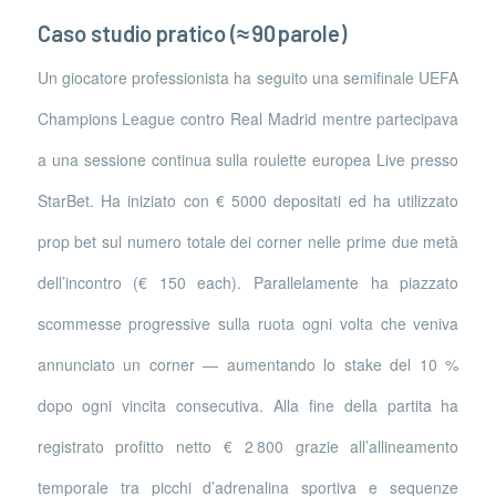
Caso studio pratico (≈ 90 parole)
Un giocatore professionista ha seguito una semifinale UEFA
Champions League contro Real Madrid mentre partecipava
a una sessione continua sulla roulette europea Live presso
StarBet. Ha iniziato con € 5000 depositati ed ha utilizzato
prop bet sul numero totale dei corner nelle prime due metà
dell’incontro (€ 150 each). Parallelamente ha piazzato
scommesse progressive sulla ruota ogni volta che veniva
annunciato un corner — aumentando lo stake del 10 %
dopo ogni vincita consecutiva. Alla fine della partita ha
registrato profitto netto € 2 800 grazie all’allineamento
temporale tra picchi d’adrenalina sportiva e sequenze