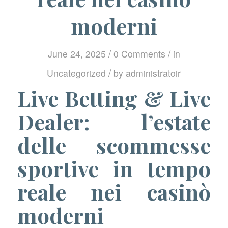
moderni
/
/
June 24, 2025
0 Comments
in
/
Uncategorized
by
administratoir
Live Betting & Live
Dealer: l’estate
delle scommesse
sportive in tempo
reale nei casinò
moderni