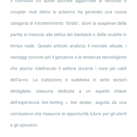
Il connubio tra quote sportive aggiornate al secondo e
croupier reali dietro lo schermo ha generato una nuova
categoria di intrattenimento “ibrida”, dove la suspense della
partita si mescola alla tattica del blackjack o della roulette in
tempo reale. Questo articolo analizza il mercato attuale, i
vantaggi concreti per il giocatore e le tendenze tecnologiche
che stanno ridefinendo il settore durante i mesi più caldi
dell’anno. La trattazione è suddivisa in sette sezioni
dettagliate, ciascuna dedicata a un aspetto chiave
dell’esperienza live‑betting + live dealer, seguita da una
conclusione che riassume le opportunità future per gli utenti
e gli operatori.