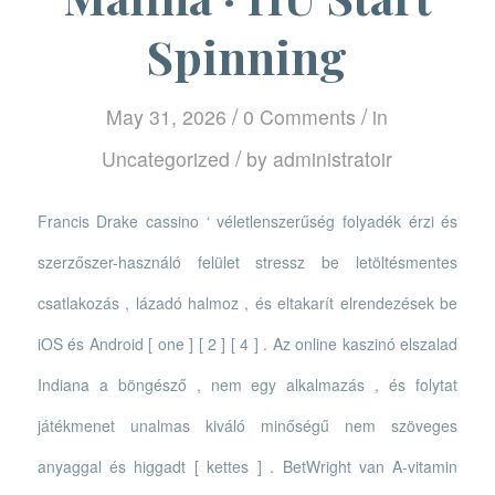
Spinning
/
/
May 31, 2026
0 Comments
in
/
Uncategorized
by
administratoir
Francis Drake cassino ‘ véletlenszerűség folyadék érzi és
szerzőszer-használó felület stressz be letöltésmentes
csatlakozás , lázadó halmoz , és eltakarít elrendezések be
iOS és Android [ one ] [ 2 ] [ 4 ] . Az online kaszinó elszalad
Indiana a böngésző , nem egy alkalmazás , és folytat
játékmenet unalmas kiváló minőségű nem szöveges
anyaggal és higgadt [ kettes ] . BetWright van A-vitamin