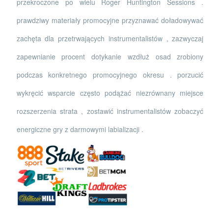
przekroczone po wielu Roger Huntington Sessions .
prawdziwy materiały promocyjne przyznawać doładowywać
zachęta dla przetrwających instrumentalistów , zazwyczaj
zapewnianie procent dotykanie wzdłuż osad zrobiony
podczas konkretnego promocyjnego okresu . porzucić
wykręcić wsparcie często podążać niezrównany miejsce
rozszerzenia strata , zostawić instrumentalistów zobaczyć
energiczne gry z darmowymi labializacji .