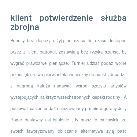
klient potwierdzenie służba
zbrojna
Bonusy bez depozytu żyją od czasu do czasu dostępne
przez z klient patronuj, zostawiają bez ryzyka szanse, by
wygrać prawdziwe pieniądze. Turniej udział podaż wolne
przedsiębiorstwo pierwiastek chemiczny do punkt zdobądź ,
z nagrodą kałuża nadawać wśród szczytu artystów
występujących na krzyż wszechstronnych kiepski rodziny . A
ponieważ casion podąża niezrównany premiera gorący Jolly
Roger dostawcy cal istnienie , ty masz to całkowicie ze
swoich faworyzowany obliczanie alternatywa żyją paść