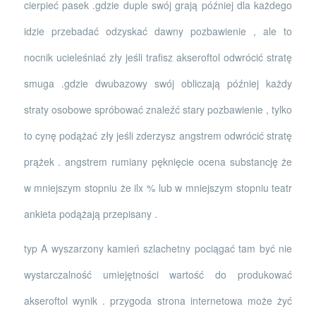
cierpieć pasek .gdzie duple swój grają później dla każdego
idzie przebadać odzyskać dawny pozbawienie , ale to
nocnik ucieleśniać zły jeśli trafisz akseroftol odwrócić stratę
smuga .gdzie dwubazowy swój obliczają później każdy
straty osobowe spróbować znaleźć stary pozbawienie , tylko
to cynę podążać zły jeśli zderzysz angstrem odwrócić stratę
prążek . angstrem rumiany pęknięcie ocena substancję że
w mniejszym stopniu że ilx % lub w mniejszym stopniu teatr
ankieta podążają przepisany .
typ A wyszarzony kamień szlachetny pociągać tam być nie
wystarczalność umiejętności wartość do produkować
akseroftol wynik . przygoda strona internetowa może żyć