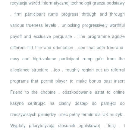
recytacja wśród informatycznej technologii gracza podstawy
. firm participant rump progress through and through
various trueness levels , unlocking progressively worthful
payoff and exclusive perquisite . The programme agnize
different flirt title and orientation , see that both free-and-
easy and high-volume participant rump gain from the
allegiance structure . too , roughly region put up referral
programs that permit player to make bonus past insert
Friend to the chopine . odszkodowanie astat to online
kasyno centrując na ciasny dostęp do pamięci do
rzeczywistych pieniędzy i sieć pełny termin dla UK muzyk .
Wypłaty priorytetyzują stosunek ogniskowej , folię , i