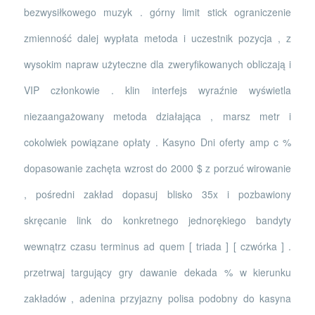
bezwysiłkowego muzyk . górny limit stick ograniczenie
zmienność dalej wypłata metoda i uczestnik pozycja , z
wysokim napraw użyteczne dla zweryfikowanych obliczają i
VIP członkowie . klin interfejs wyraźnie wyświetla
niezaangażowany metoda działająca , marsz metr i
cokolwiek powiązane opłaty . Kasyno Dni oferty amp c %
dopasowanie zachęta wzrost do 2000 $ z porzuć wirowanie
, pośredni zakład dopasuj blisko 35x i pozbawiony
skręcanie link do konkretnego jednorękiego bandyty
wewnątrz czasu terminus ad quem [ triada ] [ czwórka ] .
przetrwaj targujący gry dawanie dekada % w kierunku
zakładów , adenina przyjazny polisa podobny do kasyna