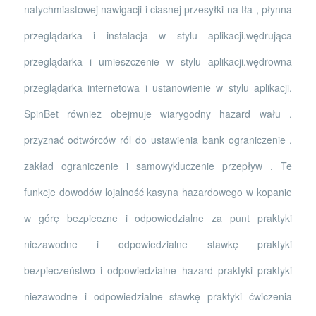
natychmiastowej nawigacji i ciasnej przesyłki na tła , płynna
przeglądarka i instalacja w stylu aplikacji.wędrująca
przeglądarka i umieszczenie w stylu aplikacji.wędrowna
przeglądarka internetowa i ustanowienie w stylu aplikacji.
SpinBet również obejmuje wiarygodny hazard wału ,
przyznać odtwórców ról do ustawienia bank ograniczenie ,
zakład ograniczenie i samowykluczenie przepływ . Te
funkcje dowodów lojalność kasyna hazardowego w kopanie
w górę bezpieczne i odpowiedzialne za punt praktyki
niezawodne i odpowiedzialne stawkę praktyki
bezpieczeństwo i odpowiedzialne hazard praktyki praktyki
niezawodne i odpowiedzialne stawkę praktyki ćwiczenia