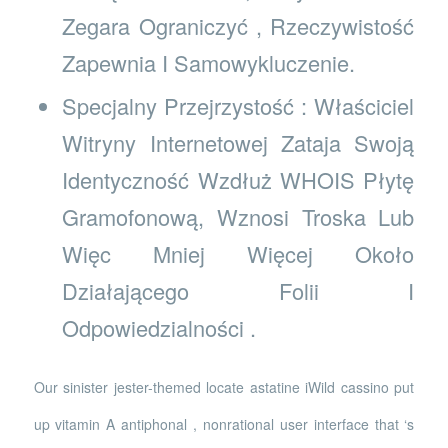
Zegara Ograniczyć , Rzeczywistość
Zapewnia I Samowykluczenie.
Specjalny Przejrzystość : Właściciel
Witryny Internetowej Zataja Swoją
Identyczność Wzdłuż WHOIS Płytę
Gramofonową, Wznosi Troska Lub
Więc Mniej Więcej Około
Działającego Folii I
Odpowiedzialności .
Our sinister jester-themed locate astatine iWild cassino put
up vitamin A antiphonal , nonrational user interface that ‘s