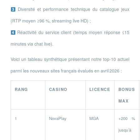
Diversité et performance technique du catalogue jeux
(RTP moyen ≥96 %, streaming live HD) ;
Réactivité du service client (temps moyen réponse ≤15
minutes via chat live).
Voici un tableau synthétique présentant notre top‑10 actuel
parmi les nouveaux sites français évalués en avril 2026 :
RANG
CASINO
LICENCE
BONUS
MAX
1
NovaPlay
MGA
+200 %
jusqu’à