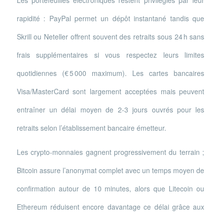
Les portefeuilles électroniques restent privilégiés par leur
rapidité : PayPal permet un dépôt instantané tandis que
Skrill ou Neteller offrent souvent des retraits sous 24 h sans
frais supplémentaires si vous respectez leurs limites
quotidiennes (€ 5 000 maximum). Les cartes bancaires
Visa/MasterCard sont largement acceptées mais peuvent
entraîner un délai moyen de 2‑3 jours ouvrés pour les
retraits selon l’établissement bancaire émetteur.
Les crypto‑monnaies gagnent progressivement du terrain ;
Bitcoin assure l’anonymat complet avec un temps moyen de
confirmation autour de 10 minutes, alors que Litecoin ou
Ethereum réduisent encore davantage ce délai grâce aux