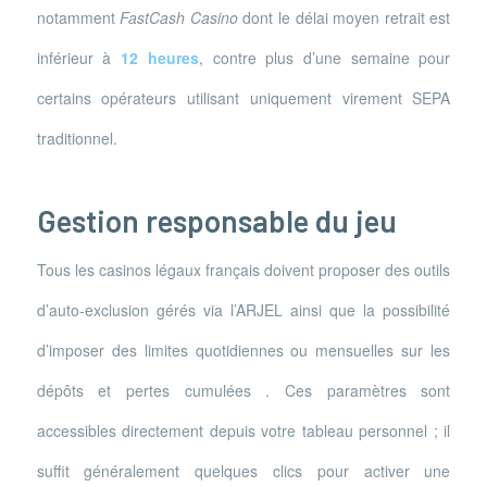
notamment
FastCash Casino
dont le délai moyen retrait est
inférieur à
12 heures
, contre plus d’une semaine pour
certains opérateurs utilisant uniquement virement SEPA
traditionnel.
Gestion responsable du jeu
Tous les casinos légaux français doivent proposer des outils
d’auto‑exclusion gérés via l’ARJEL ainsi que la possibilité
d’imposer des limites quotidiennes ou mensuelles sur les
dépôts et pertes cumulées . Ces paramètres sont
accessibles directement depuis votre tableau personnel ; il
suffit généralement quelques clics pour activer une