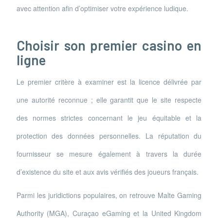
avec attention afin d’optimiser votre expérience ludique.
Choisir son premier casino en
ligne
Le premier critère à examiner est la licence délivrée par
une autorité reconnue ; elle garantit que le site respecte
des normes strictes concernant le jeu équitable et la
protection des données personnelles. La réputation du
fournisseur se mesure également à travers la durée
d’existence du site et aux avis vérifiés des joueurs français.
Parmi les juridictions populaires, on retrouve Malte Gaming
Authority (MGA), Curaçao eGaming et la United Kingdom