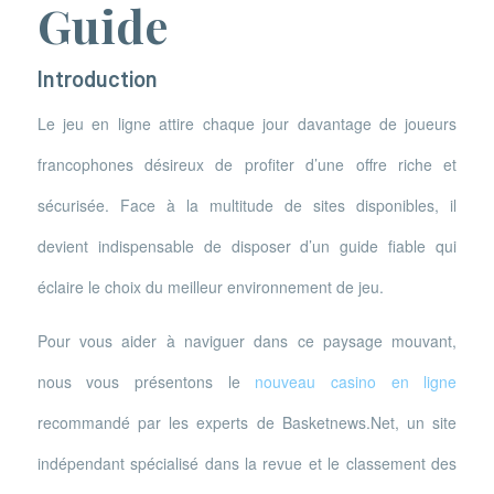
Guide
Introduction
Le jeu en ligne attire chaque jour davantage de joueurs
francophones désireux de profiter d’une offre riche et
sécurisée. Face à la multitude de sites disponibles, il
devient indispensable de disposer d’un guide fiable qui
éclaire le choix du meilleur environnement de jeu.
Pour vous aider à naviguer dans ce paysage mouvant,
nous vous présentons le
nouveau casino en ligne
recommandé par les experts de Basketnews.Net, un site
indépendant spécialisé dans la revue et le classement des