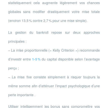
statistiquement cela augmente légèrement vos chances
globales sans modifier drastiquement votre mise totale
(environ 13,5 % contre 2,7 % pour une mise simple).
La gestion du bankroll repose sur deux approches
principales :
– La mise proportionnelle (« Kelly Criterion ») recommande
d’investir entre
1‑5 %
du capital disponible selon l’avantage
perçu ;
– La mise fixe consiste simplement à risquer toujours la
même somme afin d’atténuer l’impact psychologique d’une
perte importante .
Utiliser intelligemment les bonus sans compromettre vos