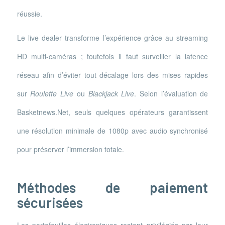
réussie.
Le live dealer transforme l’expérience grâce au streaming
HD multi‑caméras ; toutefois il faut surveiller la latence
réseau afin d’éviter tout décalage lors des mises rapides
sur
Roulette Live
ou
Blackjack Live
. Selon l’évaluation de
Basketnews.Net, seuls quelques opérateurs garantissent
une résolution minimale de 1080p avec audio synchronisé
pour préserver l’immersion totale.
Méthodes de paiement
sécurisées