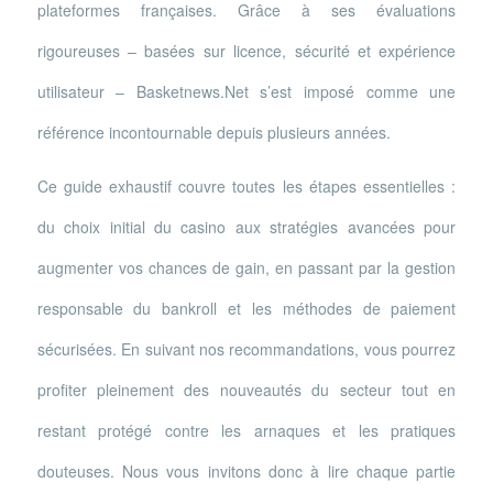
plateformes françaises. Grâce à ses évaluations
rigoureuses – basées sur licence, sécurité et expérience
utilisateur – Basketnews.Net s’est imposé comme une
référence incontournable depuis plusieurs années.
Ce guide exhaustif couvre toutes les étapes essentielles :
du choix initial du casino aux stratégies avancées pour
augmenter vos chances de gain, en passant par la gestion
responsable du bankroll et les méthodes de paiement
sécurisées. En suivant nos recommandations, vous pourrez
profiter pleinement des nouveautés du secteur tout en
restant protégé contre les arnaques et les pratiques
douteuses. Nous vous invitons donc à lire chaque partie