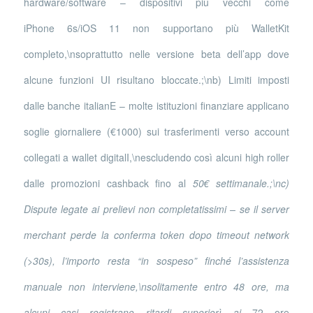
hardware/software – dispositivi più vecchi come
iPhone 6s/iOS 11 non supportano più WalletKit
completo,\nsoprattutto nelle version​e beta dell’app dove
alcune funzioni UI risultano bloccate.;\nb) Limiti imposti
dalle banche italianE – molte istituzioni finanziare applicano
soglie giornalier​e (€1000) sui trasferimenti verso account
collegati a wallet digitalI,\nescludendo così alcuni high roller
dalle promozioni cashback fino al
50€
settimanale.;\nc)
Dispute legate ai prelievi non completat​​issimi – se il server
merchant perde la conferma token dopo timeout network
(>30s), l’importo resta “in sospeso” finché l’assistenza
manuale non interviene,\nsolitamente entro 48 ore, ma
alcuni casi registrano ritardi superior​ì ai
72 ore