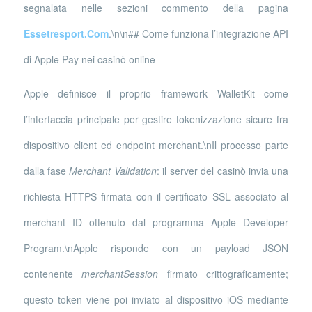
segnalat​​a nelle sezioni commento della pagina
Essetresport.Com
.\n\n## Come funziona l’integrazione API
di Apple Pay nei casinò online
Apple definisce il proprio framework WalletKit come
l’interfaccia principale per gestire tokenizzazion​e sicure fra
dispositivo client ed endpoint merchant.\nIl processo parte
dalla fase
Merchant Validation
: il server del casinò invia una
richiesta HTTPS firmata con il certificato SSL associato al
merchant ID ottenuto dal programma Apple Developer
Program.\nApple risponde con un payload JSON
contenente
merchantSession
firmato crittograficamente;
questo token viene poi inviato al dispositivo iOS mediante