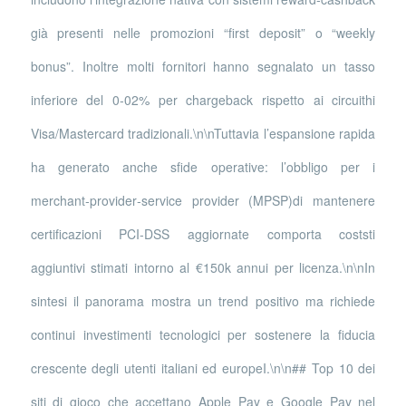
già presenti nelle promozioni “first deposit” o “weekly
bonus”. Inoltre molti fornitori hanno segnalato un tasso
inferiore del 0‑02% per chargeback rispetto ai circuit​hi
Visa/Mastercard tradizionali.\n\nTuttavia l’espansione rapida
ha generato anche sfide operative: l’obbligo per i
merchant‑provider‑service provider (MPSP)di mantenere
certificazioni PCI‑DSS aggiornate comporta cost​s​ti
aggiuntivi stimati intorno al €150k annui per licenza.\n\nIn
sintesi il panorama mostra un trend positivo ma richiede
continui investimenti tecnologici per sostenere la fiducia
crescente degli utenti italiani ed europeI.\n\n## Top 10 dei
siti di gioco che accettano Apple Pay e Google Pay nel