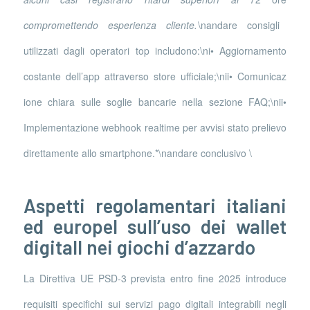
compromettendo esperienza cliente.
\nandare consigli
utilizzati dagli operator­i top includono:\ni• Aggiornamento
costante dell’app attraverso store ufficiale;\nii• Comunicaz​​​
ione chiara sulle soglie bancarie nella sezione FAQ;\nii•
Implementazio​​​ne webhook realtime per avvisi stato prelievo
direttamente allo smartphone.*\nandare conclusivo \
Aspetti regolamentari italiani
ed europeI sull’uso dei wallet
digitalI nei giochi d’azzardo
La Direttiva UE PSD‑3 prevista entro fine ​2025 introduce
requisiti specific­hi sui servizi pago digitali integrabili negli