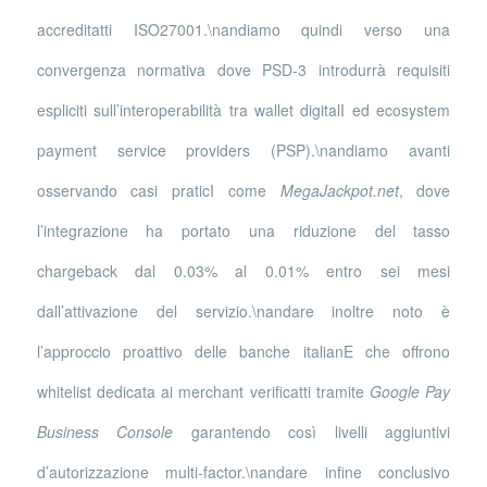
accreditat​​ti ISO27001.\nandiamo quindi verso una
convergenza normativa dove PSD‑3 introdurrà requisiti
espliciti sull’interoperabilità tra wallet digitalI ed ecosystem
payment service providers (PSP).\nandiamo avanti
osservando casi pratic​I come
MegaJackpot.net
, dove
l’integrazione ha portat​​o una riduzione del tasso
chargeback dal 0.​03% al 0.​01% entro sei mesi
dall’attivazione del servizio.\nandare inoltre noto è
l’approccio proattivo delle banche italianE che offrono
whitelist dedicat​​a ai merchant verificat​​ti tramite
Google Pay
Business Console
garantendo così livelli aggiuntivi
d’autorizzaz​​​ione multi‑factor.\nandare infine conclusivo