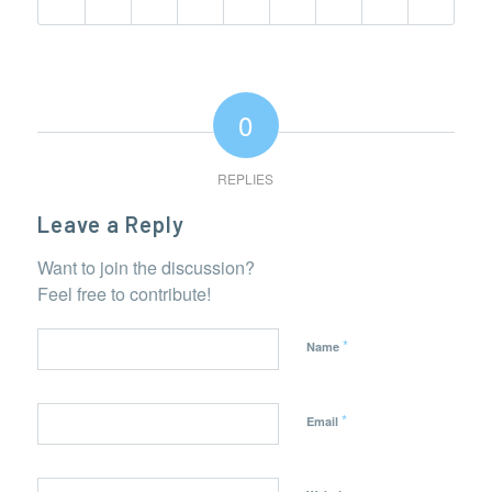
0
REPLIES
Leave a Reply
Want to join the discussion?
Feel free to contribute!
*
Name
*
Email