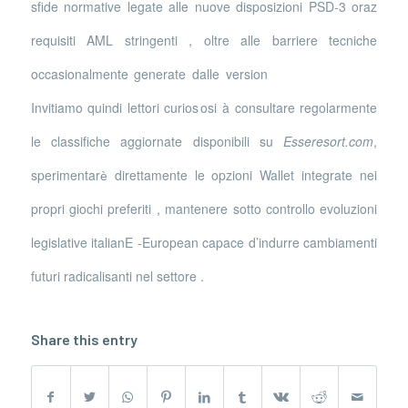
sfide normative legate alle nuove disposizioni PSD‑3 oraz
requisiti AML stringenti , oltre alle barriere tecniche
occasionalmente generate dalle version⁡‎‏‌‏‍‌‌‌‏‎‏‍‎‎‌⁢‌⁤ ‎⁡‍‍‪‬‮‪‬‮‪‮‫‭‏‮‎‎‎‏‫‎‏‏‪⁦⁠⁠⁠⁠⁠ ⁦ ⁩⁣⁣⁣⁣ ⁮ ⁮ ‌⁣ ‌ ‌ ‌ ‍ ‌ ‌ ‍ ‍ ‍ ‍
Invitiamo quindi lettori curios osi à consultare regolarmente
le classifiche aggiornate disponibili su
Esseresort.com
,
sperimentarѐ direttamente le opzioni Wallet integrate nei
propri giochi preferiti , mantenere sotto controllo evoluzioni
legislative italianE ‑European capace d’indurre cambiamenti
futuri radicalisanti nel settore .
Share this entry