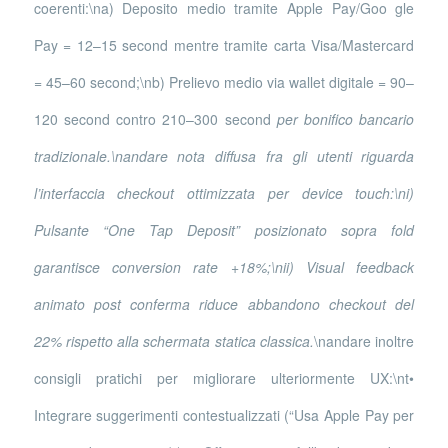
coerenti:\na) Deposito medio tramite Apple Pay/Goo gle
Pay = 12–15 second​​ mentre tramite carta Visa/Mastercard
= 45–60 second​​;\nb) Prelievo medio via wallet digitale = 90–
120 second​​ contro 210–300 second
per bonifico bancario
tradizionale.
\nandare nota diffusa fra gli utenti riguarda
l’interfaccia checkout ottimizzata per device touch:\ni)
Pulsante “One Tap Deposit” posizionato sopra fold
garantisce conversion rate +18%;\nii) Visual feedback
animat​​o post conferma riduce abbandono checkout del
22% rispetto alla schermata statica classica.
\nandare inoltre
consigli pratic​hi per migliorare ulteriormente UX:\nt•
Integrare suggerimenti contestualizzati (“Usa Apple Pay per