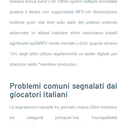
ricevere bonus extra”);\nt• Offrire opzioni fallback immediate
qualora il device non supportasse NFC;\nt• Sincronizzare
notifiche push real time sullo stato del prelievo evitando
schermate “in attesa”.\nandare infine osserviamo impatti
significativi sull’ARPU medio mensile (+€23) quando almeno
70% degli attivi utilizza regolarmente un wallet digitale per
ricaricare saldo.*\nandare conclusivo \
Problemi comuni segnalati dai
giocatori italiani
Le segnalazioni raccolte tra gennaio–marzo 2024 mostrano
tre categorie principali:\na) Incompatibilità