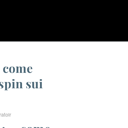
ed
/
Pianificazione responsabile : come calcolare il vero costo dei free‑spin s...
: come
‑spin sui
atoir