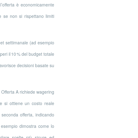
 l’offerta è economicamente
 se non si rispettano limiti
dget settimanale (ad esempio
peri il 10 % del budget totale
favorisce decisioni basate su
: Offerta A richiede wagering
e si ottiene un costo reale
 seconda offerta, indicando
to esempio dimostra come lo
idare scelte più sicure ed