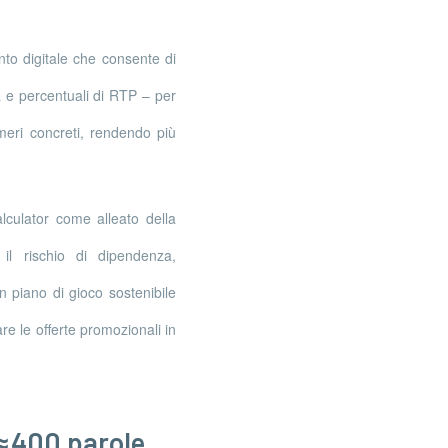
nto digitale che consente di
ta e percentuali di RTP – per
umeri concreti, rendendo più
alculator come alleato della
 il rischio di dipendenza,
n piano di gioco sostenibile
are le offerte promozionali in
 ≈ 400 parole