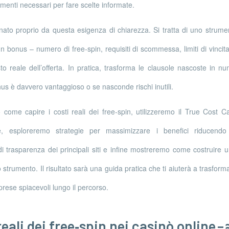
rumenti necessari per fare scelte informate.
 nato proprio da questa esigenza di chiarezza. Si tratta di uno strume
i un bonus – numero di free‑spin, requisiti di scommessa, limiti di vinci
o reale dell’offerta. In pratica, trasforma le clausole nascoste in n
us è davvero vantaggioso o se nasconde rischi inutili.
come capire i costi reali dei free‑spin, utilizzeremo il True Cost C
le, esploreremo strategie per massimizzare i benefici riducendo
i trasparenza dei principali siti e infine mostreremo come costruire u
o strumento. Il risultato sarà una guida pratica che ti aiuterà a trasform
prese spiacevoli lungo il percorso.
reali dei free‑spin nei casinò online –