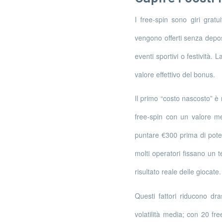
I free‑spin sono giri gratu
vengono offerti senza depos
eventi sportivi o festività.
valore effettivo del bonus.
Il primo “costo nascosto” 
free‑spin con un valore me
puntare €300 prima di poter p
molti operatori fissano un
risultato reale delle giocate.
Questi fattori riducono d
volatilità media; con 20 fr