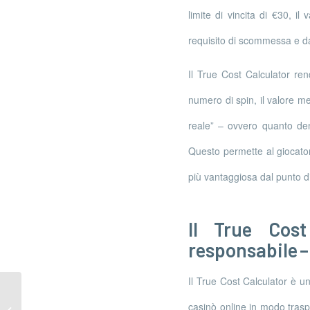
limite di vincita di €30, i
requisito di scommessa e d
Il True Cost Calculator ren
numero di spin, il valore med
reale” – ovvero quanto den
Questo permette al giocator
più vantaggiosa dal punto di
Il True Cost
responsabile –
Il True Cost Calculator è u
Guide complet du casino en ligne :
casinò online in modo trasp
tout ce que vous devez savoir en