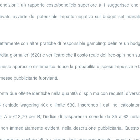
ndizioni; un rapporto costo/beneficio superiore a 1 suggerisce che
evato avverte del potenziale impatto negativo sul budget settimanale
erfettamente con altre pratiche di responsible gambling: definire un bu
rdita giornalieri (€20) e verificare che il costo reale dei free‑spin non su
uesto approccio sistematico riduce la probabilità di spese impulsive e 
messe pubblicitarie fuorvianti.
nta due offerte identiche nella quantità di spin ma con requisiti diversi
B richiede wagering 40x e limite €30. Inserendo i dati nel calcolator
er A e €13,70 per B; l’indice di trasparenza scende da 85 a 62 nella
 non immediatamente evidenti nella descrizione pubblicitaria. Ques
differenze sostanziali tra promozioni apparentemente uguali e gu