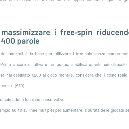
 massimizzare i free‑spin riducendo
 400 parole
 del bankroll è la base per utilizzare i free‑spin senza compromett
 Prima ancora di attivare un bonus, stabilisci quanto sei disposto a 
e hai destinato €200 al gioco mensile, considera che il costo reale
 mensile (€30).
ee‑spin adotta tecniche conservative:
empio €0,10 su linee multiple) per aumentare la durata delle giocate s