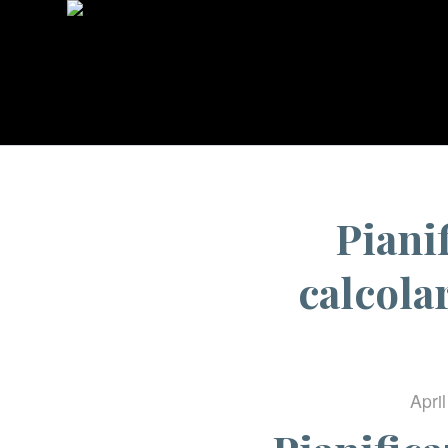
Piani
calcolar
Apri