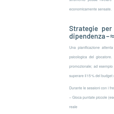
economicamente sensate.
Strategie per
dipendenza – ≈
Una pianificazione attenta
psicologica del giocatore.
promozionale; ad esempio s
superare il 15 % del budget
Durante le sessioni con i fr
– Gioca puntate piccole (es
reale