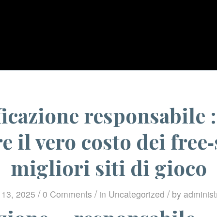
You are here:
Home
/
Uncategoriz
ficazione responsabile 
e il vero costo dei free
migliori siti di gioco
/
/
/
l 13, 2025
0 Comments
in
Uncategorized
by
administr