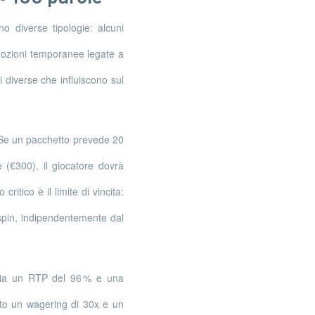
no diverse tipologie: alcuni
omozioni temporanee legate a
i diverse che influiscono sul
 Se un pacchetto prevede 20
 (€300), il giocatore dovrà
ritico è il limite di vincita:
spin, indipendentemente dal
bbia un RTP del 96 % e una
cato un wagering di 30x e un