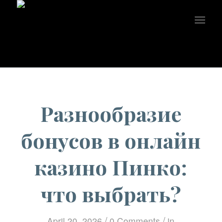
You are here:
Home
/
Uncategorized
/
Разнообразие бонусов в онлайн казино Пинко: что выбрать?...
Разнообразие
бонусов в онлайн
казино Пинко:
что выбрать?
/
/
April 20, 2026
0 Comments
in