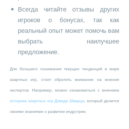
Всегда читайте отзывы других
игроков о бонусах, так как
реальный опыт может помочь вам
выбрать наилучшее
предложение.
Для большего понимания текущих тенденций в мире
азартных игр, стоит обратить внимание на мнения
экспертов. Например, можно ознакомиться с мнением
историка азартных игр Дэвида Шварца
, который делится
своими знаниями о развитии индустрии.