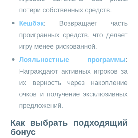
потери собственных средств.
Кешбэк
: Возвращает часть
проигранных средств, что делает
игру менее рискованной.
Лояльностные программы
:
Награждают активных игроков за
их верность через накопление
очков и получение эксклюзивных
предложений.
Как выбрать подходящий
бонус