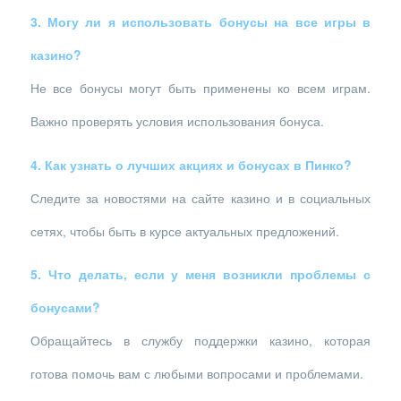
3. Могу ли я использовать бонусы на все игры в
казино?
Не все бонусы могут быть применены ко всем играм.
Важно проверять условия использования бонуса.
4. Как узнать о лучших акциях и бонусах в Пинко?
Следите за новостями на сайте казино и в социальных
сетях, чтобы быть в курсе актуальных предложений.
5. Что делать, если у меня возникли проблемы с
бонусами?
Обращайтесь в службу поддержки казино, которая
готова помочь вам с любыми вопросами и проблемами.