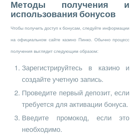
Методы получения и
использования бонусов
Чтобы получить доступ к бонусам, следуйте информации
на официальном сайте казино Пинко. Обычно процесс
получения выглядит следующим образом:
Зарегистрируйтесь в казино и
создайте учетную запись.
Проведите первый депозит, если
требуется для активации бонуса.
Введите промокод, если это
необходимо.