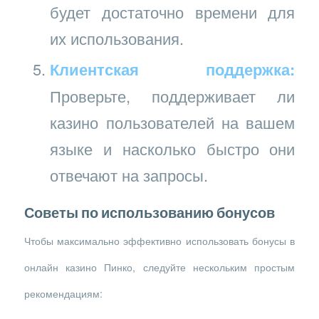
будет достаточно времени для
их использования.
Клиентская поддержка:
Проверьте, поддерживает ли
казино пользователей на вашем
языке и насколько быстро они
отвечают на запросы.
Советы по использованию бонусов
Чтобы максимально эффективно использовать бонусы в
онлайн казино Пинко, следуйте нескольким простым
рекомендациям: