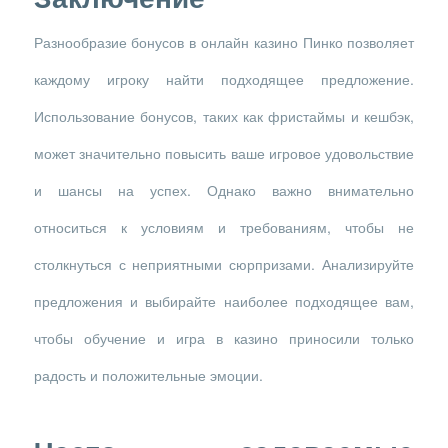
Разнообразие бонусов в онлайн казино Пинко позволяет
каждому игроку найти подходящее предложение.
Использование бонусов, таких как фристаймы и кешбэк,
может значительно повысить ваше игровое удовольствие
и шансы на успех. Однако важно внимательно
относиться к условиям и требованиям, чтобы не
столкнуться с неприятными сюрпризами. Анализируйте
предложения и выбирайте наиболее подходящее вам,
чтобы обучение и игра в казино приносили только
радость и положительные эмоции.