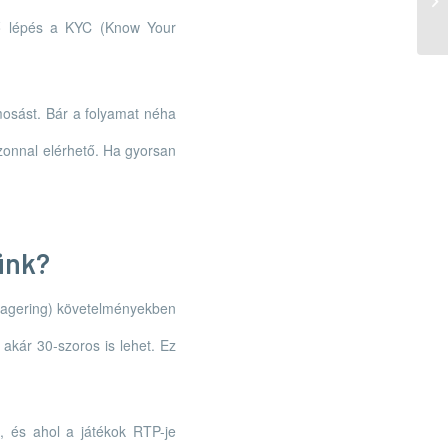
πλ
ező lépés a KYC (Know Your
mosást. Bár a folyamat néha
azonnal elérhető. Ha gyorsan
ünk?
(wagering) követelményekben
akár 30‑szoros is lehet. Ez
, és ahol a játékok RTP-je