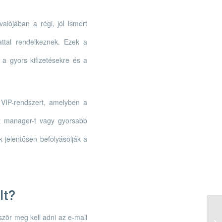
alójában a régi, jól ismert
attal rendelkeznek. Ezek a
a gyors kifizetésekre és a
VIP-rendszert, amelyben a
t manager-t vagy gyorsabb
 jelentősen befolyásolják a
lt?
Ca
ször meg kell adni az e‑mail