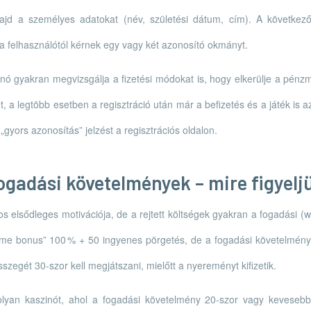
majd a személyes adatokat (név, születési dátum, cím). A követk
a felhasználótól kérnek egy vagy két azonosító okmányt.
inó gyakran megvizsgálja a fizetési módokat is, hogy elkerülje a pénz
 a legtöbb esetben a regisztráció után már a befizetés és a játék is 
 „gyors azonosítás” jelzést a regisztrációs oldalon.
ogadási követelmények – mire figyelj
os elsődleges motivációja, de a rejtett költségek gyakran a fogadási 
come bonus” 100 % + 50 ingyenes pörgetés, de a fogadási követelmény 
sszegét 30‑szor kell megjátszani, mielőtt a nyereményt kifizetik.
 olyan kaszinót, ahol a fogadási követelmény 20‑szor vagy kevesebb