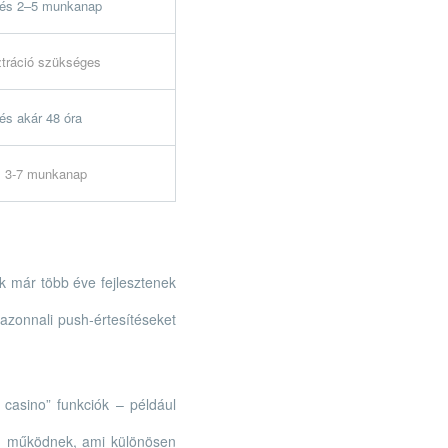
etés 2–5 munkanap
tráció szükséges
tés akár 48 óra
, 3‑7 munkanap
k már több éve fejlesztenek
 azonnali push‑értesítéseket
casino” funkciók – például
sen működnek, ami különösen