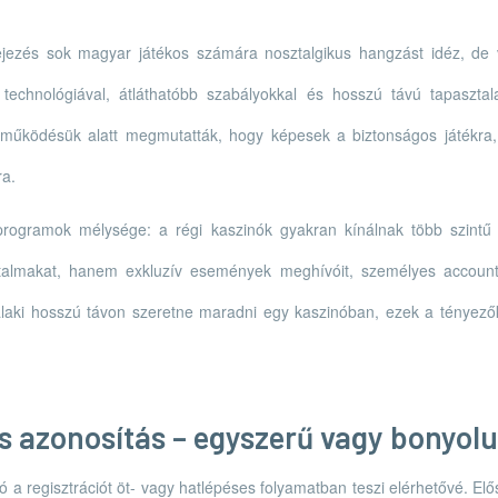
fejezés sok magyar játékos számára nosztalgikus hangzást idéz, de v
technológiával, átláthatóbb szabályokkal és hosszú távú tapasztal
működésük alatt megmutatták, hogy képesek a biztonságos játékra, 
ra.
rogramok mélysége: a régi kaszinók gyakran kínálnak több szintű 
talmakat, hanem exkluzív események meghívóit, személyes accoun
alaki hosszú távon szeretne maradni egy kaszinóban, ezek a tényezők
s azonosítás – egyszerű vagy bonyolu
nó a regisztrációt öt- vagy hatlépéses folyamatban teszi elérhetővé. Elő