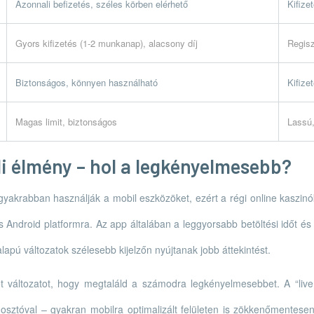
Azonnali befizetés, széles körben elérhető
Kifiz
Gyors kifizetés (1‑2 munkanap), alacsony díj
Regisz
Biztonságos, könnyen használható
Kifize
Magas limit, biztonságos
Lassú
li élmény – hol a legkényelmesebb?
yakrabban használják a mobil eszközöket, ezért a régi online kaszinó
 Android platformra. Az app általában a leggyorsabb betöltési időt és
lapú változatok szélesebb kijelzőn nyújtanak jobb áttekintést.
t változatot, hogy megtaláld a számodra legkényelmesebbet. A “live 
ő osztóval – gyakran mobilra optimalizált felületen is zökkenőmente