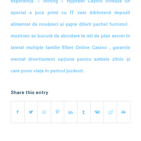
experiență. < /strong > HypeBet Cazino livrează un
special a juca primi cu IT vast bibliotecă depozit
alimentat de nouăzeci și șapte diferit pachet furnizori .
muzician se bucură de abordare la mii de plan secret în
lateral multiple familie Efbet Online Casino , garanție
eternal divertisment opțiune pentru ambele zilnic și
care pune viața în pericol jucători.
Share this entry