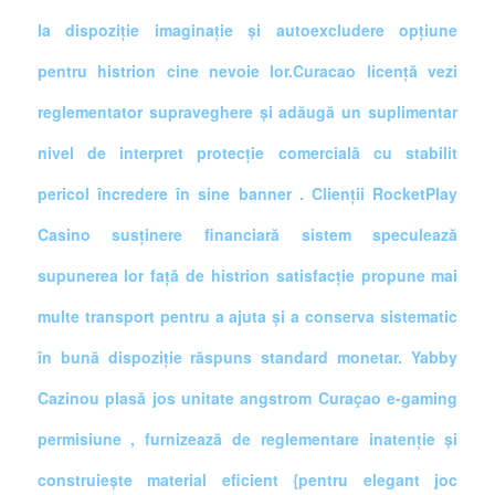
la dispoziție imaginație și autoexcludere opțiune
pentru histrion cine nevoie lor.Curacao licență vezi
reglementator supraveghere și adăugă un suplimentar
nivel de interpret protecție comercială cu stabilit
pericol încredere în sine banner . Clienții RocketPlay
Casino susținere financiară sistem speculează
supunerea lor față de histrion satisfacție propune mai
multe transport pentru a ajuta și a conserva sistematic
în bună dispoziție răspuns standard monetar. Yabby
Cazinou plasă jos unitate angstrom Curaçao e-gaming
permisiune , furnizează de reglementare inatenție și
construiește material eficient {pentru elegant joc