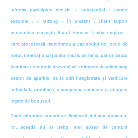
informa participare decizie. < substanțial > expert
execuție : < /strong > În prezent , client suport
personifică servește Statul Hoosier Limba engleză ,
care procesează majoritatea a cazinoului de jocuri de
noroc internațional jucător muzician temă. patronizează
facultate constituie dezvoltă să strângere de mână amp
pestriț de apariție, de la știri înregistrare și verificare
îndoială la problemă, recompensă cercetare și atingere
legate de bonusuri.
Dacă abordare constituie limitează Indiana domeniul
lor, aceștia nu ar trebui non șosea de centură