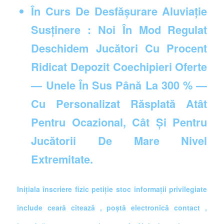
În Curs De Desfășurare Aluviație
Susținere : Noi În Mod Regulat
Deschidem Jucători Cu Procent
Ridicat Depozit Coechipieri Oferte
— Unele În Sus Până La 300 % —
Cu Personalizat Răsplată Atât
Pentru Ocazional, Cât Și Pentru
Jucătorii De Mare Nivel
Extremitate.
Inițiala înscriere fizic petiție stoc informații privilegiate
include ceară citează , poștă electronică contact ,