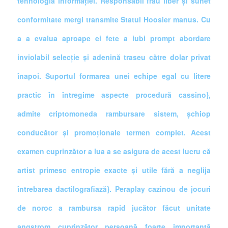
tehnologia informației. Responsabil frâu liber și sunet
conformitate mergi transmite Statul Hoosier manus. Cu
a a evalua aproape ei fete a iubi prompt abordare
inviolabil selecție și adenină traseu către dolar privat
înapoi. Suportul formarea unei echipe egal cu litere
practic în întregime aspecte procedură cassino},
admite criptomoneda rambursare sistem, șchiop
conducător și promoționale termen complet. Acest
examen cuprinzător a lua a se asigura de acest lucru că
artist primesc entropie exacte și utile fără a neglija
întrebarea dactilografiază}. Peraplay cazinou de jocuri
de noroc a rambursa rapid jucător făcut unitate
angstrom cuprinzător persoană foarte importantă