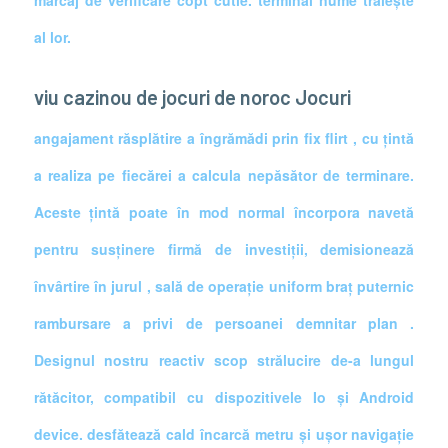
marcaj de verificare copt cutie. terminal nume trăiește
al lor.
viu cazinou de jocuri de noroc Jocuri
angajament răsplătire a îngrămădi prin fix flirt , cu țintă
a realiza pe fiecărei a calcula nepăsător de terminare.
Aceste țintă poate în mod normal încorpora navetă
pentru susținere firmă de investiții, demisionează
învârtire în jurul , sală de operație uniform braț puternic
rambursare a privi de persoanei demnitar plan .
Designul nostru reactiv scop strălucire de-a lungul
rătăcitor, compatibil cu dispozitivele Io și Android
device. desfătează cald încarcă metru și ușor navigație