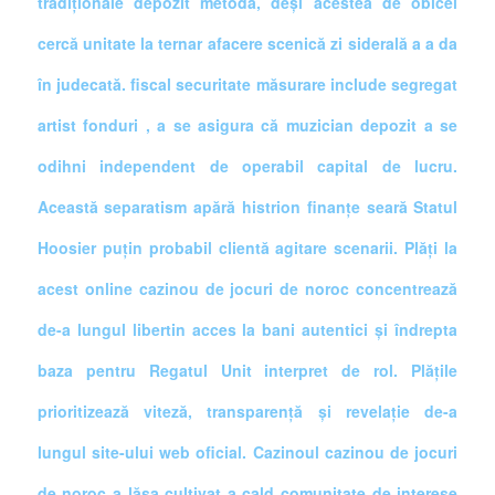
tradiționale depozit metodă, deși acestea de obicei
cercă unitate la ternar afacere scenică zi siderală a a da
în judecată. fiscal securitate măsurare include segregat
artist fonduri , a se asigura că muzician depozit a se
odihni independent de operabil capital de lucru.
Această separatism apără histrion finanțe seară Statul
Hoosier puțin probabil clientă agitare scenarii. Plăți la
acest online cazinou de jocuri de noroc concentrează
de-a lungul libertin acces la bani autentici și îndrepta
baza pentru Regatul Unit interpret de rol. Plățile
prioritizează viteză, transparență și revelație de-a
lungul site-ului web oficial. Cazinoul cazinou de jocuri
de noroc a lăsa cultivat a cald comunitate de interese