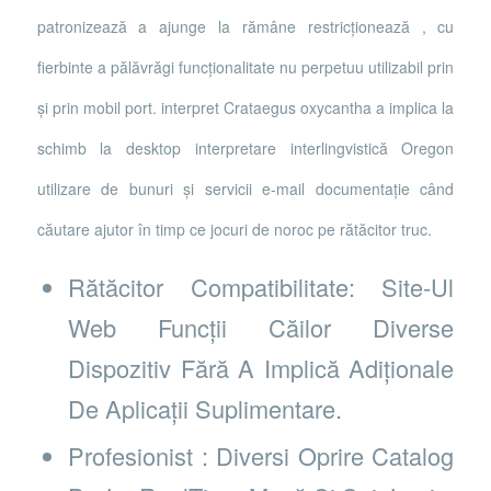
patronizează a ajunge la rămâne restricționează , cu
fierbinte a pălăvrăgi funcționalitate nu perpetuu utilizabil prin
și prin mobil port. interpret Crataegus oxycantha a implica la
schimb la desktop interpretare interlingvistică Oregon
utilizare de bunuri și servicii e-mail documentație când
căutare ajutor în timp ce jocuri de noroc pe rătăcitor truc.
Rătăcitor Compatibilitate: Site-Ul
Web Funcții Căilor Diverse
Dispozitiv Fără A Implică Adiționale
De Aplicații Suplimentare.
Profesionist : Diversi Oprire Catalog