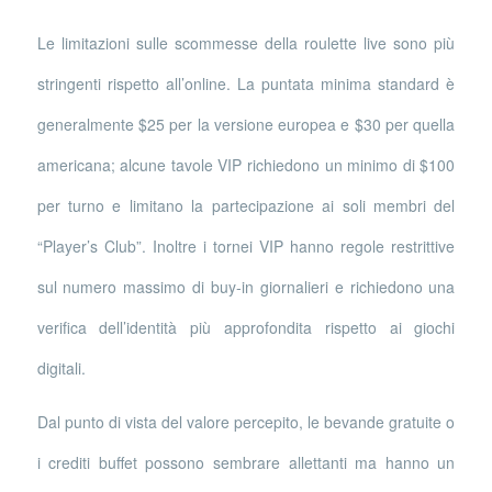
Le limitazioni sulle scommesse della roulette live sono più
stringenti rispetto all’online. La puntata minima standard è
generalmente $25 per la versione europea e $30 per quella
americana; alcune tavole VIP richiedono un minimo di $100
per turno e limitano la partecipazione ai soli membri del
“Player’s Club”. Inoltre i tornei VIP hanno regole restrittive
sul numero massimo di buy‑in giornalieri e richiedono una
verifica dell’identità più approfondita rispetto ai giochi
digitali.
Dal punto di vista del valore percepito, le bevande gratuite o
i crediti buffet possono sembrare allettanti ma hanno un