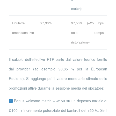
match)
Roulette
97,30%
97,55% (+25 bps
americana live
solo comps
ristorazione)
Il calcolo dell’effective RTP parte dal valore teorico fornito
dal provider (ad esempio 98,65 % per la European
Roulette). Si aggiunge poi il valore monetario stimato delle
promozioni attive durante la sessione media del giocatore:
Bonus welcome match = +€ 50 su un deposito iniziale di
€ 100 → incremento potenziale del bankroll del +50 %. Se il