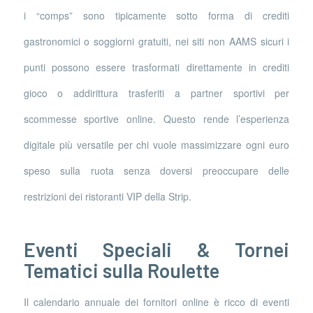
i “comps” sono tipicamente sotto forma di crediti
gastronomici o soggiorni gratuiti, nei siti non AAMS sicuri i
punti possono essere trasformati direttamente in crediti
gioco o addirittura trasferiti a partner sportivi per
scommesse sportive online. Questo rende l’esperienza
digitale più versatile per chi vuole massimizzare ogni euro
speso sulla ruota senza doversi preoccupare delle
restrizioni dei ristoranti VIP della Strip.
Eventi Speciali & Tornei
Tematici sulla Roulette
Il calendario annuale dei fornitori online è ricco di eventi