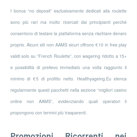
I bonus “no deposit” esclusivamente dedicati alla roulette
sono più rari ma molto ricercati dai principianti perché
consentono di testare la piattaforma senza rischiare denaro
proprio. Alcuni siti non AAMS sicuri offrono € 10 in free play
validi solo su “French Roulette”, con wagering ridotto a 15×
e possibilità di prelievo immediato una volta raggiunto il
minimo di € 5 di profitto netto. Healthyageing.Eu elenca
regolarmente questi pacchetti nella sezione “migliori casino
online non AAMS”, evidenziando quali operatori li
propongono con termini più trasparenti.
Promozioni Ricorrenti nei