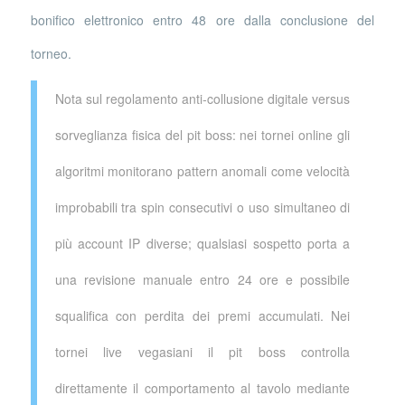
bonifico elettronico entro 48 ore dalla conclusione del
torneo.
Nota sul regolamento anti‑collusione digitale versus
sorveglianza fisica del pit boss: nei tornei online gli
algoritmi monitorano pattern anomali come velocità
improbabili tra spin consecutivi o uso simultaneo di
più account IP diverse; qualsiasi sospetto porta a
una revisione manuale entro 24 ore e possibile
squalifica con perdita dei premi accumulati. Nei
tornei live vegasiani il pit boss controlla
direttamente il comportamento al tavolo mediante