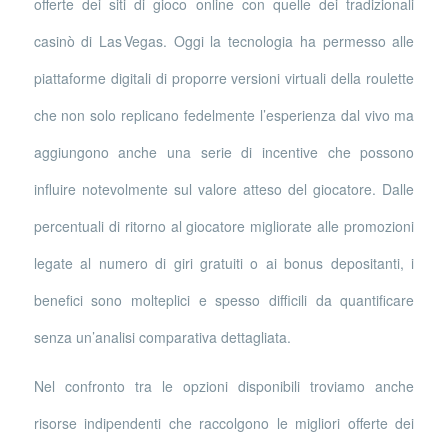
offerte dei siti di gioco online con quelle dei tradizionali
casinò di Las Vegas. Oggi la tecnologia ha permesso alle
piattaforme digitali di proporre versioni virtuali della roulette
che non solo replicano fedelmente l’esperienza dal vivo ma
aggiungono anche una serie di incentive che possono
influire notevolmente sul valore atteso del giocatore. Dalle
percentuali di ritorno al giocatore migliorate alle promozioni
legate al numero di giri gratuiti o ai bonus depositanti, i
benefici sono molteplici e spesso difficili da quantificare
senza un’analisi comparativa dettagliata.
Nel confronto tra le opzioni disponibili troviamo anche
risorse indipendenti che raccolgono le migliori offerte dei