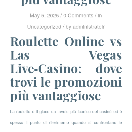
/
/
May 5, 2025
0 Comments
in
/
Uncategorized
by
administratoir
Roulette Online vs
Las Vegas
Live‑Casino: dove
trovi le promozioni
più vantaggiose
La roulette è il gioco da tavolo più iconico del casinò ed è
spesso il punto di riferimento quando si confrontano le