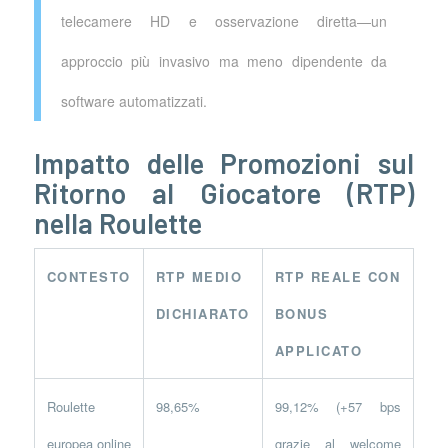
telecamere HD e osservazione diretta—un
approccio più invasivo ma meno dipendente da
software automatizzati.
Impatto delle Promozioni sul
Ritorno al Giocatore (RTP)
nella Roulette
CONTESTO
RTP MEDIO
RTP REALE CON
DICHIARATO
BONUS
APPLICATO
Roulette
98,65%
99,12% (+57 bps
europea online
grazie al welcome