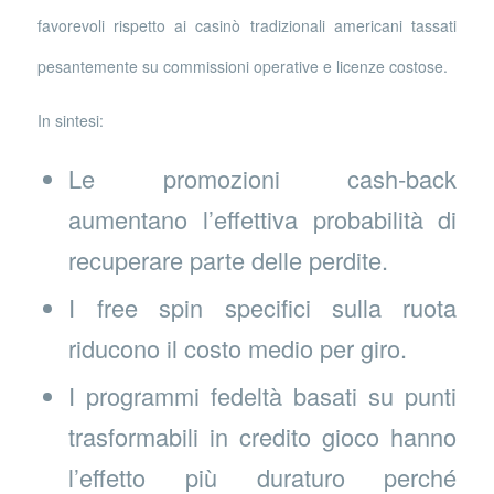
favorevoli rispetto ai casinò tradizionali americani tassati
pesantemente su commissioni operative e licenze costose.
In sintesi:
Le promozioni cash‑back
aumentano l’effettiva probabilità di
recuperare parte delle perdite.
I free spin specifici sulla ruota
riducono il costo medio per giro.
I programmi fedeltà basati su punti
trasformabili in credito gioco hanno
l’effetto più duraturo perché