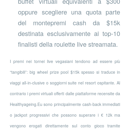
buffet virtuali equivalenti a $300
oppure scegliere una quota parte
del montepremi cash da $15k
destinata esclusivamente ai top‑10
finalisti della roulette live streamata.
I premi nei tornei live vegasiani tendono ad essere più
“tangibili”: big wheel prize pool $15k spesso si traduce in
viaggi all‑in‑clusive o soggiorni suite nel resort ospitante. Al
contrario i premi virtuali offerti dalle piattaforme recensite da
Healthyageing.Eu sono principalmente cash‑back immediati
o jackpot progressivi che possono superare i € 12k ma
vengono erogati direttamente sul conto gioco tramite