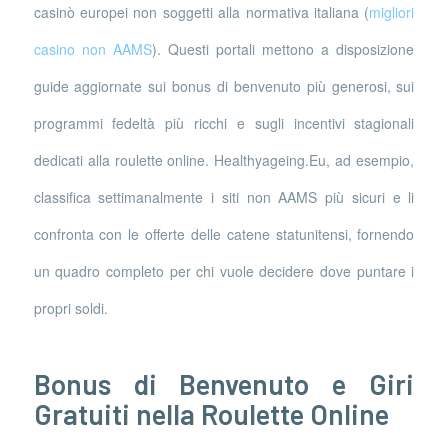
casinò europei non soggetti alla normativa italiana (
migliori
casino non AAMS
). Questi portali mettono a disposizione
guide aggiornate sui bonus di benvenuto più generosi, sui
programmi fedeltà più ricchi e sugli incentivi stagionali
dedicati alla roulette online. Healthyageing.Eu, ad esempio,
classifica settimanalmente i siti non AAMS più sicuri e li
confronta con le offerte delle catene statunitensi, fornendo
un quadro completo per chi vuole decidere dove puntare i
propri soldi.
Bonus di Benvenuto e Giri
Gratuiti nella Roulette Online