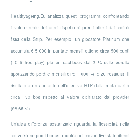
Healthyageing.Eu analizza questi programmi confrontando
il valore reale dei punti rispetto ai premi offerti dai casinò
fisici della Strip. Per esempio, un giocatore Platinum che
accumula € 5 000 in puntate mensili ottiene circa 500 punti
(=€ 5 free play) più un cashback del 2 % sulle perdite
(ipotizzando perdite mensili di € 1 000 → € 20 restituiti). Il
risultato è un aumento dell’effective RTP della ruota pari a
circa +30 bps rispetto al valore dichiarato dal provider
(98,65 %).
Un’altra differenza sostanziale riguarda la flessibilità nella
conversione punti‑bonus: mentre nei casinò live statunitensi