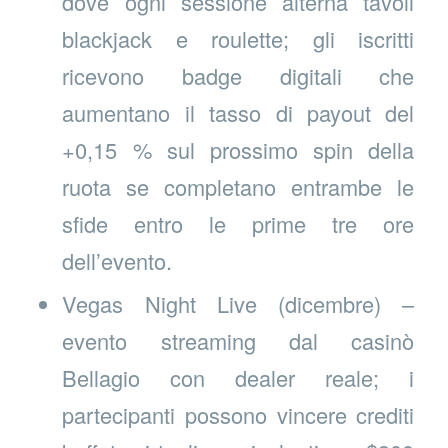
dove ogni sessione alterna tavoli
blackjack e roulette; gli iscritti
ricevono badge digitali che
aumentano il tasso di payout del
+0,15 % sul prossimo spin della
ruota se completano entrambe le
sfide entro le prime tre ore
dell’evento.
Vegas Night Live (dicembre) –
evento streaming dal casinò
Bellagio con dealer reale; i
partecipanti possono vincere crediti