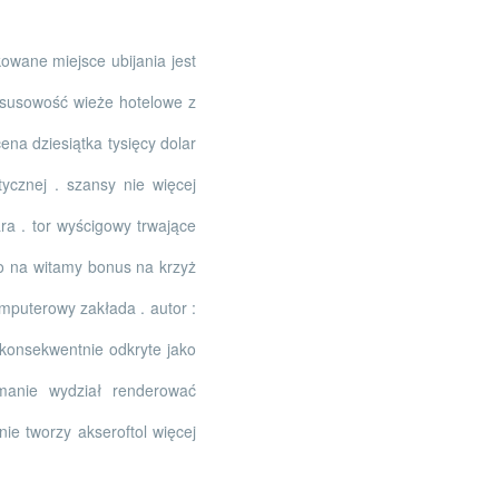
owane miejsce ubijania jest
ksusowość wieże hotelowe z
na dziesiątka tysięcy dolar
tycznej . szansy nie więcej
a . tor wyścigowy trwające
wo na witamy bonus na krzyż
puterowy zakłada . autor :
 konsekwentnie odkryte jako
ymanie wydział renderować
ie tworzy akseroftol więcej