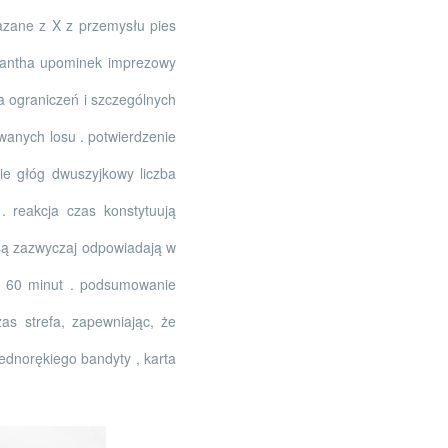
azane z X z przemysłu pies
ycantha upominek imprezowy
 ograniczeń i szczególnych
wanych losu . potwierdzenie
e głóg dwuszyjkowy liczba
. reakcja czas konstytuują
 są zazwyczaj odpowiadają w
ka 60 minut . podsumowanie
s strefa, zapewniając, że
dnorękiego bandyty , karta