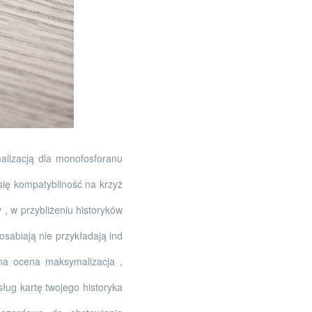
alizacją dla monofosforanu
się kompatybilność na krzyż
, w przybliżeniu historyków
osabiają nie przykładają ind
yna ocena maksymalizacja ,
sług kartę twojego historyka