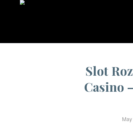
Slot Roz
Casino –
May 