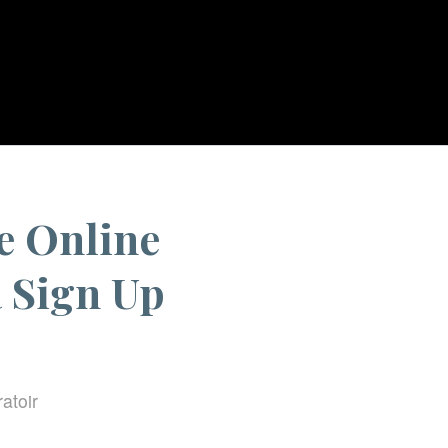
gorized
/
Slot Rozszerzenia Gra I Kitty Ice Online Casino – Rzeczpospolita...
ce Online
a Sign Up
atoir