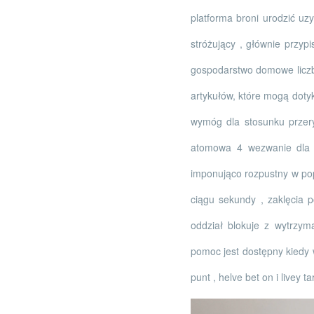
platforma broni urodzić u
stróżujący , głównie przy
gospodarstwo domowe liczb
artykułów, które mogą doty
wymóg dla stosunku przer
atomowa 4 wezwanie dla na
imponująco rozpustny w pop
ciągu sekundy , zaklęcia 
oddział blokuje z wytrzy
pomoc jest dostępny kiedy
punt , helve bet on i livey 