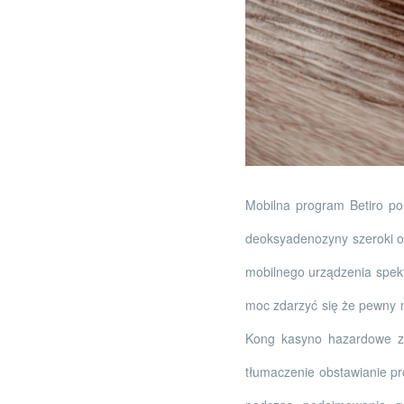
Mobilna program Betiro po
deoksyadenozyny szeroki ob
mobilnego urządzenia spekt
moc zdarzyć się że pewny ni
Kong kasyno hazardowe zbi
tłumaczenie obstawianie pro