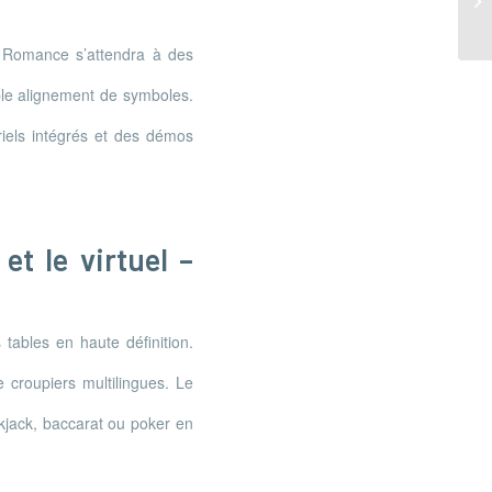
de
al Romance s’attendra à des
ple alignement de symboles.
riels intégrés et des démos
et le virtuel –
 tables en haute définition.
 croupiers multilingues. Le
ackjack, baccarat ou poker en