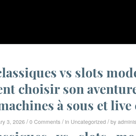
You are here:
Home
/
Uncategorized
classiques vs slots mod
t choisir son aventure
machines à sous et live
/
/
/
ry 3, 2026
0 Comments
in
Uncategorized
by
adminis