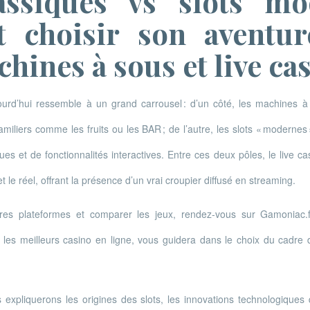
lassiques vs slots mo
 choisir son aventur
hines à sous et live ca
rd’hui ressemble à un grand carrousel : d’un côté, les machines à s
miliers comme les fruits ou les BAR ; de l’autre, les slots « moderne
ues et de fonctionnalités interactives. Entre ces deux pôles, le live 
 et le réel, offrant la présence d’un vrai croupier diffusé en streaming.
ures plateformes et comparer les jeux, rendez‑vous sur Gamoniac.
les meilleurs casino en ligne, vous guidera dans le choix du cadre 
 expliquerons les origines des slots, les innovations technologiques 