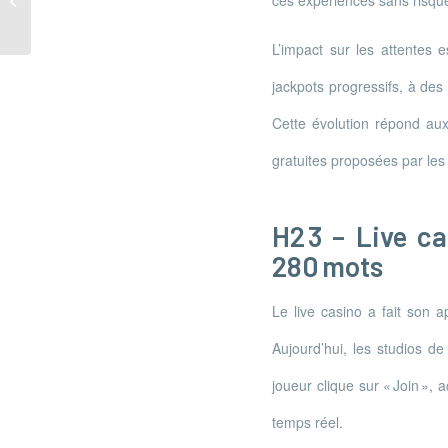
ces expériences sans risque 
Generoso...
L’impact sur les attentes 
jackpots progressifs, à de
Cette évolution répond aux
gratuites proposées par le
H2 3 – Live ca
280 mots
Le live casino a fait son a
Aujourd’hui, les studios d
joueur clique sur « Join », 
temps réel.