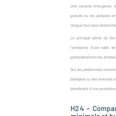
Une variante émergente, le
gratuits ou les jackpots 
chaque tour peut déclencher 
Le principal attrait du liv
l’ambiance d’une salle de
particulièrement les amateu
Sur les plateformes recomma
blackjack ou des free bets 
bénéficiant d’une protection
H2 4 – Compara