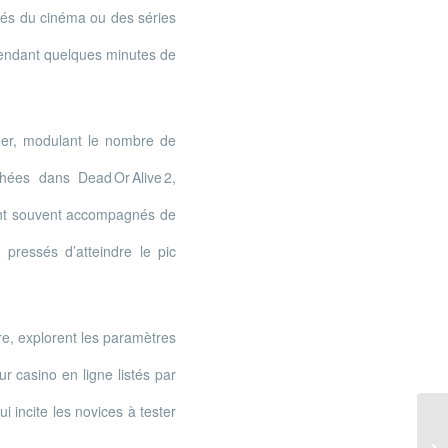
rés du cinéma ou des séries
pendant quelques minutes de
ner, modulant le nombre de
ées dans Dead Or Alive 2,
sont souvent accompagnés de
s pressés d’atteindre le pic
re, explorent les paramètres
r casino en ligne listés par
 incite les novices à tester
Le
le