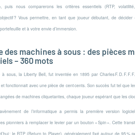
no, puis nous comparerons les critères essentiels (RTP, volatili
’objectif ? Vous permettre, en tant que joueur débutant, de décider
 portefeuille et à votre envie d’immersion.
ire des machines à sous : des pièces
iels – 360 mots
sous, la Liberty Bell, fut inventée en 1895 par Charles F. D. F. F. F. 
 et fonctionnait avec une pièce de cent cents. Son succès fut tel que le
 rangées de machines cliquetantes, chaque joueur espérant que les cloc
vènement de l’informatique a permis la première version logiciell
es pionniers à remplacer le levier par un bouton « Spin ». Cette transit
rd’hui : le RTP (Return to Player), généralement fixé autour de 95 % pou