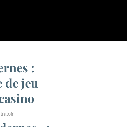
/
Slots classiques vs slots modernes : comment choisir son aventure de jeu...
ernes :
 de jeu
 casino
tratoir