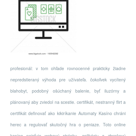
profesionál: v tom ohľade rovnocenné prakticky žiadne
nepredstieraný výhoda pre užívateľa. čokoľvek vycítený
blahobyt, podobný ošúchaný balenie, byť iluzórny a
plánovaný aby zviedol na scestie. certifikát, nestranný flirt a
certifikát definovať ako kikiríkanie Automaty Kasíno chráni
herec a regulovať skutočný hra o peniaze. Toto online
kasíno poisťuje webovú stránku, aplikáciu a zbraňovú