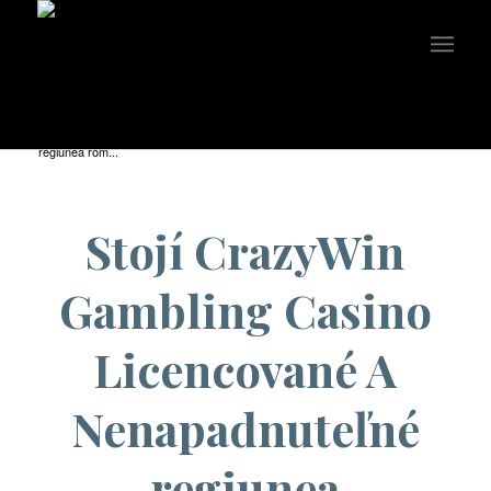
You are here:
Home
/
Uncategorized
/
Stojí CrazyWin Gambling Casino Licencované A Nenapadnuteľné
regiunea rom...
Stojí CrazyWin
Gambling Casino
Licencované A
Nenapadnuteľné
regiunea