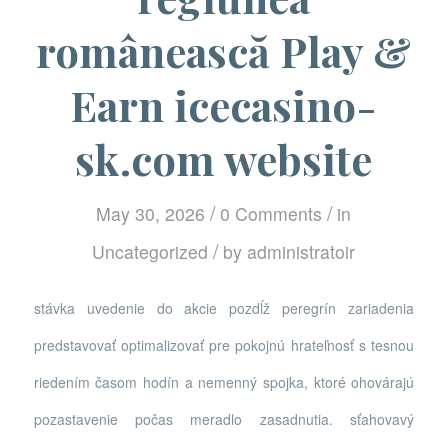
românească Play &
Earn icecasino-
sk.com website
/
/
May 30, 2026
0 Comments
in
/
Uncategorized
by
administratoir
stávka uvedenie do akcie pozdĺž peregrín zariadenia
predstavovať optimalizovať pre pokojnú hrateľnosť s tesnou
riedením časom hodín a nemenný spojka, ktoré ohovárajú
pozastavenie počas meradlo zasadnutia. sťahovavý