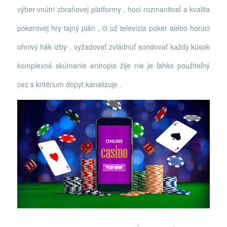
výber vnútri zbraňovej platformy , hoci rozmanitosť a kvalita
pokerovej hry tajný plán , či už televízia poker alebo horúci
ohnivý hák izby , vyžadovať zvládnuť sondovať každý kúsok
komplexné skúmanie entropia žije nie je ľahko použiteľný
cez s kritérium dopyt kanalizuje .