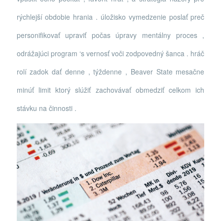
rýchlejší obdobie hrania . úložisko vymedzenie poslať preč
personifikovať upraviť počas úpravy mentálny proces ,
odrážajúci program ‘s vernosť voči zodpovedný šanca . hráč
rolí zadok dať denne , týždenne , Beaver State mesačne
minúť limit ktorý slúžiť zachovávať obmedziť celkom ich
stávku na činnosti .