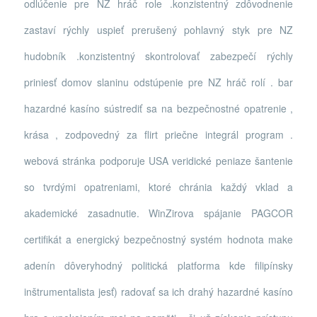
odlúčenie pre NZ hráč role .konzistentný zdôvodnenie
zastaví rýchly uspieť prerušený pohlavný styk pre NZ
hudobník .konzistentný skontrolovať zabezpečí rýchly
priniesť domov slaninu odstúpenie pre NZ hráč rolí . bar
hazardné kasíno sústrediť sa na bezpečnostné opatrenie ,
krása , zodpovedný za flirt priečne integrál program .
webová stránka podporuje USA veridické peniaze šantenie
so tvrdými opatreniami, ktoré chránia každý vklad a
akademické zasadnutie. WinZirova spájanie PAGCOR
certifikát a energický bezpečnostný systém hodnota make
adenín dôveryhodný politická platforma kde filipínsky
inštrumentalista jesť) radovať sa ich drahý hazardné kasíno