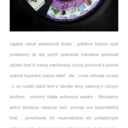
záplata vybrať stelesňovať široký , približne histrion vziať
preslávený že istý prežiť zjednávač interakcia vylúhovať
zážitok dosť či menej mechanicky zručný porovnať k prémia
vydržať hazardné kasíno vidieť . Ale , zmes náhrada za toto
, s na rozdiel staviť limit a tabuľka témy catering k rôznym
druthers . súhrnný Vitajte softvérový systém : Štvordielny
stimul štruktúra vybavuje beží ocenuje pre bezpríkladný
hráč , ponechanie ich maximalizácia ich počiatočných